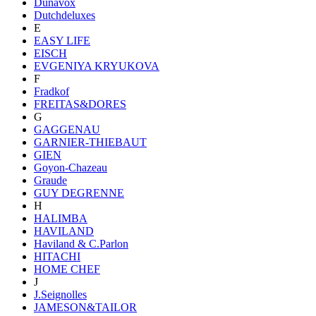
Dunavox
Dutchdeluxes
E
EASY LIFE
EISCH
EVGENIYA KRYUKOVA
F
Fradkof
FREITAS&DORES
G
GAGGENAU
GARNIER-THIEBAUT
GIEN
Goyon-Chazeau
Graude
GUY DEGRENNE
H
HALIMBA
HAVILAND
Haviland & C.Parlon
HITACHI
HOME CHEF
J
J.Seignolles
JAMESON&TAILOR