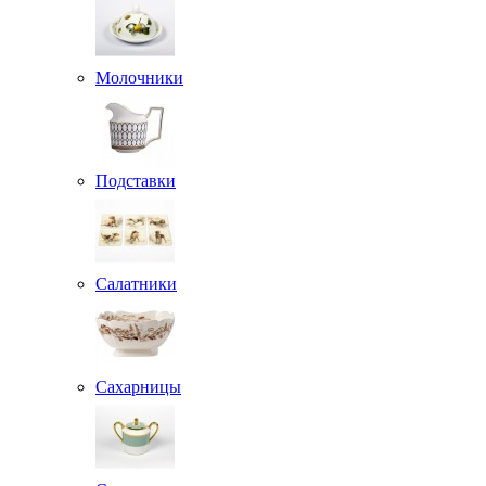
Молочники
Подставки
Салатники
Сахарницы