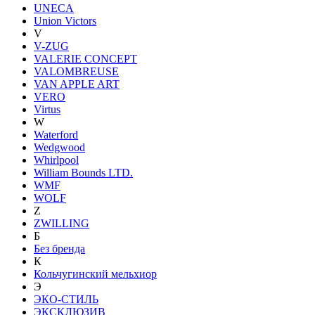
UNECA
Union Victors
V
V-ZUG
VALERIE CONCEPT
VALOMBREUSE
VAN APPLE ART
VERO
Virtus
W
Waterford
Wedgwood
Whirlpool
William Bounds LTD.
WMF
WOLF
Z
ZWILLING
Б
Без бренда
К
Кольчугинский мельхиор
Э
ЭКО-СТИЛЬ
ЭКСКЛЮЗИВ