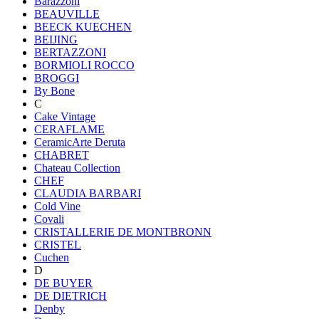
Barazzoni
BEAUVILLE
BEECK KUECHEN
BEIJING
BERTAZZONI
BORMIOLI ROCCO
BROGGI
By Bone
C
Cake Vintage
CERAFLAME
CeramicArte Deruta
CHABRET
Chateau Collection
CHEF
CLAUDIA BARBARI
Cold Vine
Covali
CRISTALLERIE DE MONTBRONN
CRISTEL
Cuchen
D
DE BUYER
DE DIETRICH
Denby