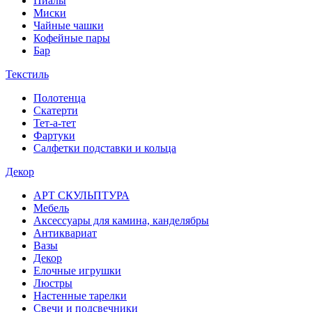
Пиалы
Миски
Чайные чашки
Кофейные пары
Бар
Текстиль
Полотенца
Скатерти
Тет-а-тет
Фартуки
Салфетки подставки и кольца
Декор
АРТ СКУЛЬПТУРА
Мебель
Аксессуары для камина, канделябры
Антиквариат
Вазы
Декор
Елочные игрушки
Люстры
Настенные тарелки
Свечи и подсвечники