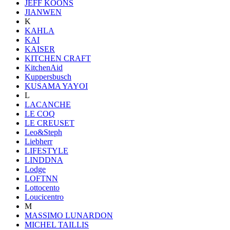
JEFF KOONS
JIANWEN
K
KAHLA
KAI
KAISER
KITCHEN CRAFT
KitchenAid
Kuppersbusch
KUSAMA YAYOI
L
LACANCHE
LE COQ
LE CREUSET
Leo&Steph
Liebherr
LIFESTYLE
LINDDNA
Lodge
LOFTNN
Lottocento
Loucicentro
M
MASSIMO LUNARDON
MICHEL TAILLIS