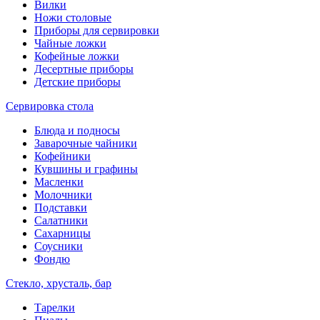
Вилки
Ножи столовые
Приборы для сервировки
Чайные ложки
Кофейные ложки
Десертные приборы
Детские приборы
Сервировка стола
Блюда и подносы
Заварочные чайники
Кофейники
Кувшины и графины
Масленки
Молочники
Подставки
Салатники
Сахарницы
Соусники
Фондю
Стекло, хрусталь, бар
Тарелки