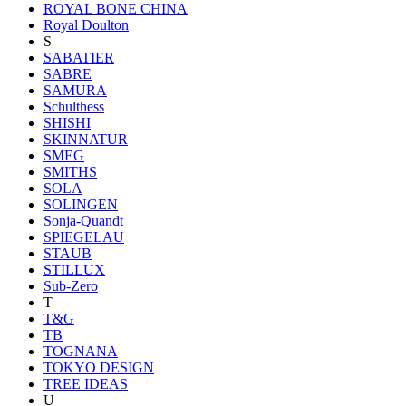
ROYAL BONE CHINA
Royal Doulton
S
SABATIER
SABRE
SAMURA
Schulthess
SHISHI
SKINNATUR
SMEG
SMITHS
SOLA
SOLINGEN
Sonja-Quandt
SPIEGELAU
STAUB
STILLUX
Sub-Zero
T
T&G
TB
TOGNANA
TOKYO DESIGN
TREE IDEAS
U