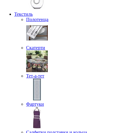
Текстиль
Полотенца
Скатерти
Тет-а-тет
Фартуки
Салфетки подставки и кольца