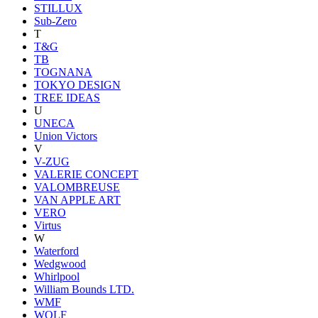
STILLUX
Sub-Zero
T
T&G
TB
TOGNANA
TOKYO DESIGN
TREE IDEAS
U
UNECA
Union Victors
V
V-ZUG
VALERIE CONCEPT
VALOMBREUSE
VAN APPLE ART
VERO
Virtus
W
Waterford
Wedgwood
Whirlpool
William Bounds LTD.
WMF
WOLF