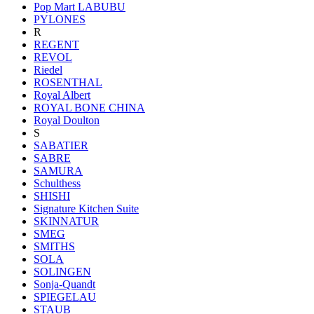
Pop Mart LABUBU
PYLONES
R
REGENT
REVOL
Riedel
ROSENTHAL
Royal Albert
ROYAL BONE CHINA
Royal Doulton
S
SABATIER
SABRE
SAMURA
Schulthess
SHISHI
Signature Kitchen Suite
SKINNATUR
SMEG
SMITHS
SOLA
SOLINGEN
Sonja-Quandt
SPIEGELAU
STAUB