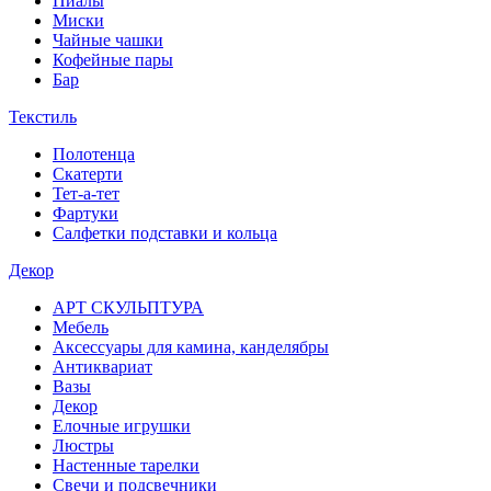
Пиалы
Миски
Чайные чашки
Кофейные пары
Бар
Текстиль
Полотенца
Скатерти
Тет-а-тет
Фартуки
Салфетки подставки и кольца
Декор
АРТ СКУЛЬПТУРА
Мебель
Аксессуары для камина, канделябры
Антиквариат
Вазы
Декор
Елочные игрушки
Люстры
Настенные тарелки
Свечи и подсвечники