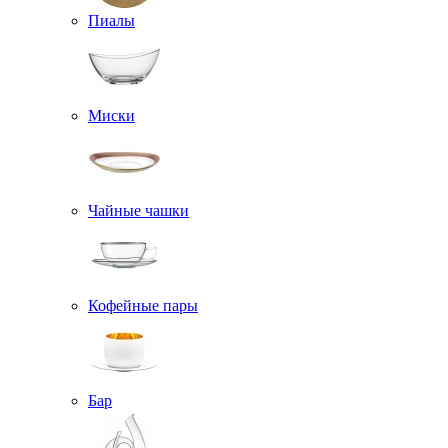
Пиалы
Миски
Чайные чашки
Кофейные пары
Бар