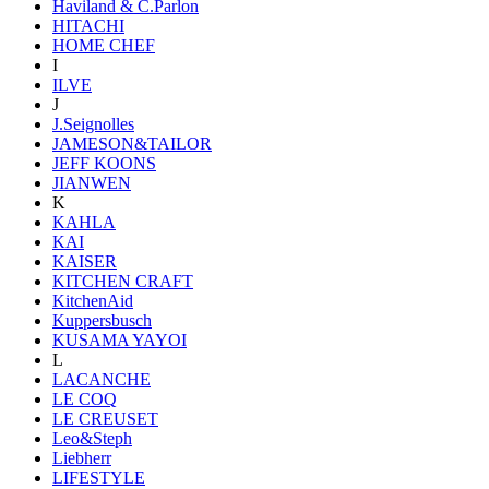
Haviland & C.Parlon
HITACHI
HOME CHEF
I
ILVE
J
J.Seignolles
JAMESON&TAILOR
JEFF KOONS
JIANWEN
K
KAHLA
KAI
KAISER
KITCHEN CRAFT
KitchenAid
Kuppersbusch
KUSAMA YAYOI
L
LACANCHE
LE COQ
LE CREUSET
Leo&Steph
Liebherr
LIFESTYLE