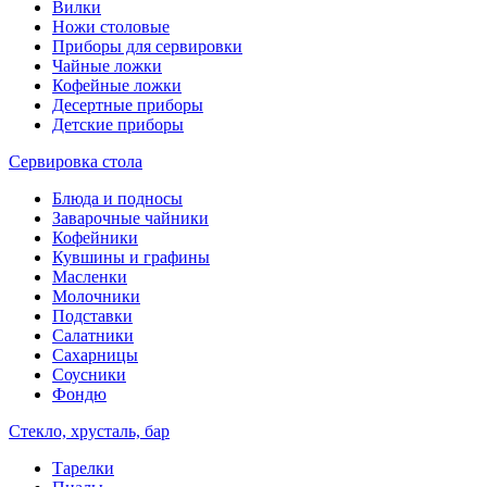
Вилки
Ножи столовые
Приборы для сервировки
Чайные ложки
Кофейные ложки
Десертные приборы
Детские приборы
Сервировка стола
Блюда и подносы
Заварочные чайники
Кофейники
Кувшины и графины
Масленки
Молочники
Подставки
Салатники
Сахарницы
Соусники
Фондю
Стекло, хрусталь, бар
Тарелки