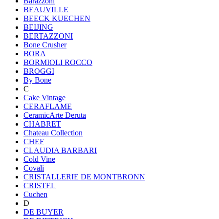
Barazzoni
BEAUVILLE
BEECK KUECHEN
BEIJING
BERTAZZONI
Bone Crusher
BORA
BORMIOLI ROCCO
BROGGI
By Bone
C
Cake Vintage
CERAFLAME
CeramicArte Deruta
CHABRET
Chateau Collection
CHEF
CLAUDIA BARBARI
Cold Vine
Covali
CRISTALLERIE DE MONTBRONN
CRISTEL
Cuchen
D
DE BUYER