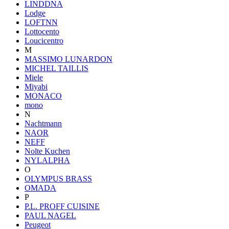
LINDDNA
Lodge
LOFTNN
Lottocento
Loucicentro
M
MASSIMO LUNARDON
MICHEL TAILLIS
Miele
Miyabi
MONACO
mono
N
Nachtmann
NAOR
NEFF
Nolte Kuchen
NYLALPHA
O
OLYMPUS BRASS
OMADA
P
P.L. PROFF CUISINE
PAUL NAGEL
Peugeot