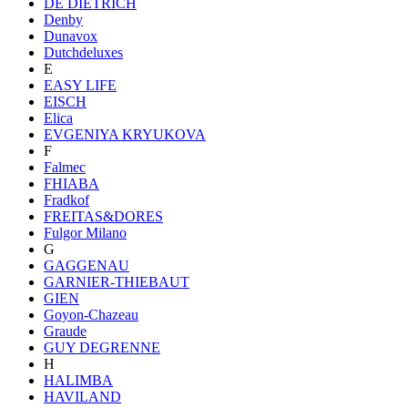
DE DIETRICH
Denby
Dunavox
Dutchdeluxes
E
EASY LIFE
EISCH
Elica
EVGENIYA KRYUKOVA
F
Falmec
FHIABA
Fradkof
FREITAS&DORES
Fulgor Milano
G
GAGGENAU
GARNIER-THIEBAUT
GIEN
Goyon-Chazeau
Graude
GUY DEGRENNE
H
HALIMBA
HAVILAND