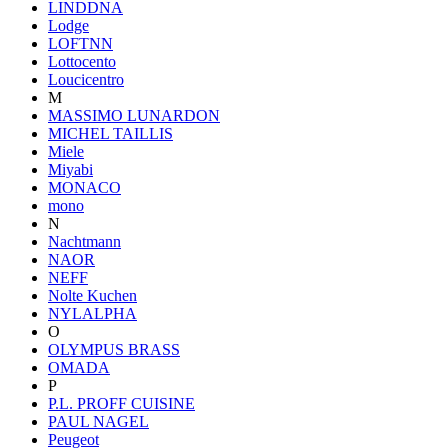
LINDDNA
Lodge
LOFTNN
Lottocento
Loucicentro
M
MASSIMO LUNARDON
MICHEL TAILLIS
Miele
Miyabi
MONACO
mono
N
Nachtmann
NAOR
NEFF
Nolte Kuchen
NYLALPHA
O
OLYMPUS BRASS
OMADA
P
P.L. PROFF CUISINE
PAUL NAGEL
Peugeot