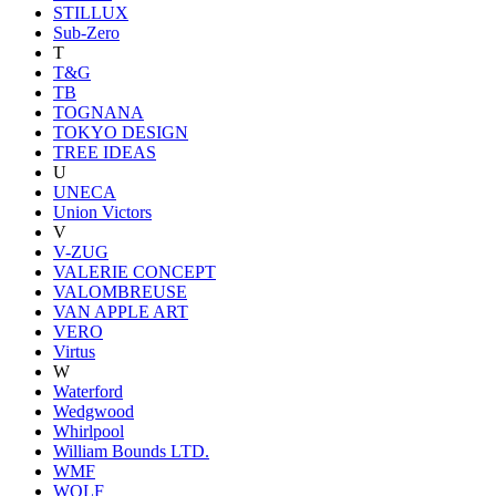
STILLUX
Sub-Zero
T
T&G
TB
TOGNANA
TOKYO DESIGN
TREE IDEAS
U
UNECA
Union Victors
V
V-ZUG
VALERIE CONCEPT
VALOMBREUSE
VAN APPLE ART
VERO
Virtus
W
Waterford
Wedgwood
Whirlpool
William Bounds LTD.
WMF
WOLF