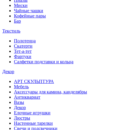
Пиалы
Миски
Чайные чашки
Кофейные пары
Бар
Текстиль
Полотенца
Скатерти
Тет-а-тет
Фартуки
Салфетки подставки и кольца
Декор
АРТ СКУЛЬПТУРА
Мебель
Аксессуары для камина, канделябры
Антиквариат
Вазы
Декор
Елочные игрушки
Люстры
Настенные тарелки
Свечи и подсвечники