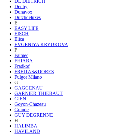
DE DIETRICH
Denby
Dunavox
Dutchdeluxes
E
EASY LIFE
EISCH
Elica
EVGENIYA KRYUKOVA
F
Falmec
FHIABA
Fradkof
FREITAS&DORES
Fulgor Milano
G
GAGGENAU
GARNIER-THIEBAUT
GIEN
Goyon-Chazeau
Graude
GUY DEGRENNE
H
HALIMBA
HAVILAND