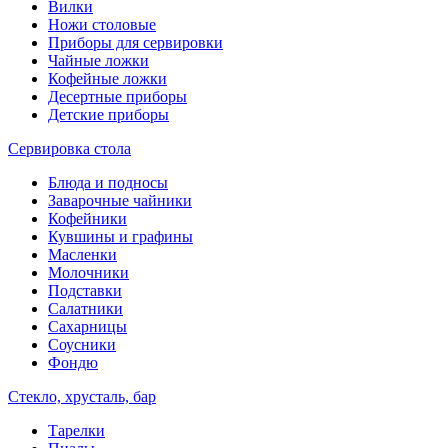
Вилки
Ножи столовые
Приборы для сервировки
Чайные ложки
Кофейные ложки
Десертные приборы
Детские приборы
Сервировка стола
Блюда и подносы
Заварочные чайники
Кофейники
Кувшины и графины
Масленки
Молочники
Подставки
Салатники
Сахарницы
Соусники
Фондю
Стекло, хрусталь, бар
Тарелки