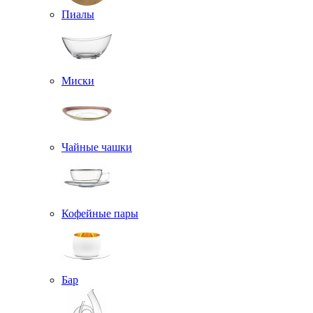
Пиалы
Миски
Чайные чашки
Кофейные пары
Бар