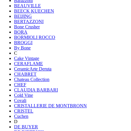
Barazzoni
BEAUVILLE
BEECK KUECHEN
BEIJING
BERTAZZONI
Bone Crusher
BORA
BORMIOLI ROCCO
BROGGI
By Bone
C
Cake Vintage
CERAFLAME
CeramicArte Deruta
CHABRET
Chateau Collection
CHEF
CLAUDIA BARBARI
Cold Vine
Covali
CRISTALLERIE DE MONTBRONN
CRISTEL
Cuchen
D
DE BUYER