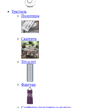
Текстиль
Полотенца
Скатерти
Тет-а-тет
Фартуки
Салфетки подставки и кольца