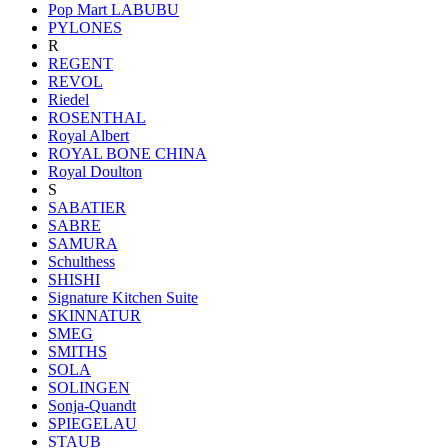
Pop Mart LABUBU
PYLONES
R
REGENT
REVOL
Riedel
ROSENTHAL
Royal Albert
ROYAL BONE CHINA
Royal Doulton
S
SABATIER
SABRE
SAMURA
Schulthess
SHISHI
Signature Kitchen Suite
SKINNATUR
SMEG
SMITHS
SOLA
SOLINGEN
Sonja-Quandt
SPIEGELAU
STAUB