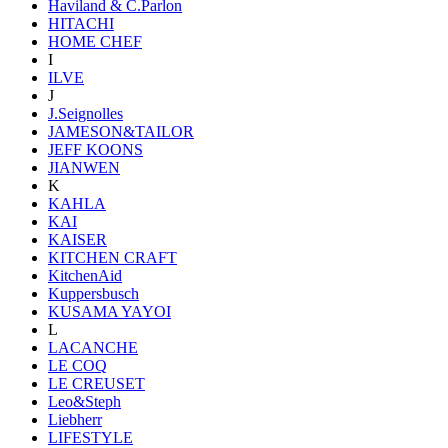
Haviland & C.Parlon
HITACHI
HOME CHEF
I
ILVE
J
J.Seignolles
JAMESON&TAILOR
JEFF KOONS
JIANWEN
K
KAHLA
KAI
KAISER
KITCHEN CRAFT
KitchenAid
Kuppersbusch
KUSAMA YAYOI
L
LACANCHE
LE COQ
LE CREUSET
Leo&Steph
Liebherr
LIFESTYLE