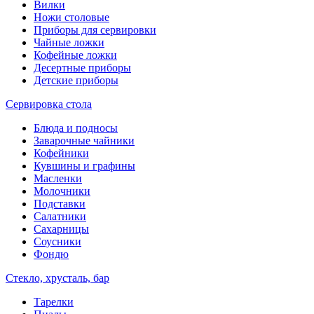
Вилки
Ножи столовые
Приборы для сервировки
Чайные ложки
Кофейные ложки
Десертные приборы
Детские приборы
Сервировка стола
Блюда и подносы
Заварочные чайники
Кофейники
Кувшины и графины
Масленки
Молочники
Подставки
Салатники
Сахарницы
Соусники
Фондю
Стекло, хрусталь, бар
Тарелки