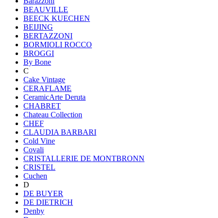
Barazzoni
BEAUVILLE
BEECK KUECHEN
BEIJING
BERTAZZONI
BORMIOLI ROCCO
BROGGI
By Bone
C
Cake Vintage
CERAFLAME
CeramicArte Deruta
CHABRET
Chateau Collection
CHEF
CLAUDIA BARBARI
Cold Vine
Covali
CRISTALLERIE DE MONTBRONN
CRISTEL
Cuchen
D
DE BUYER
DE DIETRICH
Denby