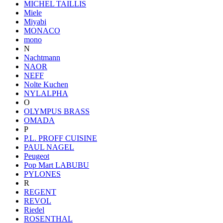
MICHEL TAILLIS
Miele
Miyabi
MONACO
mono
N
Nachtmann
NAOR
NEFF
Nolte Kuchen
NYLALPHA
O
OLYMPUS BRASS
OMADA
P
P.L. PROFF CUISINE
PAUL NAGEL
Peugeot
Pop Mart LABUBU
PYLONES
R
REGENT
REVOL
Riedel
ROSENTHAL