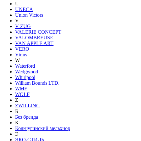
U
UNECA
Union Victors
V
V-ZUG
VALERIE CONCEPT
VALOMBREUSE
VAN APPLE ART
VERO
Virtus
W
Waterford
Wedgwood
Whirlpool
William Bounds LTD.
WMF
WOLF
Z
ZWILLING
Б
Без бренда
К
Кольчугинский мельхиор
Э
ЭКО-СТИЛЬ