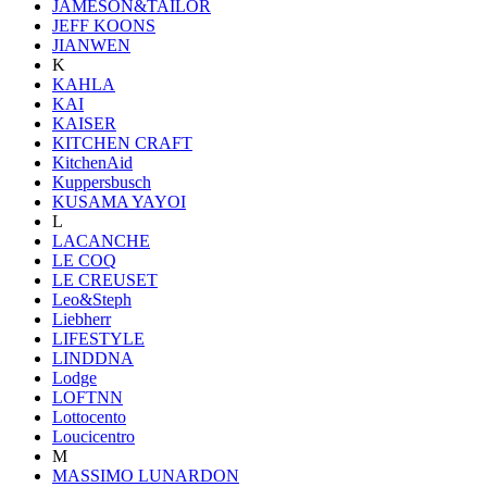
JAMESON&TAILOR
JEFF KOONS
JIANWEN
K
KAHLA
KAI
KAISER
KITCHEN CRAFT
KitchenAid
Kuppersbusch
KUSAMA YAYOI
L
LACANCHE
LE COQ
LE CREUSET
Leo&Steph
Liebherr
LIFESTYLE
LINDDNA
Lodge
LOFTNN
Lottocento
Loucicentro
M
MASSIMO LUNARDON