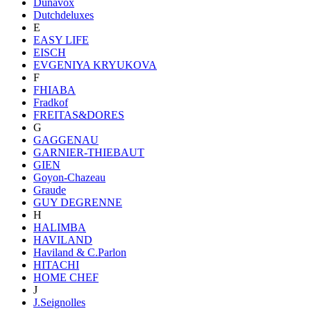
Dunavox
Dutchdeluxes
E
EASY LIFE
EISCH
EVGENIYA KRYUKOVA
F
FHIABA
Fradkof
FREITAS&DORES
G
GAGGENAU
GARNIER-THIEBAUT
GIEN
Goyon-Chazeau
Graude
GUY DEGRENNE
H
HALIMBA
HAVILAND
Haviland & C.Parlon
HITACHI
HOME CHEF
J
J.Seignolles