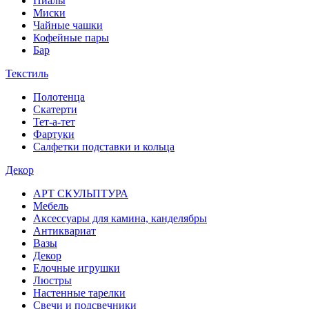
Пиалы
Миски
Чайные чашки
Кофейные пары
Бар
Текстиль
Полотенца
Скатерти
Тет-а-тет
Фартуки
Салфетки подставки и кольца
Декор
АРТ СКУЛЬПТУРА
Мебель
Аксессуары для камина, канделябры
Антиквариат
Вазы
Декор
Елочные игрушки
Люстры
Настенные тарелки
Свечи и подсвечники