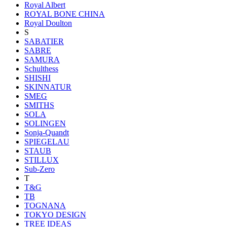
Royal Albert
ROYAL BONE CHINA
Royal Doulton
S
SABATIER
SABRE
SAMURA
Schulthess
SHISHI
SKINNATUR
SMEG
SMITHS
SOLA
SOLINGEN
Sonja-Quandt
SPIEGELAU
STAUB
STILLUX
Sub-Zero
T
T&G
TB
TOGNANA
TOKYO DESIGN
TREE IDEAS