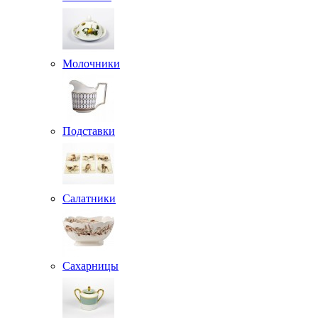
Молочники
Подставки
Салатники
Сахарницы