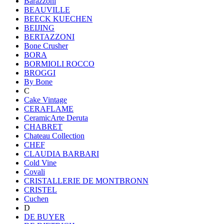
Barazzoni
BEAUVILLE
BEECK KUECHEN
BEIJING
BERTAZZONI
Bone Crusher
BORA
BORMIOLI ROCCO
BROGGI
By Bone
C
Cake Vintage
CERAFLAME
CeramicArte Deruta
CHABRET
Chateau Collection
CHEF
CLAUDIA BARBARI
Cold Vine
Covali
CRISTALLERIE DE MONTBRONN
CRISTEL
Cuchen
D
DE BUYER