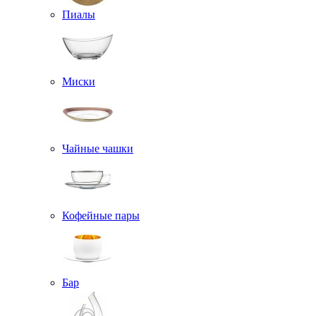
Пиалы
Миски
Чайные чашки
Кофейные пары
Бар