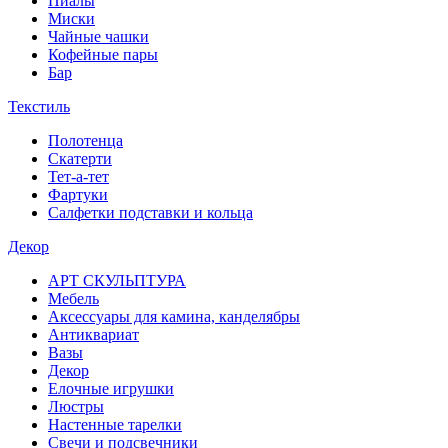
Пиалы
Миски
Чайные чашки
Кофейные пары
Бар
Текстиль
Полотенца
Скатерти
Тет-а-тет
Фартуки
Салфетки подставки и кольца
Декор
АРТ СКУЛЬПТУРА
Мебель
Аксессуары для камина, канделябры
Антиквариат
Вазы
Декор
Елочные игрушки
Люстры
Настенные тарелки
Свечи и подсвечники