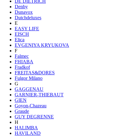
DE DIETRICH
Denby
Dunavox
Dutchdeluxes
E
EASY LIFE
EISCH
Elica
EVGENIYA KRYUKOVA
F
Falmec
FHIABA
Fradkof
FREITAS&DORES
Fulgor Milano
G
GAGGENAU
GARNIER-THIEBAUT
GIEN
Goyon-Chazeau
Graude
GUY DEGRENNE
H
HALIMBA
HAVILAND