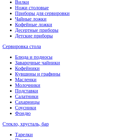
Вилки
Ножи столовые
Приборы для сервировки
Чайные ложки
Кофейные ложки
Десертные приборы
Детские приборы
Сервировка стола
Блюда и подносы
Заварочные чайники
Кофейники
Кувшины и графины
Масленки
Молочники
Подставки
Салатники
Сахарницы
Соусники
Фондю
Стекло, хрусталь, бар
Тарелки