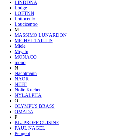
LINDDNA
Lodge
LOFTNN
Lottocento
Loucicentro
M
MASSIMO LUNARDON
MICHEL TAILLIS
Miele
Miyabi
MONACO
mono
N
Nachtmann
NAOR
NEFF
Nolte Kuchen
NYLALPHA
O
OLYMPUS BRASS
OMADA
P
P.L. PROFF CUISINE
PAUL NAGEL
Peugeot