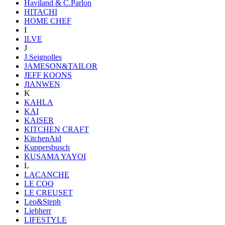
Haviland & C.Parlon
HITACHI
HOME CHEF
I
ILVE
J
J.Seignolles
JAMESON&TAILOR
JEFF KOONS
JIANWEN
K
KAHLA
KAI
KAISER
KITCHEN CRAFT
KitchenAid
Kuppersbusch
KUSAMA YAYOI
L
LACANCHE
LE COQ
LE CREUSET
Leo&Steph
Liebherr
LIFESTYLE