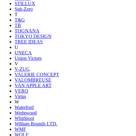
STILLUX
Sub-Zero
T
T&G
TB
TOGNANA
TOKYO DESIGN
TREE IDEAS
U
UNECA
Union Victors
V
V-ZUG
VALERIE CONCEPT
VALOMBREUSE
VAN APPLE ART
VERO
Virtus
W
Waterford
Wedgwood
Whirlpool
William Bounds LTD.
WMF
WOLF