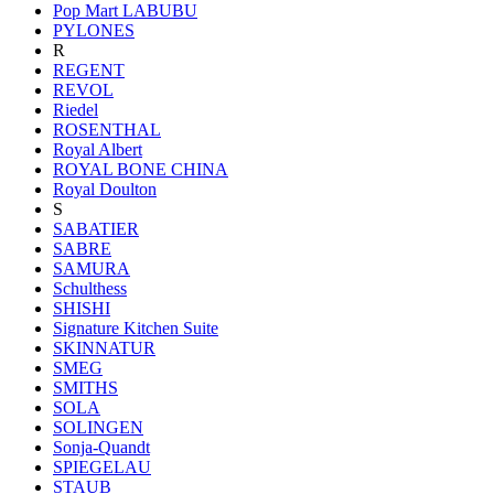
Pop Mart LABUBU
PYLONES
R
REGENT
REVOL
Riedel
ROSENTHAL
Royal Albert
ROYAL BONE CHINA
Royal Doulton
S
SABATIER
SABRE
SAMURA
Schulthess
SHISHI
Signature Kitchen Suite
SKINNATUR
SMEG
SMITHS
SOLA
SOLINGEN
Sonja-Quandt
SPIEGELAU
STAUB