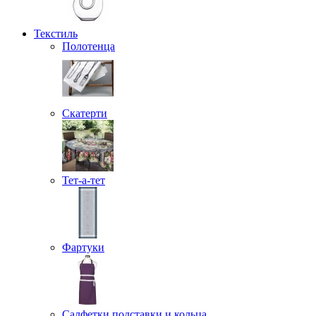
Текстиль
Полотенца
Скатерти
Тет-а-тет
Фартуки
Салфетки подставки и кольца