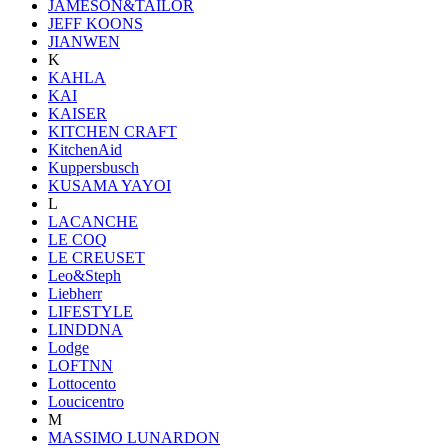
JAMESON&TAILOR
JEFF KOONS
JIANWEN
K
KAHLA
KAI
KAISER
KITCHEN CRAFT
KitchenAid
Kuppersbusch
KUSAMA YAYOI
L
LACANCHE
LE COQ
LE CREUSET
Leo&Steph
Liebherr
LIFESTYLE
LINDDNA
Lodge
LOFTNN
Lottocento
Loucicentro
M
MASSIMO LUNARDON