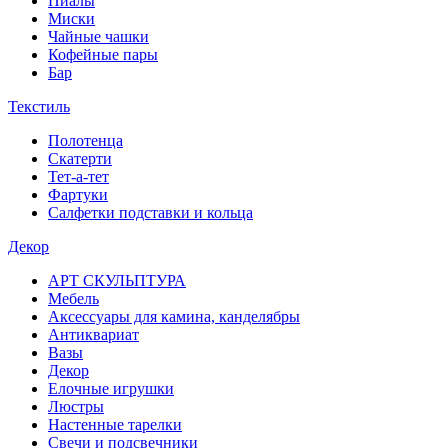
Пиалы
Миски
Чайные чашки
Кофейные пары
Бар
Текстиль
Полотенца
Скатерти
Тет-а-тет
Фартуки
Салфетки подставки и кольца
Декор
АРТ СКУЛЬПТУРА
Мебель
Аксессуары для камина, канделябры
Антиквариат
Вазы
Декор
Елочные игрушки
Люстры
Настенные тарелки
Свечи и подсвечники