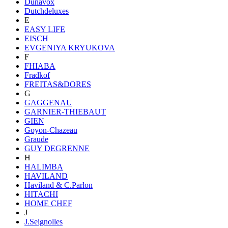
Dunavox
Dutchdeluxes
E
EASY LIFE
EISCH
EVGENIYA KRYUKOVA
F
FHIABA
Fradkof
FREITAS&DORES
G
GAGGENAU
GARNIER-THIEBAUT
GIEN
Goyon-Chazeau
Graude
GUY DEGRENNE
H
HALIMBA
HAVILAND
Haviland & C.Parlon
HITACHI
HOME CHEF
J
J.Seignolles