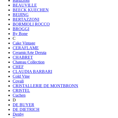
Barazzoni
BEAUVILLE
BEECK KUECHEN
BEIJING
BERTAZZONI
BORMIOLI ROCCO
BROGGI
By Bone
C
Cake Vintage
CERAFLAME
CeramicArte Deruta
CHABRET
Chateau Collection
CHEF
CLAUDIA BARBARI
Cold Vine
Covali
CRISTALLERIE DE MONTBRONN
CRISTEL
Cuchen
D
DE BUYER
DE DIETRICH
Denby