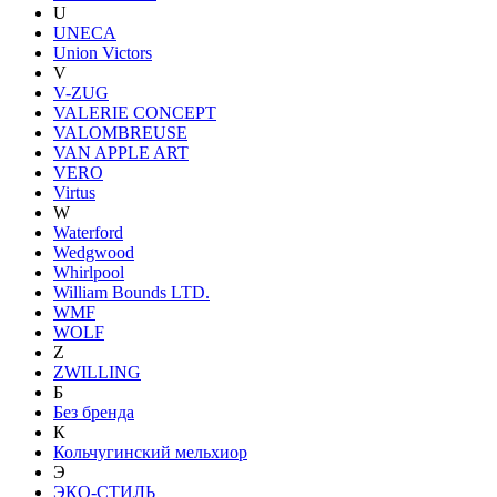
U
UNECA
Union Victors
V
V-ZUG
VALERIE CONCEPT
VALOMBREUSE
VAN APPLE ART
VERO
Virtus
W
Waterford
Wedgwood
Whirlpool
William Bounds LTD.
WMF
WOLF
Z
ZWILLING
Б
Без бренда
К
Кольчугинский мельхиор
Э
ЭКО-СТИЛЬ