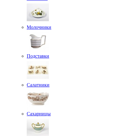
Молочники
Подставки
Салатники
Сахарницы