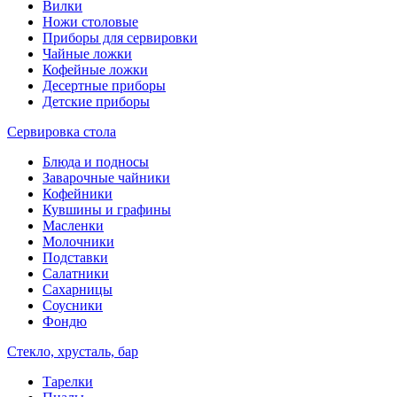
Вилки
Ножи столовые
Приборы для сервировки
Чайные ложки
Кофейные ложки
Десертные приборы
Детские приборы
Сервировка стола
Блюда и подносы
Заварочные чайники
Кофейники
Кувшины и графины
Масленки
Молочники
Подставки
Салатники
Сахарницы
Соусники
Фондю
Стекло, хрусталь, бар
Тарелки