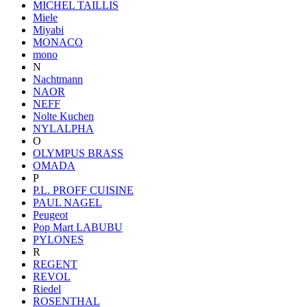
MICHEL TAILLIS
Miele
Miyabi
MONACO
mono
N
Nachtmann
NAOR
NEFF
Nolte Kuchen
NYLALPHA
O
OLYMPUS BRASS
OMADA
P
P.L. PROFF CUISINE
PAUL NAGEL
Peugeot
Pop Mart LABUBU
PYLONES
R
REGENT
REVOL
Riedel
ROSENTHAL