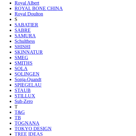
Royal Albert
ROYAL BONE CHINA
Royal Doulton
S
SABATIER
SABRE
SAMURA
Schulthess
SHISHI
SKINNATUR
SMEG
SMITHS
SOLA
SOLINGEN
Sonja-Quandt
SPIEGELAU
STAUB
STILLUX
Sub-Zero
T
T&G
TB
TOGNANA
TOKYO DESIGN
TREE IDEAS