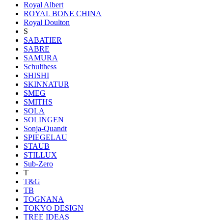
Royal Albert
ROYAL BONE CHINA
Royal Doulton
S
SABATIER
SABRE
SAMURA
Schulthess
SHISHI
SKINNATUR
SMEG
SMITHS
SOLA
SOLINGEN
Sonja-Quandt
SPIEGELAU
STAUB
STILLUX
Sub-Zero
T
T&G
TB
TOGNANA
TOKYO DESIGN
TREE IDEAS