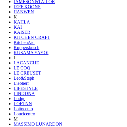
JAMESON&TAILOR
JEFF KOONS
JIANWEN
K
KAHLA
KAI
KAISER
KITCHEN CRAFT
KitchenAid
Kuppersbusch
KUSAMA YAYOI
L
LACANCHE
LE COQ
LE CREUSET
Leo&Steph
Liebherr
LIFESTYLE
LINDDNA
Lodge
LOFTNN
Lottocento
Loucicentro
M
MASSIMO LUNARDON