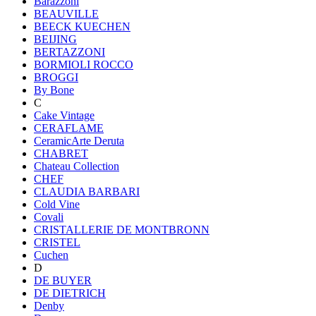
Barazzoni
BEAUVILLE
BEECK KUECHEN
BEIJING
BERTAZZONI
BORMIOLI ROCCO
BROGGI
By Bone
C
Cake Vintage
CERAFLAME
CeramicArte Deruta
CHABRET
Chateau Collection
CHEF
CLAUDIA BARBARI
Cold Vine
Covali
CRISTALLERIE DE MONTBRONN
CRISTEL
Cuchen
D
DE BUYER
DE DIETRICH
Denby