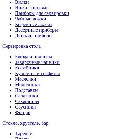
Вилки
Ножи столовые
Приборы для сервировки
Чайные ложки
Кофейные ложки
Десертные приборы
Детские приборы
Сервировка стола
Блюда и подносы
Заварочные чайники
Кофейники
Кувшины и графины
Масленки
Молочники
Подставки
Салатники
Сахарницы
Соусники
Фондю
Стекло, хрусталь, бар
Тарелки