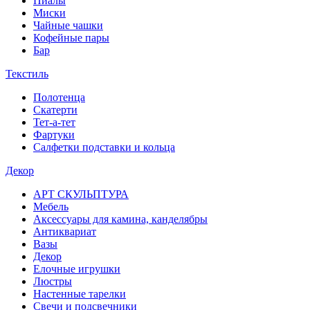
Пиалы
Миски
Чайные чашки
Кофейные пары
Бар
Текстиль
Полотенца
Скатерти
Тет-а-тет
Фартуки
Салфетки подставки и кольца
Декор
АРТ СКУЛЬПТУРА
Мебель
Аксессуары для камина, канделябры
Антиквариат
Вазы
Декор
Елочные игрушки
Люстры
Настенные тарелки
Свечи и подсвечники