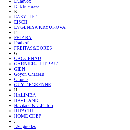
Dunavox
Dutchdeluxes
E
EASY LIFE
EISCH
EVGENIYA KRYUKOVA
F
FHIABA
Fradkof
FREITAS&DORES
G
GAGGENAU
GARNIER-THIEBAUT
GIEN
Goyon-Chazeau
Graude
GUY DEGRENNE
H
HALIMBA
HAVILAND
Haviland & C.Parlon
HITACHI
HOME CHEF
J
J.Seignolles