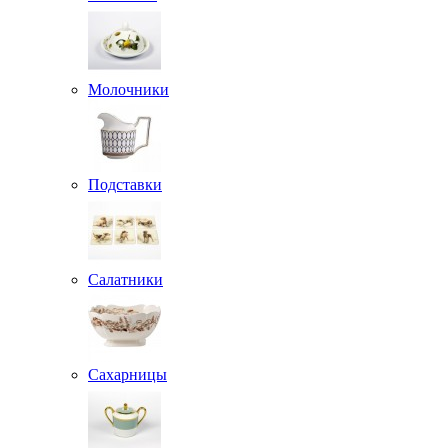
Молочники
Подставки
Салатники
Сахарницы