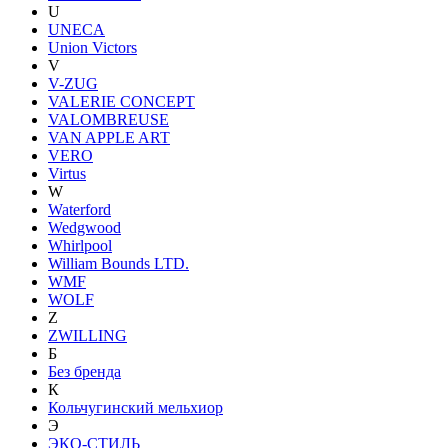
U
UNECA
Union Victors
V
V-ZUG
VALERIE CONCEPT
VALOMBREUSE
VAN APPLE ART
VERO
Virtus
W
Waterford
Wedgwood
Whirlpool
William Bounds LTD.
WMF
WOLF
Z
ZWILLING
Б
Без бренда
К
Кольчугинский мельхиор
Э
ЭКО-СТИЛЬ