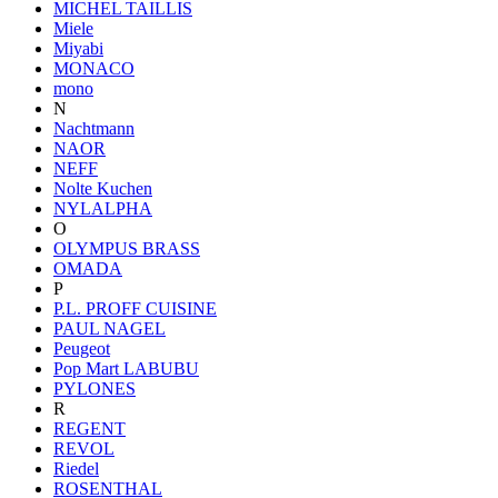
MICHEL TAILLIS
Miele
Miyabi
MONACO
mono
N
Nachtmann
NAOR
NEFF
Nolte Kuchen
NYLALPHA
O
OLYMPUS BRASS
OMADA
P
P.L. PROFF CUISINE
PAUL NAGEL
Peugeot
Pop Mart LABUBU
PYLONES
R
REGENT
REVOL
Riedel
ROSENTHAL