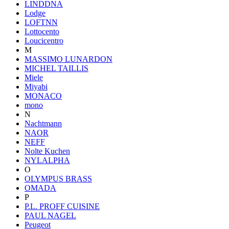
LINDDNA
Lodge
LOFTNN
Lottocento
Loucicentro
M
MASSIMO LUNARDON
MICHEL TAILLIS
Miele
Miyabi
MONACO
mono
N
Nachtmann
NAOR
NEFF
Nolte Kuchen
NYLALPHA
O
OLYMPUS BRASS
OMADA
P
P.L. PROFF CUISINE
PAUL NAGEL
Peugeot