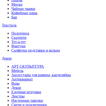
Пиалы
Миски
Чайные чашки
Кофейные пары
Бар
Текстиль
Полотенца
Скатерти
Тет-а-тет
Фартуки
Салфетки подставки и кольца
Декор
АРТ СКУЛЬПТУРА
Мебель
Аксессуары для камина, канделябры
Антиквариат
Вазы
Декор
Елочные игрушки
Люстры
Настенные тарелки
Свечи и подсвечники