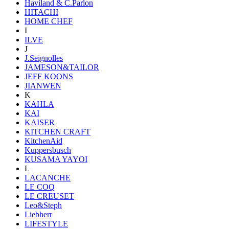
Haviland & C.Parlon
HITACHI
HOME CHEF
I
ILVE
J
J.Seignolles
JAMESON&TAILOR
JEFF KOONS
JIANWEN
K
KAHLA
KAI
KAISER
KITCHEN CRAFT
KitchenAid
Kuppersbusch
KUSAMA YAYOI
L
LACANCHE
LE COQ
LE CREUSET
Leo&Steph
Liebherr
LIFESTYLE