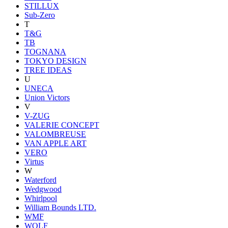
STILLUX
Sub-Zero
T
T&G
TB
TOGNANA
TOKYO DESIGN
TREE IDEAS
U
UNECA
Union Victors
V
V-ZUG
VALERIE CONCEPT
VALOMBREUSE
VAN APPLE ART
VERO
Virtus
W
Waterford
Wedgwood
Whirlpool
William Bounds LTD.
WMF
WOLF