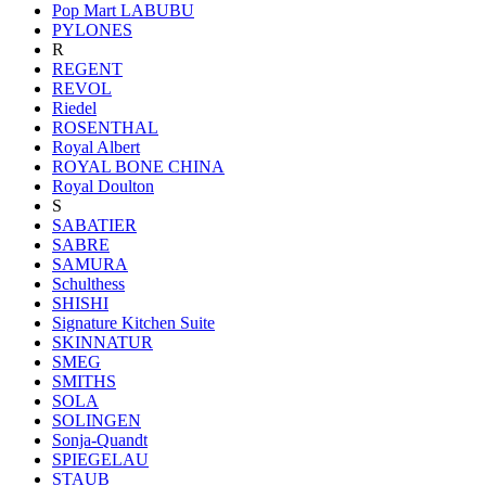
Pop Mart LABUBU
PYLONES
R
REGENT
REVOL
Riedel
ROSENTHAL
Royal Albert
ROYAL BONE CHINA
Royal Doulton
S
SABATIER
SABRE
SAMURA
Schulthess
SHISHI
Signature Kitchen Suite
SKINNATUR
SMEG
SMITHS
SOLA
SOLINGEN
Sonja-Quandt
SPIEGELAU
STAUB