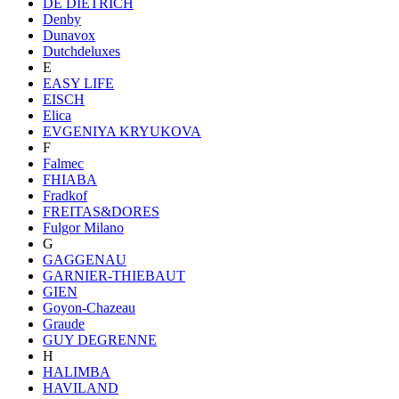
DE DIETRICH
Denby
Dunavox
Dutchdeluxes
E
EASY LIFE
EISCH
Elica
EVGENIYA KRYUKOVA
F
Falmec
FHIABA
Fradkof
FREITAS&DORES
Fulgor Milano
G
GAGGENAU
GARNIER-THIEBAUT
GIEN
Goyon-Chazeau
Graude
GUY DEGRENNE
H
HALIMBA
HAVILAND