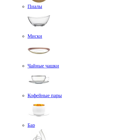
Пиалы
Миски
Чайные чашки
Кофейные пары
Бар