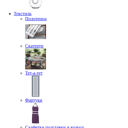
Текстиль
Полотенца
Скатерти
Тет-а-тет
Фартуки
Салфетки подставки и кольца