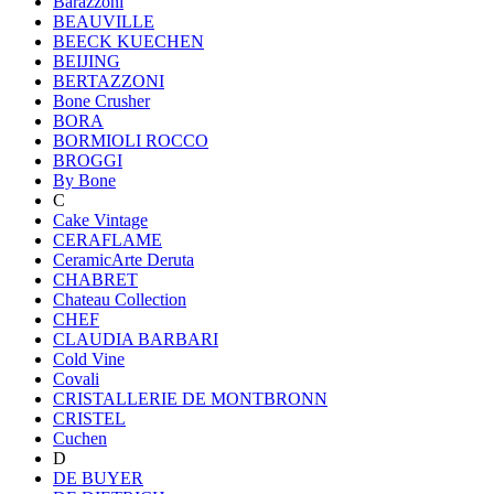
Barazzoni
BEAUVILLE
BEECK KUECHEN
BEIJING
BERTAZZONI
Bone Crusher
BORA
BORMIOLI ROCCO
BROGGI
By Bone
C
Cake Vintage
CERAFLAME
CeramicArte Deruta
CHABRET
Chateau Collection
CHEF
CLAUDIA BARBARI
Cold Vine
Covali
CRISTALLERIE DE MONTBRONN
CRISTEL
Cuchen
D
DE BUYER