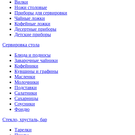
Вилки
Ножи столовые
Приборы для сервировки
Чайные ложки
Кофейные ложки
Десертные приборы
Детские приборы
Сервировка стола
Блюда и подносы
Заварочные чайники
Кофейники
Кувшины и графины
Масленки
Молочники
Подставки
Салатники
Сахарницы
Соусники
Фондю
Стекло, хрусталь, бар
Тарелки