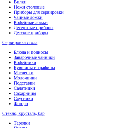
Вилки
Ножи столовые
Приборы для сервировки
Чайные ложки
Кофейные ложки
Десертные приборы
Детские приборы
Сервировка стола
Блюда и подносы
Заварочные чайники
Кофейники
Кувшины и графины
Масленки
Молочники
Подставки
Салатники
Сахарницы
Соусники
Фондю
Стекло, хрусталь, бар
Тарелки