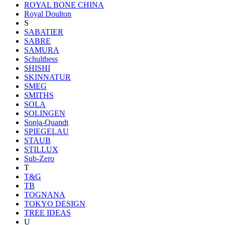
ROYAL BONE CHINA
Royal Doulton
S
SABATIER
SABRE
SAMURA
Schulthess
SHISHI
SKINNATUR
SMEG
SMITHS
SOLA
SOLINGEN
Sonja-Quandt
SPIEGELAU
STAUB
STILLUX
Sub-Zero
T
T&G
TB
TOGNANA
TOKYO DESIGN
TREE IDEAS
U