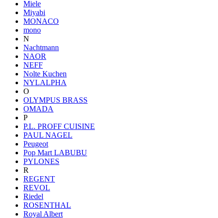
Miele
Miyabi
MONACO
mono
N
Nachtmann
NAOR
NEFF
Nolte Kuchen
NYLALPHA
O
OLYMPUS BRASS
OMADA
P
P.L. PROFF CUISINE
PAUL NAGEL
Peugeot
Pop Mart LABUBU
PYLONES
R
REGENT
REVOL
Riedel
ROSENTHAL
Royal Albert