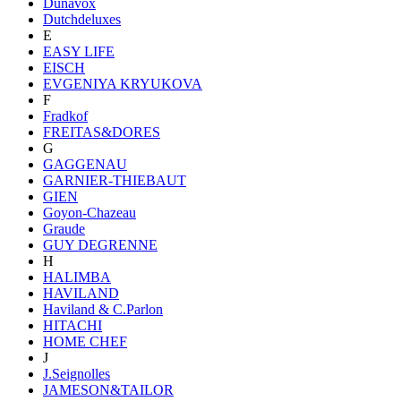
Dunavox
Dutchdeluxes
E
EASY LIFE
EISCH
EVGENIYA KRYUKOVA
F
Fradkof
FREITAS&DORES
G
GAGGENAU
GARNIER-THIEBAUT
GIEN
Goyon-Chazeau
Graude
GUY DEGRENNE
H
HALIMBA
HAVILAND
Haviland & C.Parlon
HITACHI
HOME CHEF
J
J.Seignolles
JAMESON&TAILOR