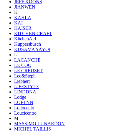
JEFF KOONS
JIANWEN
K
KAHLA
KAI
KAISER
KITCHEN CRAFT
KitchenAid
Kuppersbusch
KUSAMA YAYOI
L
LACANCHE
LE COQ
LE CREUSET
Leo&Steph
Liebherr
LIFESTYLE
LINDDNA
Lodge
LOFTNN
Lottocento
Loucicentro
M
MASSIMO LUNARDON
MICHEL TAILLIS