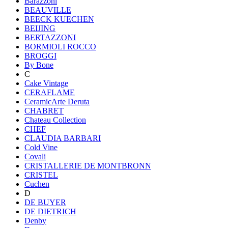
Barazzoni
BEAUVILLE
BEECK KUECHEN
BEIJING
BERTAZZONI
BORMIOLI ROCCO
BROGGI
By Bone
C
Cake Vintage
CERAFLAME
CeramicArte Deruta
CHABRET
Chateau Collection
CHEF
CLAUDIA BARBARI
Cold Vine
Covali
CRISTALLERIE DE MONTBRONN
CRISTEL
Cuchen
D
DE BUYER
DE DIETRICH
Denby