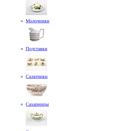
Молочники
Подставки
Салатники
Сахарницы