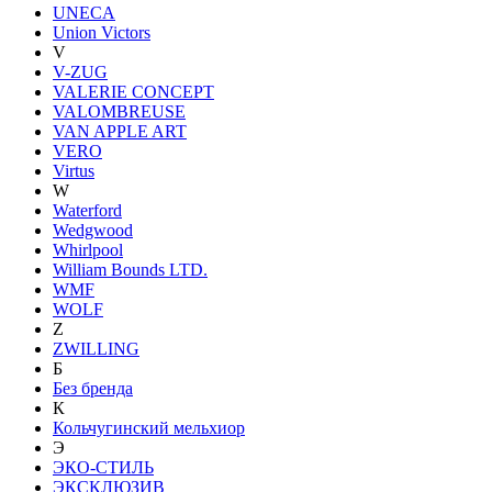
UNECA
Union Victors
V
V-ZUG
VALERIE CONCEPT
VALOMBREUSE
VAN APPLE ART
VERO
Virtus
W
Waterford
Wedgwood
Whirlpool
William Bounds LTD.
WMF
WOLF
Z
ZWILLING
Б
Без бренда
К
Кольчугинский мельхиор
Э
ЭКО-СТИЛЬ
ЭКСКЛЮЗИВ