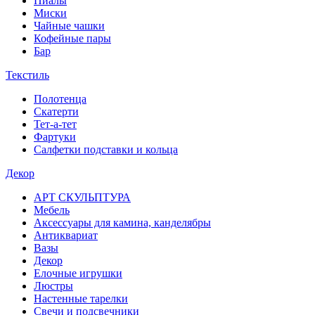
Пиалы
Миски
Чайные чашки
Кофейные пары
Бар
Текстиль
Полотенца
Скатерти
Тет-а-тет
Фартуки
Салфетки подставки и кольца
Декор
АРТ СКУЛЬПТУРА
Мебель
Аксессуары для камина, канделябры
Антиквариат
Вазы
Декор
Елочные игрушки
Люстры
Настенные тарелки
Свечи и подсвечники