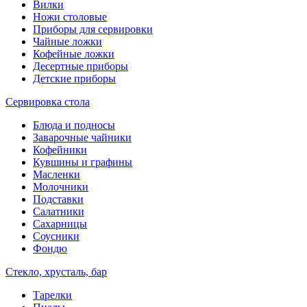
Вилки
Ножи столовые
Приборы для сервировки
Чайные ложки
Кофейные ложки
Десертные приборы
Детские приборы
Сервировка стола
Блюда и подносы
Заварочные чайники
Кофейники
Кувшины и графины
Масленки
Молочники
Подставки
Салатники
Сахарницы
Соусники
Фондю
Стекло, хрусталь, бар
Тарелки