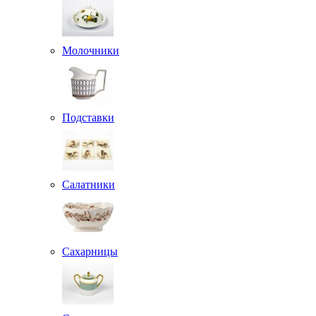
Молочники
Подставки
Салатники
Сахарницы