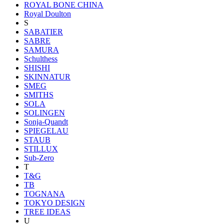
ROYAL BONE CHINA
Royal Doulton
S
SABATIER
SABRE
SAMURA
Schulthess
SHISHI
SKINNATUR
SMEG
SMITHS
SOLA
SOLINGEN
Sonja-Quandt
SPIEGELAU
STAUB
STILLUX
Sub-Zero
T
T&G
TB
TOGNANA
TOKYO DESIGN
TREE IDEAS
U