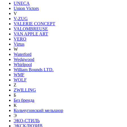
UNECA
Union Victors
V
V-ZUG
VALERIE CONCEPT
VALOMBREUSE
VAN APPLE ART
VERO
Virtus
W
Waterford
Wedgwood
Whirlpool
William Bounds LTD.
WMF
WOLF
Z
ZWILLING
Б
Без бренда
К
Кольчугинский мельхиор
Э
ЭКО-СТИЛЬ
ЭКСКЛЮЗИВ