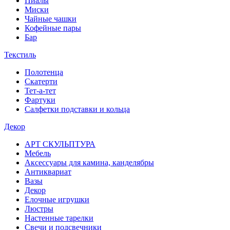
Пиалы
Миски
Чайные чашки
Кофейные пары
Бар
Текстиль
Полотенца
Скатерти
Тет-а-тет
Фартуки
Салфетки подставки и кольца
Декор
АРТ СКУЛЬПТУРА
Мебель
Аксессуары для камина, канделябры
Антиквариат
Вазы
Декор
Елочные игрушки
Люстры
Настенные тарелки
Свечи и подсвечники