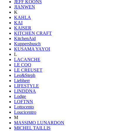
JEFF KOONS
JIANWEN
K
KAHLA
KAI
KAISER
KITCHEN CRAFT
KitchenAid
Kuppersbusch
KUSAMA YAYOI
L
LACANCHE
LE COQ
LE CREUSET
Leo&Steph
Liebherr
LIFESTYLE
LINDDNA
Lodge
LOFTNN
Lottocento
Loucicentro
M
MASSIMO LUNARDON
MICHEL TAILLIS