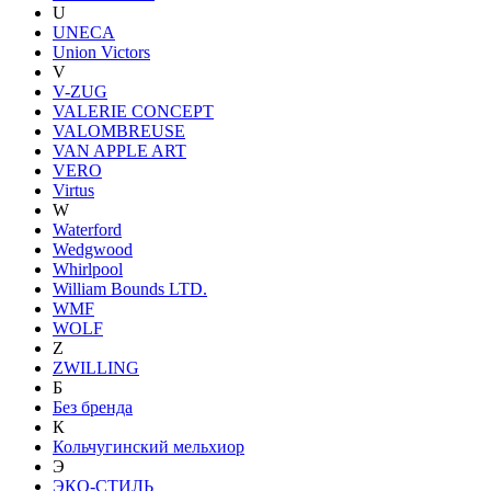
U
UNECA
Union Victors
V
V-ZUG
VALERIE CONCEPT
VALOMBREUSE
VAN APPLE ART
VERO
Virtus
W
Waterford
Wedgwood
Whirlpool
William Bounds LTD.
WMF
WOLF
Z
ZWILLING
Б
Без бренда
К
Кольчугинский мельхиор
Э
ЭКО-СТИЛЬ