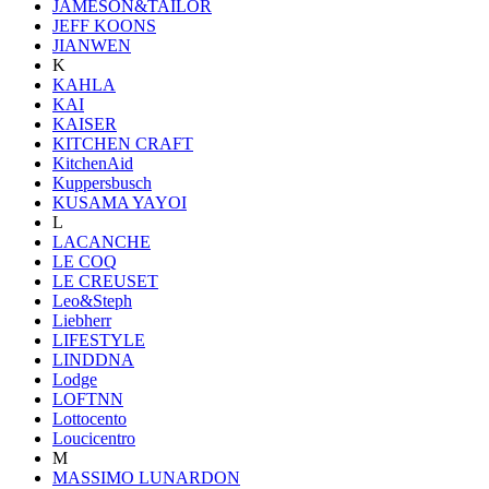
JAMESON&TAILOR
JEFF KOONS
JIANWEN
K
KAHLA
KAI
KAISER
KITCHEN CRAFT
KitchenAid
Kuppersbusch
KUSAMA YAYOI
L
LACANCHE
LE COQ
LE CREUSET
Leo&Steph
Liebherr
LIFESTYLE
LINDDNA
Lodge
LOFTNN
Lottocento
Loucicentro
M
MASSIMO LUNARDON