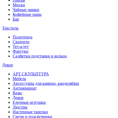
Пиалы
Миски
Чайные чашки
Кофейные пары
Бар
Текстиль
Полотенца
Скатерти
Тет-а-тет
Фартуки
Салфетки подставки и кольца
Декор
АРТ СКУЛЬПТУРА
Мебель
Аксессуары для камина, канделябры
Антиквариат
Вазы
Декор
Елочные игрушки
Люстры
Настенные тарелки
Свечи и подсвечники