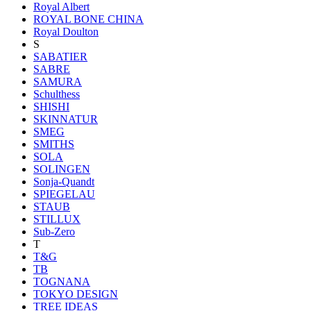
Royal Albert
ROYAL BONE CHINA
Royal Doulton
S
SABATIER
SABRE
SAMURA
Schulthess
SHISHI
SKINNATUR
SMEG
SMITHS
SOLA
SOLINGEN
Sonja-Quandt
SPIEGELAU
STAUB
STILLUX
Sub-Zero
T
T&G
TB
TOGNANA
TOKYO DESIGN
TREE IDEAS