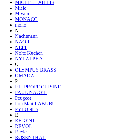
MICHEL TAILLIS
Miele
Miyabi
MONACO
mono
N
Nachtmann
NAOR
NEFF
Nolte Kuchen
NYLALPHA
O
OLYMPUS BRASS
OMADA
P
P.L. PROFF CUISINE
PAUL NAGEL
Peugeot
Pop Mart LABUBU
PYLONES
R
REGENT
REVOL
Riedel
ROSENTHAL