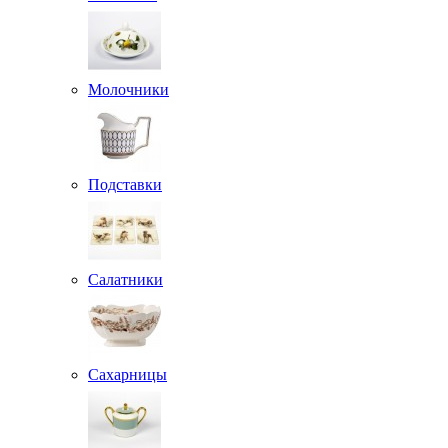
Молочники
Подставки
Салатники
Сахарницы