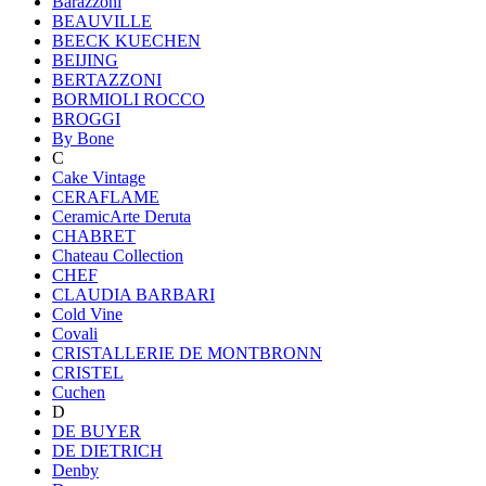
Barazzoni
BEAUVILLE
BEECK KUECHEN
BEIJING
BERTAZZONI
BORMIOLI ROCCO
BROGGI
By Bone
C
Cake Vintage
CERAFLAME
CeramicArte Deruta
CHABRET
Chateau Collection
CHEF
CLAUDIA BARBARI
Cold Vine
Covali
CRISTALLERIE DE MONTBRONN
CRISTEL
Cuchen
D
DE BUYER
DE DIETRICH
Denby