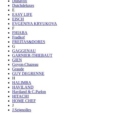
Dunavox
Dutchdeluxes
E
EASY LIFE
EISCH
EVGENIYA KRYUKOVA
F
FHIABA
Fradkof
FREITAS&DORES
G
GAGGENAU
GARNIER-THIEBAUT
GIEN
Goyon-Chazeau
Graude
GUY DEGRENNE
H
HALIMBA
HAVILAND
Haviland & C.Parlon
HITACHI
HOME CHEF
J
J.Seignolles