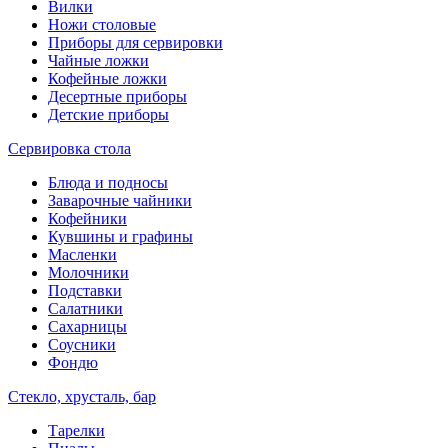
Вилки
Ножи столовые
Приборы для сервировки
Чайные ложки
Кофейные ложки
Десертные приборы
Детские приборы
Сервировка стола
Блюда и подносы
Заварочные чайники
Кофейники
Кувшины и графины
Масленки
Молочники
Подставки
Салатники
Сахарницы
Соусники
Фондю
Стекло, хрусталь, бар
Тарелки