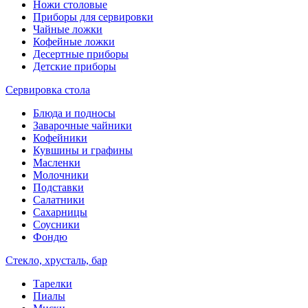
Ножи столовые
Приборы для сервировки
Чайные ложки
Кофейные ложки
Десертные приборы
Детские приборы
Сервировка стола
Блюда и подносы
Заварочные чайники
Кофейники
Кувшины и графины
Масленки
Молочники
Подставки
Салатники
Сахарницы
Соусники
Фондю
Стекло, хрусталь, бар
Тарелки
Пиалы