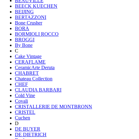
BEAUVILLE
BEECK KUECHEN
BEIJING
BERTAZZONI
Bone Crusher
BORA
BORMIOLI ROCCO
BROGGI
By Bone
C
Cake Vintage
CERAFLAME
CeramicArte Deruta
CHABRET
Chateau Collection
CHEF
CLAUDIA BARBARI
Cold Vine
Covali
CRISTALLERIE DE MONTBRONN
CRISTEL
Cuchen
D
DE BUYER
DE DIETRICH