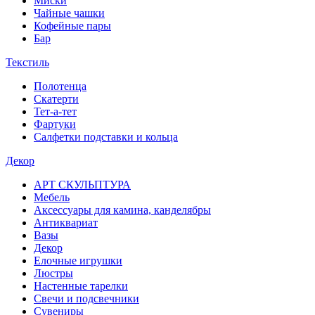
Миски
Чайные чашки
Кофейные пары
Бар
Текстиль
Полотенца
Скатерти
Тет-а-тет
Фартуки
Салфетки подставки и кольца
Декор
АРТ СКУЛЬПТУРА
Мебель
Аксессуары для камина, канделябры
Антиквариат
Вазы
Декор
Елочные игрушки
Люстры
Настенные тарелки
Свечи и подсвечники
Сувениры