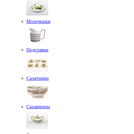
Молочники
Подставки
Салатники
Сахарницы