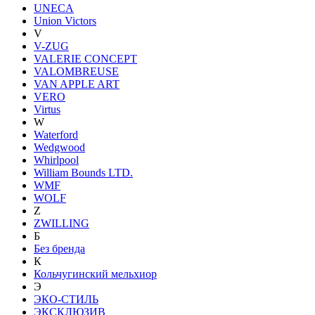
UNECA
Union Victors
V
V-ZUG
VALERIE CONCEPT
VALOMBREUSE
VAN APPLE ART
VERO
Virtus
W
Waterford
Wedgwood
Whirlpool
William Bounds LTD.
WMF
WOLF
Z
ZWILLING
Б
Без бренда
К
Кольчугинский мельхиор
Э
ЭКО-СТИЛЬ
ЭКСКЛЮЗИВ