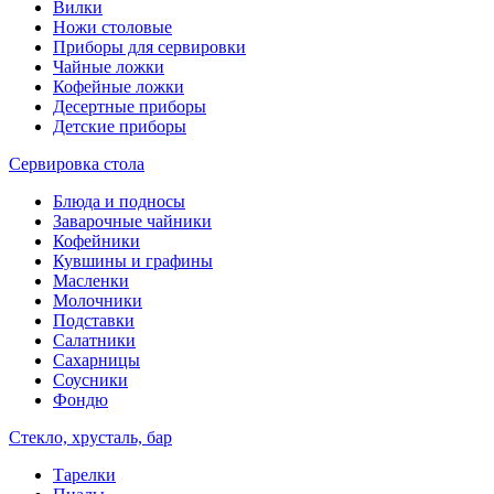
Вилки
Ножи столовые
Приборы для сервировки
Чайные ложки
Кофейные ложки
Десертные приборы
Детские приборы
Сервировка стола
Блюда и подносы
Заварочные чайники
Кофейники
Кувшины и графины
Масленки
Молочники
Подставки
Салатники
Сахарницы
Соусники
Фондю
Стекло, хрусталь, бар
Тарелки