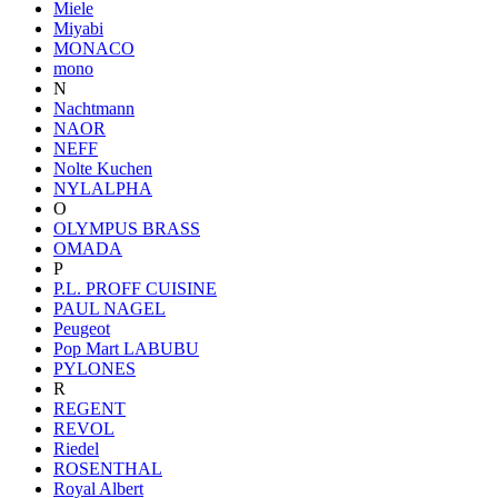
Miele
Miyabi
MONACO
mono
N
Nachtmann
NAOR
NEFF
Nolte Kuchen
NYLALPHA
O
OLYMPUS BRASS
OMADA
P
P.L. PROFF CUISINE
PAUL NAGEL
Peugeot
Pop Mart LABUBU
PYLONES
R
REGENT
REVOL
Riedel
ROSENTHAL
Royal Albert