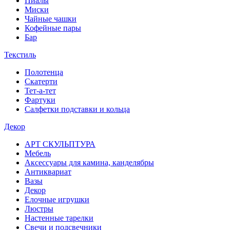
Пиалы
Миски
Чайные чашки
Кофейные пары
Бар
Текстиль
Полотенца
Скатерти
Тет-а-тет
Фартуки
Салфетки подставки и кольца
Декор
АРТ СКУЛЬПТУРА
Мебель
Аксессуары для камина, канделябры
Антиквариат
Вазы
Декор
Елочные игрушки
Люстры
Настенные тарелки
Свечи и подсвечники