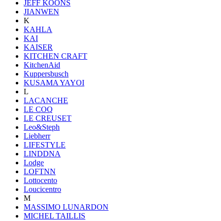
JEFF KOONS
JIANWEN
K
KAHLA
KAI
KAISER
KITCHEN CRAFT
KitchenAid
Kuppersbusch
KUSAMA YAYOI
L
LACANCHE
LE COQ
LE CREUSET
Leo&Steph
Liebherr
LIFESTYLE
LINDDNA
Lodge
LOFTNN
Lottocento
Loucicentro
M
MASSIMO LUNARDON
MICHEL TAILLIS