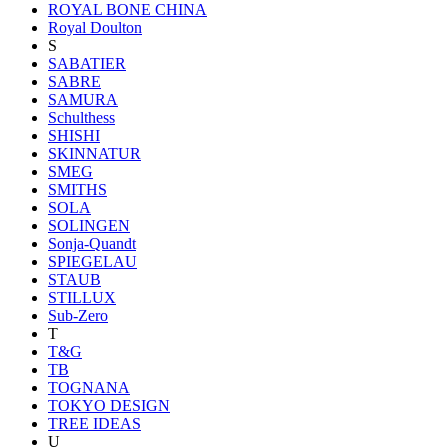
ROYAL BONE CHINA
Royal Doulton
S
SABATIER
SABRE
SAMURA
Schulthess
SHISHI
SKINNATUR
SMEG
SMITHS
SOLA
SOLINGEN
Sonja-Quandt
SPIEGELAU
STAUB
STILLUX
Sub-Zero
T
T&G
TB
TOGNANA
TOKYO DESIGN
TREE IDEAS
U