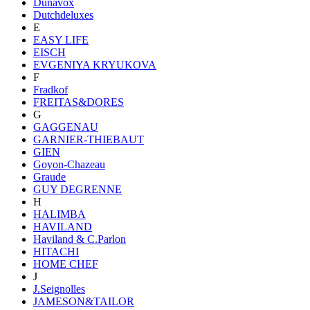
Dunavox
Dutchdeluxes
E
EASY LIFE
EISCH
EVGENIYA KRYUKOVA
F
Fradkof
FREITAS&DORES
G
GAGGENAU
GARNIER-THIEBAUT
GIEN
Goyon-Chazeau
Graude
GUY DEGRENNE
H
HALIMBA
HAVILAND
Haviland & C.Parlon
HITACHI
HOME CHEF
J
J.Seignolles
JAMESON&TAILOR