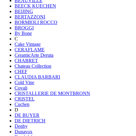
BEAUVILLE
BEECK KUECHEN
BEIJING
BERTAZZONI
BORMIOLI ROCCO
BROGGI
By Bone
C
Cake Vintage
CERAFLAME
CeramicArte Deruta
CHABRET
Chateau Collection
CHEF
CLAUDIA BARBARI
Cold Vine
Covali
CRISTALLERIE DE MONTBRONN
CRISTEL
Cuchen
D
DE BUYER
DE DIETRICH
Denby
Dunavox