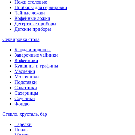
Ножи столовые
Приборы для сервировки
Чайные ложки
Кофейные ложки
Десертные приборы
Детские приборы
Сервировка стола
Блюда и подносы
Заварочные чайники
Кофейники
Кувшины и графины
Масленки
Молочники
Подставки
Салатники
Сахарницы
Соусники
Фондю
Стекло, хрусталь, бар
Тарелки
Пиалы