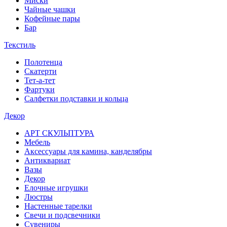
Миски
Чайные чашки
Кофейные пары
Бар
Текстиль
Полотенца
Скатерти
Тет-а-тет
Фартуки
Салфетки подставки и кольца
Декор
АРТ СКУЛЬПТУРА
Мебель
Аксессуары для камина, канделябры
Антиквариат
Вазы
Декор
Елочные игрушки
Люстры
Настенные тарелки
Свечи и подсвечники
Сувениры