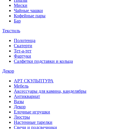
Пиалы
Миски
Чайные чашки
Кофейные пары
Бар
Текстиль
Полотенца
Скатерти
Тет-а-тет
Фартуки
Салфетки подставки и кольца
Декор
АРТ СКУЛЬПТУРА
Мебель
Аксессуары для камина, канделябры
Антиквариат
Вазы
Декор
Елочные игрушки
Люстры
Настенные тарелки
Свечи и подсвечники