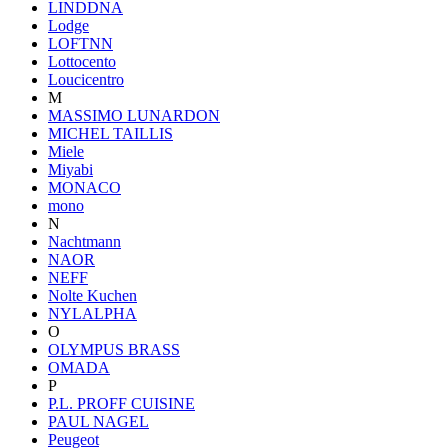
LINDDNA
Lodge
LOFTNN
Lottocento
Loucicentro
M
MASSIMO LUNARDON
MICHEL TAILLIS
Miele
Miyabi
MONACO
mono
N
Nachtmann
NAOR
NEFF
Nolte Kuchen
NYLALPHA
O
OLYMPUS BRASS
OMADA
P
P.L. PROFF CUISINE
PAUL NAGEL
Peugeot