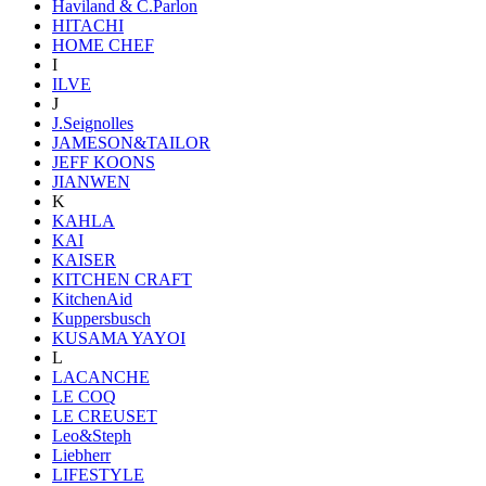
Haviland & C.Parlon
HITACHI
HOME CHEF
I
ILVE
J
J.Seignolles
JAMESON&TAILOR
JEFF KOONS
JIANWEN
K
KAHLA
KAI
KAISER
KITCHEN CRAFT
KitchenAid
Kuppersbusch
KUSAMA YAYOI
L
LACANCHE
LE COQ
LE CREUSET
Leo&Steph
Liebherr
LIFESTYLE