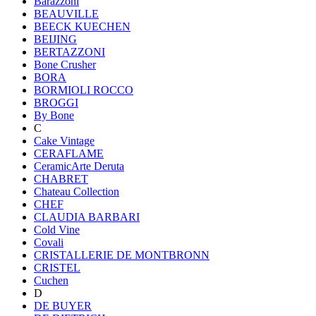
Barazzoni
BEAUVILLE
BEECK KUECHEN
BEIJING
BERTAZZONI
Bone Crusher
BORA
BORMIOLI ROCCO
BROGGI
By Bone
C
Cake Vintage
CERAFLAME
CeramicArte Deruta
CHABRET
Chateau Collection
CHEF
CLAUDIA BARBARI
Cold Vine
Covali
CRISTALLERIE DE MONTBRONN
CRISTEL
Cuchen
D
DE BUYER