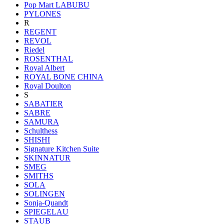
Pop Mart LABUBU
PYLONES
R
REGENT
REVOL
Riedel
ROSENTHAL
Royal Albert
ROYAL BONE CHINA
Royal Doulton
S
SABATIER
SABRE
SAMURA
Schulthess
SHISHI
Signature Kitchen Suite
SKINNATUR
SMEG
SMITHS
SOLA
SOLINGEN
Sonja-Quandt
SPIEGELAU
STAUB