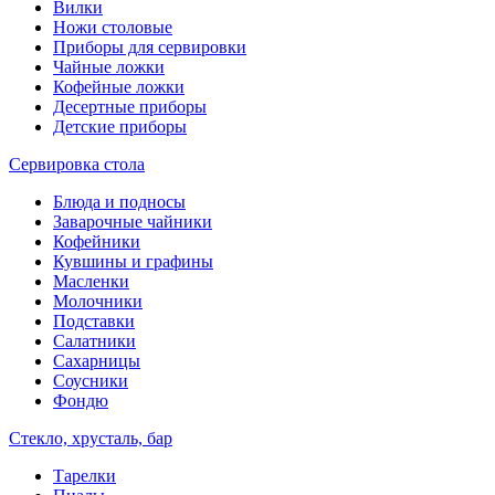
Вилки
Ножи столовые
Приборы для сервировки
Чайные ложки
Кофейные ложки
Десертные приборы
Детские приборы
Сервировка стола
Блюда и подносы
Заварочные чайники
Кофейники
Кувшины и графины
Масленки
Молочники
Подставки
Салатники
Сахарницы
Соусники
Фондю
Стекло, хрусталь, бар
Тарелки