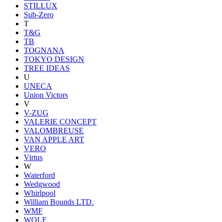
STILLUX
Sub-Zero
T
T&G
TB
TOGNANA
TOKYO DESIGN
TREE IDEAS
U
UNECA
Union Victors
V
V-ZUG
VALERIE CONCEPT
VALOMBREUSE
VAN APPLE ART
VERO
Virtus
W
Waterford
Wedgwood
Whirlpool
William Bounds LTD.
WMF
WOLF