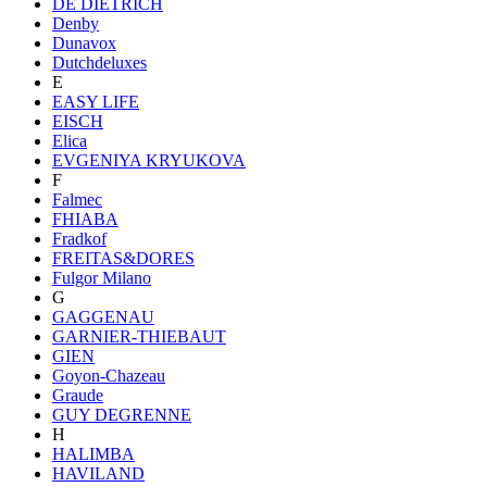
DE DIETRICH
Denby
Dunavox
Dutchdeluxes
E
EASY LIFE
EISCH
Elica
EVGENIYA KRYUKOVA
F
Falmec
FHIABA
Fradkof
FREITAS&DORES
Fulgor Milano
G
GAGGENAU
GARNIER-THIEBAUT
GIEN
Goyon-Chazeau
Graude
GUY DEGRENNE
H
HALIMBA
HAVILAND