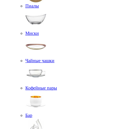
Пиалы
Миски
Чайные чашки
Кофейные пары
Бар