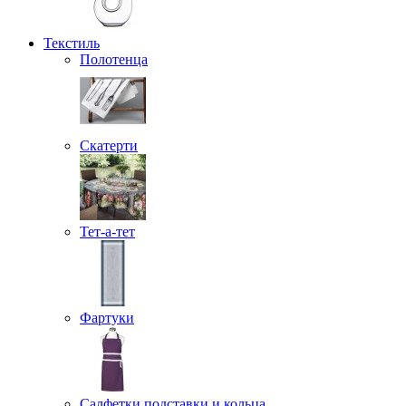
Текстиль
Полотенца
Скатерти
Тет-а-тет
Фартуки
Салфетки подставки и кольца