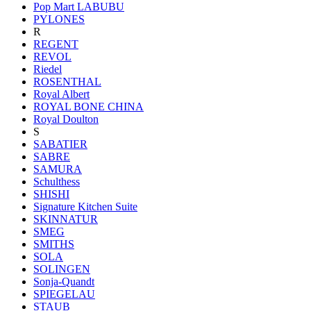
Pop Mart LABUBU
PYLONES
R
REGENT
REVOL
Riedel
ROSENTHAL
Royal Albert
ROYAL BONE CHINA
Royal Doulton
S
SABATIER
SABRE
SAMURA
Schulthess
SHISHI
Signature Kitchen Suite
SKINNATUR
SMEG
SMITHS
SOLA
SOLINGEN
Sonja-Quandt
SPIEGELAU
STAUB