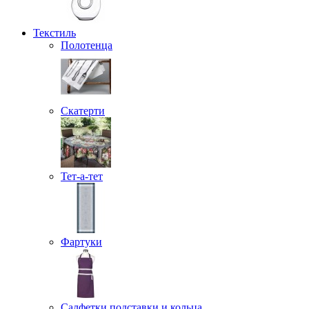
Текстиль
Полотенца
Скатерти
Тет-а-тет
Фартуки
Салфетки подставки и кольца