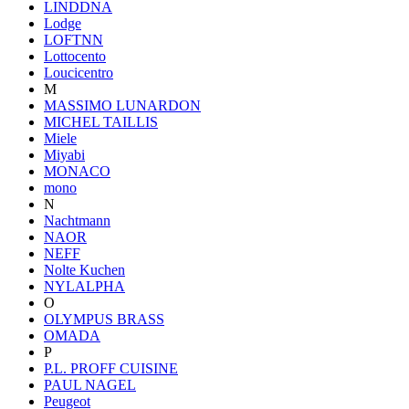
LINDDNA
Lodge
LOFTNN
Lottocento
Loucicentro
M
MASSIMO LUNARDON
MICHEL TAILLIS
Miele
Miyabi
MONACO
mono
N
Nachtmann
NAOR
NEFF
Nolte Kuchen
NYLALPHA
O
OLYMPUS BRASS
OMADA
P
P.L. PROFF CUISINE
PAUL NAGEL
Peugeot