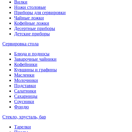
Вилки
Ножи столовые
Приборы для сервировки
Чайные ложки
Кофейные ложки
Десертные приборы
Детские приборы
Сервировка стола
Блюда и подносы
Заварочные чайники
Кофейники
Кувшины и графины
Масленки
Молочники
Подставки
Салатники
Сахарницы
Соусники
Фондю
Стекло, хрусталь, бар
Тарелки