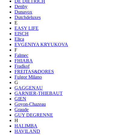
DE DIETRICH
Denby
Dunavox
Dutchdeluxes
E
EASY LIFE
EISCH
Elica
EVGENIYA KRYUKOVA
F
Falmec
FHIABA
Fradkof
FREITAS&DORES
Fulgor Milano
G
GAGGENAU
GARNIER-THIEBAUT
GIEN
Goyon-Chazeau
Graude
GUY DEGRENNE
H
HALIMBA
HAVILAND