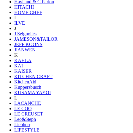
Haviland & C.Parlon
HITACHI
HOME CHEF
I
ILVE
J
J.Seignolles
JAMESON&TAILOR
JEFF KOONS
JIANWEN
K
KAHLA
KAI
KAISER
KITCHEN CRAFT
KitchenAid
Kuppersbusch
KUSAMA YAYOI
L
LACANCHE
LE COQ
LE CREUSET
Leo&Steph
Liebherr
LIFESTYLE