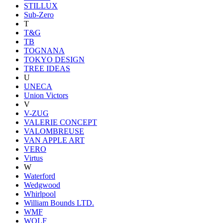
STILLUX
Sub-Zero
T
T&G
TB
TOGNANA
TOKYO DESIGN
TREE IDEAS
U
UNECA
Union Victors
V
V-ZUG
VALERIE CONCEPT
VALOMBREUSE
VAN APPLE ART
VERO
Virtus
W
Waterford
Wedgwood
Whirlpool
William Bounds LTD.
WMF
WOLF