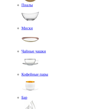
Пиалы
Миски
Чайные чашки
Кофейные пары
Бар