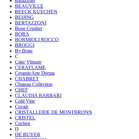
Barazzoni
BEAUVILLE
BEECK KUECHEN
BEIJING
BERTAZZONI
Bone Crusher
BORA
BORMIOLI ROCCO
BROGGI
By Bone
C
Cake Vintage
CERAFLAME
CeramicArte Deruta
CHABRET
Chateau Collection
CHEF
CLAUDIA BARBARI
Cold Vine
Covali
CRISTALLERIE DE MONTBRONN
CRISTEL
Cuchen
D
DE BUYER