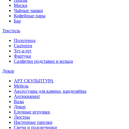
Пиалы
Миски
Чайные чашки
Кофейные пары
Бар
Текстиль
Полотенца
Скатерти
Тет-а-тет
Фартуки
Салфетки подставки и кольца
Декор
АРТ СКУЛЬПТУРА
Мебель
Аксессуары для камина, канделябры
Антиквариат
Вазы
Декор
Елочные игрушки
Люстры
Настенные тарелки
Свечи и подсвечники