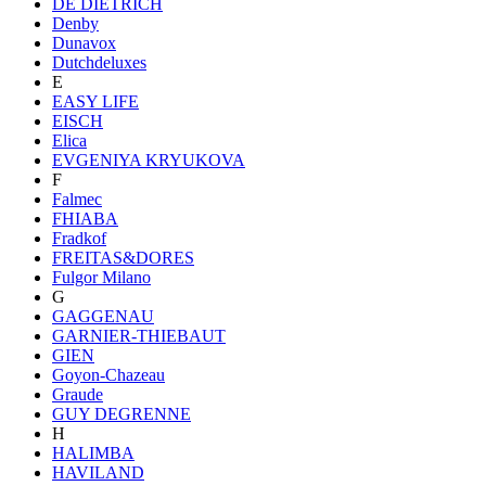
DE DIETRICH
Denby
Dunavox
Dutchdeluxes
E
EASY LIFE
EISCH
Elica
EVGENIYA KRYUKOVA
F
Falmec
FHIABA
Fradkof
FREITAS&DORES
Fulgor Milano
G
GAGGENAU
GARNIER-THIEBAUT
GIEN
Goyon-Chazeau
Graude
GUY DEGRENNE
H
HALIMBA
HAVILAND