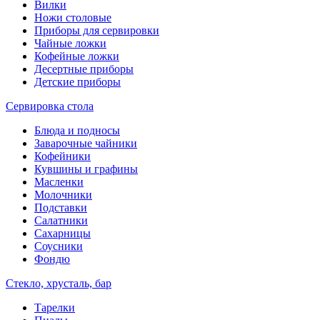
Вилки
Ножи столовые
Приборы для сервировки
Чайные ложки
Кофейные ложки
Десертные приборы
Детские приборы
Сервировка стола
Блюда и подносы
Заварочные чайники
Кофейники
Кувшины и графины
Масленки
Молочники
Подставки
Салатники
Сахарницы
Соусники
Фондю
Стекло, хрусталь, бар
Тарелки