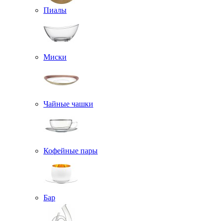
Пиалы
Миски
Чайные чашки
Кофейные пары
Бар