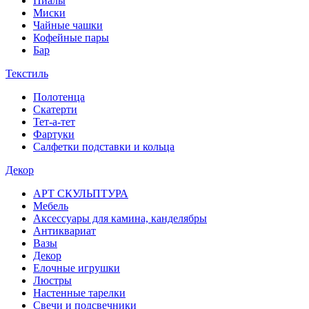
Пиалы
Миски
Чайные чашки
Кофейные пары
Бар
Текстиль
Полотенца
Скатерти
Тет-а-тет
Фартуки
Салфетки подставки и кольца
Декор
АРТ СКУЛЬПТУРА
Мебель
Аксессуары для камина, канделябры
Антиквариат
Вазы
Декор
Елочные игрушки
Люстры
Настенные тарелки
Свечи и подсвечники