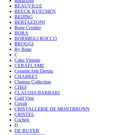
Barazzoni
BEAUVILLE
BEECK KUECHEN
BEIJING
BERTAZZONI
Bone Crusher
BORA
BORMIOLI ROCCO
BROGGI
By Bone
C
Cake Vintage
CERAFLAME
CeramicArte Deruta
CHABRET
Chateau Collection
CHEF
CLAUDIA BARBARI
Cold Vine
Covali
CRISTALLERIE DE MONTBRONN
CRISTEL
Cuchen
D
DE BUYER