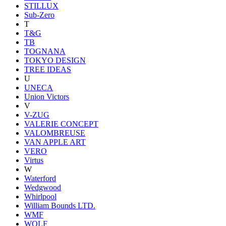
STILLUX
Sub-Zero
T
T&G
TB
TOGNANA
TOKYO DESIGN
TREE IDEAS
U
UNECA
Union Victors
V
V-ZUG
VALERIE CONCEPT
VALOMBREUSE
VAN APPLE ART
VERO
Virtus
W
Waterford
Wedgwood
Whirlpool
William Bounds LTD.
WMF
WOLF