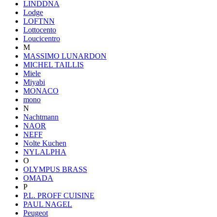
LINDDNA
Lodge
LOFTNN
Lottocento
Loucicentro
M
MASSIMO LUNARDON
MICHEL TAILLIS
Miele
Miyabi
MONACO
mono
N
Nachtmann
NAOR
NEFF
Nolte Kuchen
NYLALPHA
O
OLYMPUS BRASS
OMADA
P
P.L. PROFF CUISINE
PAUL NAGEL
Peugeot