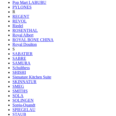
Pop Mart LABUBU
PYLONES
R
REGENT
REVOL
Riedel
ROSENTHAL
Royal Albert
ROYAL BONE CHINA
Royal Doulton
S
SABATIER
SABRE
SAMURA
Schulthess
SHISHI
Signature Kitchen Suite
SKINNATUR
SMEG
SMITHS
SOLA
SOLINGEN
Sonja-Quandt
SPIEGELAU
STAUB