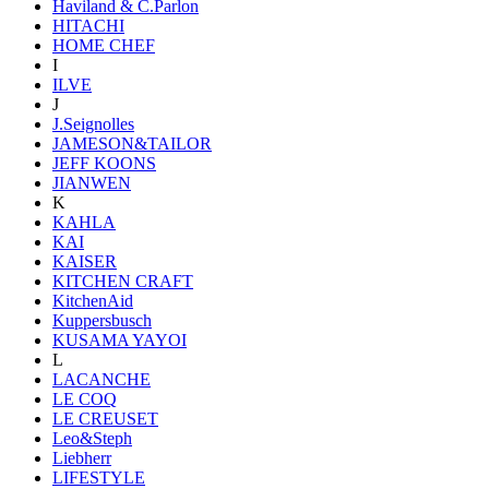
Haviland & C.Parlon
HITACHI
HOME CHEF
I
ILVE
J
J.Seignolles
JAMESON&TAILOR
JEFF KOONS
JIANWEN
K
KAHLA
KAI
KAISER
KITCHEN CRAFT
KitchenAid
Kuppersbusch
KUSAMA YAYOI
L
LACANCHE
LE COQ
LE CREUSET
Leo&Steph
Liebherr
LIFESTYLE