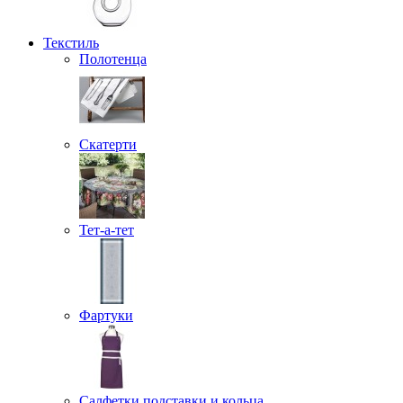
Текстиль
Полотенца
Скатерти
Тет-а-тет
Фартуки
Салфетки подставки и кольца