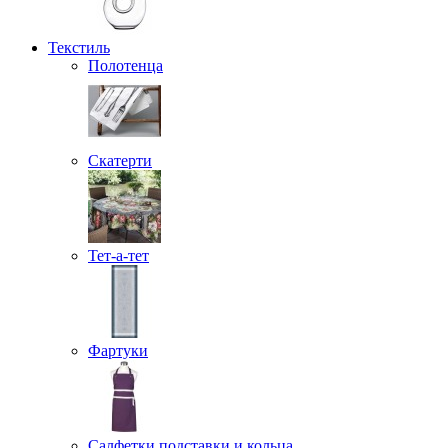
Текстиль
Полотенца
Скатерти
Тет-а-тет
Фартуки
Салфетки подставки и кольца