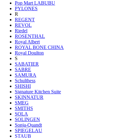
Pop Mart LABUBU
PYLONES
R
REGENT
REVOL
Riedel
ROSENTHAL
Royal Albert
ROYAL BONE CHINA
Royal Doulton
S
SABATIER
SABRE
SAMURA
Schulthess
SHISHI
Signature Kitchen Suite
SKINNATUR
SMEG
SMITHS
SOLA
SOLINGEN
Sonja-Quandt
SPIEGELAU
STAUB