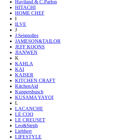
Haviland & C.Parlon
HITACHI
HOME CHEF
I
ILVE
J
J.Seignolles
JAMESON&TAILOR
JEFF KOONS
JIANWEN
K
KAHLA
KAI
KAISER
KITCHEN CRAFT
KitchenAid
Kuppersbusch
KUSAMA YAYOI
L
LACANCHE
LE COQ
LE CREUSET
Leo&Steph
Liebherr
LIFESTYLE