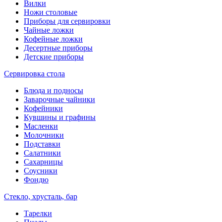
Вилки
Ножи столовые
Приборы для сервировки
Чайные ложки
Кофейные ложки
Десертные приборы
Детские приборы
Сервировка стола
Блюда и подносы
Заварочные чайники
Кофейники
Кувшины и графины
Масленки
Молочники
Подставки
Салатники
Сахарницы
Соусники
Фондю
Стекло, хрусталь, бар
Тарелки