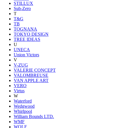
STILLUX
Sub-Zero
T
T&G
TB
TOGNANA
TOKYO DESIGN
TREE IDEAS
U
UNECA
Union Victors
V
V-ZUG
VALERIE CONCEPT
VALOMBREUSE
VAN APPLE ART
VERO
Virtus
W
Waterford
Wedgwood
Whirlpool
William Bounds LTD.
WMF
WOLF