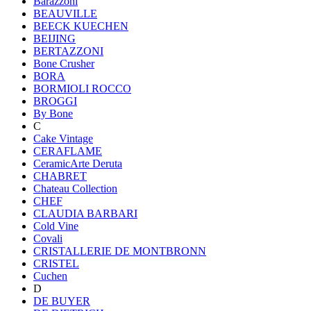
Barazzoni
BEAUVILLE
BEECK KUECHEN
BEIJING
BERTAZZONI
Bone Crusher
BORA
BORMIOLI ROCCO
BROGGI
By Bone
C
Cake Vintage
CERAFLAME
CeramicArte Deruta
CHABRET
Chateau Collection
CHEF
CLAUDIA BARBARI
Cold Vine
Covali
CRISTALLERIE DE MONTBRONN
CRISTEL
Cuchen
D
DE BUYER