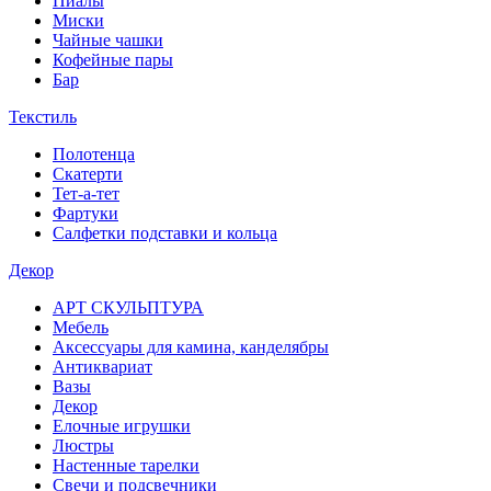
Пиалы
Миски
Чайные чашки
Кофейные пары
Бар
Текстиль
Полотенца
Скатерти
Тет-а-тет
Фартуки
Салфетки подставки и кольца
Декор
АРТ СКУЛЬПТУРА
Мебель
Аксессуары для камина, канделябры
Антиквариат
Вазы
Декор
Елочные игрушки
Люстры
Настенные тарелки
Свечи и подсвечники