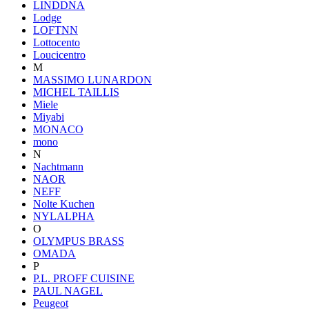
LINDDNA
Lodge
LOFTNN
Lottocento
Loucicentro
M
MASSIMO LUNARDON
MICHEL TAILLIS
Miele
Miyabi
MONACO
mono
N
Nachtmann
NAOR
NEFF
Nolte Kuchen
NYLALPHA
O
OLYMPUS BRASS
OMADA
P
P.L. PROFF CUISINE
PAUL NAGEL
Peugeot