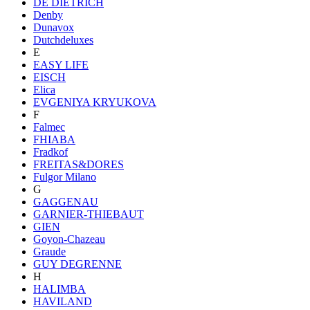
DE DIETRICH
Denby
Dunavox
Dutchdeluxes
E
EASY LIFE
EISCH
Elica
EVGENIYA KRYUKOVA
F
Falmec
FHIABA
Fradkof
FREITAS&DORES
Fulgor Milano
G
GAGGENAU
GARNIER-THIEBAUT
GIEN
Goyon-Chazeau
Graude
GUY DEGRENNE
H
HALIMBA
HAVILAND