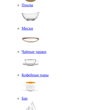
Пиалы
Миски
Чайные чашки
Кофейные пары
Бар