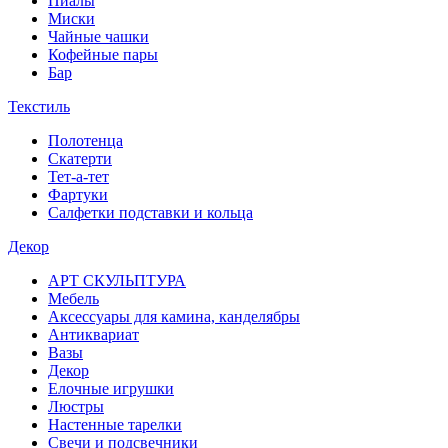
Пиалы
Миски
Чайные чашки
Кофейные пары
Бар
Текстиль
Полотенца
Скатерти
Тет-а-тет
Фартуки
Салфетки подставки и кольца
Декор
АРТ СКУЛЬПТУРА
Мебель
Аксессуары для камина, канделябры
Антиквариат
Вазы
Декор
Елочные игрушки
Люстры
Настенные тарелки
Свечи и подсвечники