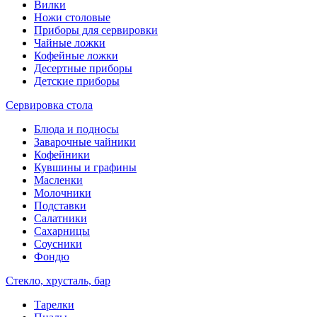
Вилки
Ножи столовые
Приборы для сервировки
Чайные ложки
Кофейные ложки
Десертные приборы
Детские приборы
Сервировка стола
Блюда и подносы
Заварочные чайники
Кофейники
Кувшины и графины
Масленки
Молочники
Подставки
Салатники
Сахарницы
Соусники
Фондю
Стекло, хрусталь, бар
Тарелки