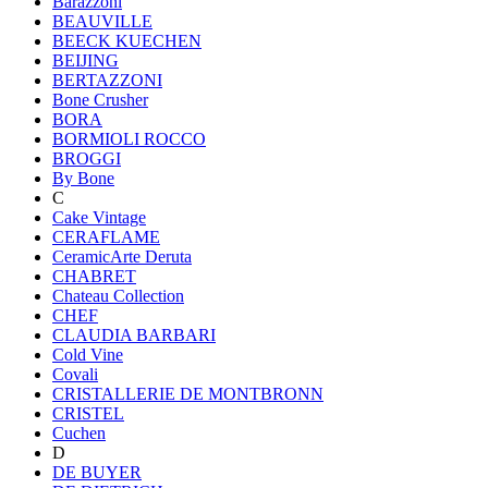
Barazzoni
BEAUVILLE
BEECK KUECHEN
BEIJING
BERTAZZONI
Bone Crusher
BORA
BORMIOLI ROCCO
BROGGI
By Bone
C
Cake Vintage
CERAFLAME
CeramicArte Deruta
CHABRET
Chateau Collection
CHEF
CLAUDIA BARBARI
Cold Vine
Covali
CRISTALLERIE DE MONTBRONN
CRISTEL
Cuchen
D
DE BUYER