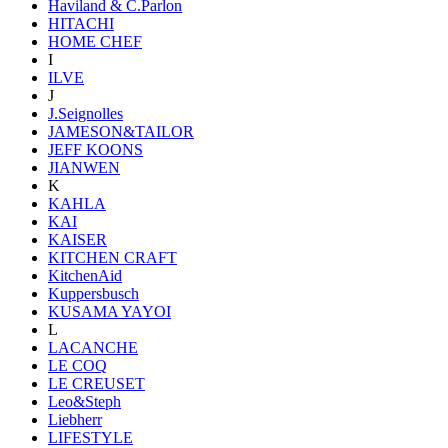
Haviland & C.Parlon
HITACHI
HOME CHEF
I
ILVE
J
J.Seignolles
JAMESON&TAILOR
JEFF KOONS
JIANWEN
K
KAHLA
KAI
KAISER
KITCHEN CRAFT
KitchenAid
Kuppersbusch
KUSAMA YAYOI
L
LACANCHE
LE COQ
LE CREUSET
Leo&Steph
Liebherr
LIFESTYLE