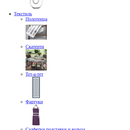
Текстиль
Полотенца
Скатерти
Тет-а-тет
Фартуки
Салфетки подставки и кольца