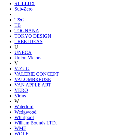
STILLUX
Sub-Zero
T
T&G
TB
TOGNANA
TOKYO DESIGN
TREE IDEAS
U
UNECA
Union Victors
V
V-ZUG
VALERIE CONCEPT
VALOMBREUSE
VAN APPLE ART
VERO
Virtus
W
Waterford
Wedgwood
Whirlpool
William Bounds LTD.
WMF
WOLF