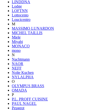
LINDDNA
Lodge
LOFTNN
Lottocento
Loucicentro
M
MASSIMO LUNARDON
MICHEL TAILLIS
Miele
Miyabi
MONACO
mono
N
Nachtmann
NAOR
NEFF
Nolte Kuchen
NYLALPHA
O
OLYMPUS BRASS
OMADA
P
P.L. PROFF CUISINE
PAUL NAGEL
Peugeot