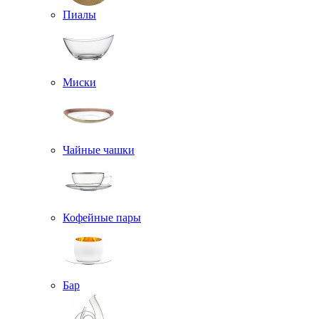
Пиалы
Миски
Чайные чашки
Кофейные пары
Бар