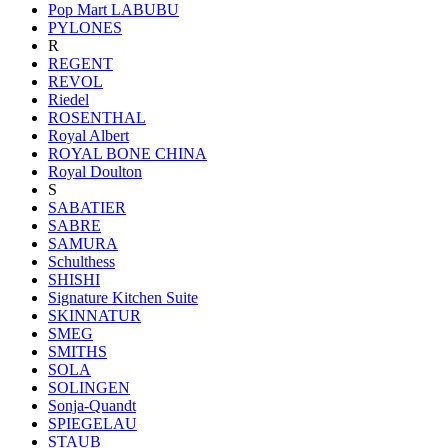
Pop Mart LABUBU
PYLONES
R
REGENT
REVOL
Riedel
ROSENTHAL
Royal Albert
ROYAL BONE CHINA
Royal Doulton
S
SABATIER
SABRE
SAMURA
Schulthess
SHISHI
Signature Kitchen Suite
SKINNATUR
SMEG
SMITHS
SOLA
SOLINGEN
Sonja-Quandt
SPIEGELAU
STAUB