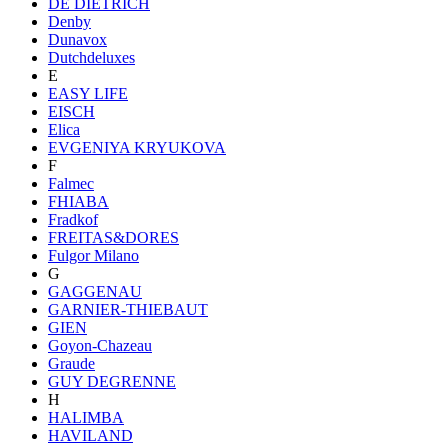
DE DIETRICH
Denby
Dunavox
Dutchdeluxes
E
EASY LIFE
EISCH
Elica
EVGENIYA KRYUKOVA
F
Falmec
FHIABA
Fradkof
FREITAS&DORES
Fulgor Milano
G
GAGGENAU
GARNIER-THIEBAUT
GIEN
Goyon-Chazeau
Graude
GUY DEGRENNE
H
HALIMBA
HAVILAND