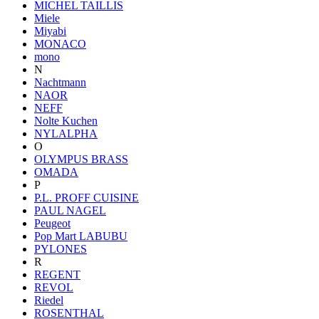
MICHEL TAILLIS
Miele
Miyabi
MONACO
mono
N
Nachtmann
NAOR
NEFF
Nolte Kuchen
NYLALPHA
O
OLYMPUS BRASS
OMADA
P
P.L. PROFF CUISINE
PAUL NAGEL
Peugeot
Pop Mart LABUBU
PYLONES
R
REGENT
REVOL
Riedel
ROSENTHAL