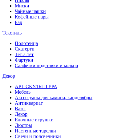
Пиалы
Миски
Чайные чашки
Кофейные пары
Бар
Текстиль
Полотенца
Скатерти
Тет-а-тет
Фартуки
Салфетки подставки и кольца
Декор
АРТ СКУЛЬПТУРА
Мебель
Аксессуары для камина, канделябры
Антиквариат
Вазы
Декор
Елочные игрушки
Люстры
Настенные тарелки
Свечи и подсвечники