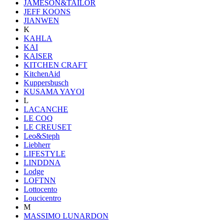
JAMESON&TAILOR
JEFF KOONS
JIANWEN
K
KAHLA
KAI
KAISER
KITCHEN CRAFT
KitchenAid
Kuppersbusch
KUSAMA YAYOI
L
LACANCHE
LE COQ
LE CREUSET
Leo&Steph
Liebherr
LIFESTYLE
LINDDNA
Lodge
LOFTNN
Lottocento
Loucicentro
M
MASSIMO LUNARDON