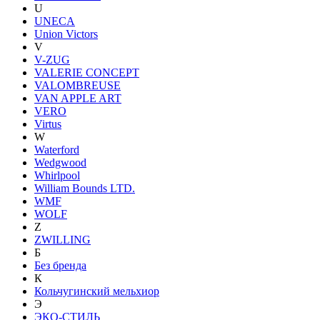
U
UNECA
Union Victors
V
V-ZUG
VALERIE CONCEPT
VALOMBREUSE
VAN APPLE ART
VERO
Virtus
W
Waterford
Wedgwood
Whirlpool
William Bounds LTD.
WMF
WOLF
Z
ZWILLING
Б
Без бренда
К
Кольчугинский мельхиор
Э
ЭКО-СТИЛЬ