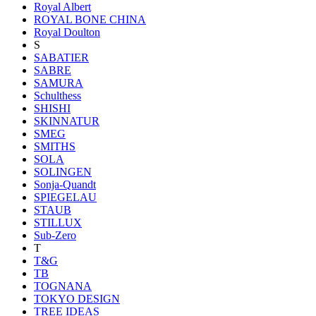
Royal Albert
ROYAL BONE CHINA
Royal Doulton
S
SABATIER
SABRE
SAMURA
Schulthess
SHISHI
SKINNATUR
SMEG
SMITHS
SOLA
SOLINGEN
Sonja-Quandt
SPIEGELAU
STAUB
STILLUX
Sub-Zero
T
T&G
TB
TOGNANA
TOKYO DESIGN
TREE IDEAS