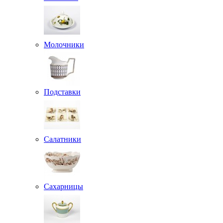
Молочники
Подставки
Салатники
Сахарницы