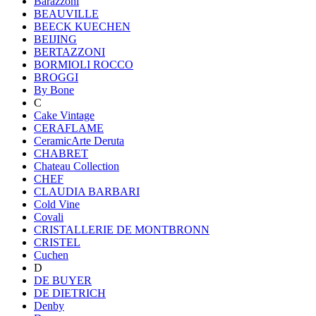
Barazzoni
BEAUVILLE
BEECK KUECHEN
BEIJING
BERTAZZONI
BORMIOLI ROCCO
BROGGI
By Bone
C
Cake Vintage
CERAFLAME
CeramicArte Deruta
CHABRET
Chateau Collection
CHEF
CLAUDIA BARBARI
Cold Vine
Covali
CRISTALLERIE DE MONTBRONN
CRISTEL
Cuchen
D
DE BUYER
DE DIETRICH
Denby