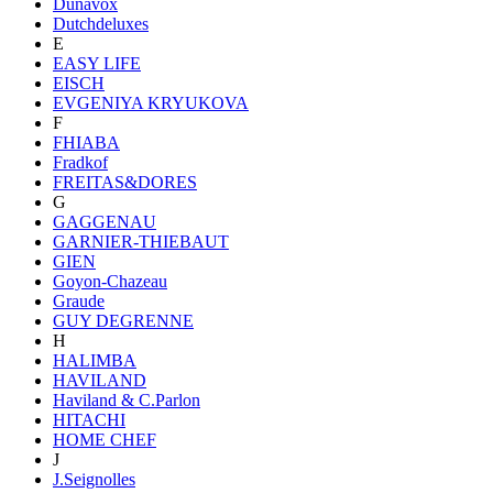
Dunavox
Dutchdeluxes
E
EASY LIFE
EISCH
EVGENIYA KRYUKOVA
F
FHIABA
Fradkof
FREITAS&DORES
G
GAGGENAU
GARNIER-THIEBAUT
GIEN
Goyon-Chazeau
Graude
GUY DEGRENNE
H
HALIMBA
HAVILAND
Haviland & C.Parlon
HITACHI
HOME CHEF
J
J.Seignolles