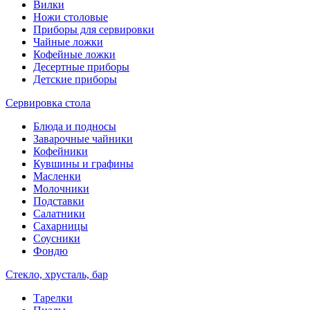
Вилки
Ножи столовые
Приборы для сервировки
Чайные ложки
Кофейные ложки
Десертные приборы
Детские приборы
Сервировка стола
Блюда и подносы
Заварочные чайники
Кофейники
Кувшины и графины
Масленки
Молочники
Подставки
Салатники
Сахарницы
Соусники
Фондю
Стекло, хрусталь, бар
Тарелки