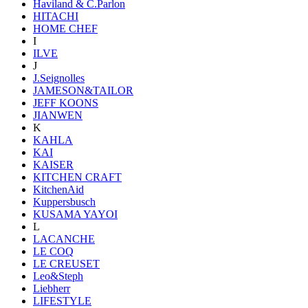
Haviland & C.Parlon
HITACHI
HOME CHEF
I
ILVE
J
J.Seignolles
JAMESON&TAILOR
JEFF KOONS
JIANWEN
K
KAHLA
KAI
KAISER
KITCHEN CRAFT
KitchenAid
Kuppersbusch
KUSAMA YAYOI
L
LACANCHE
LE COQ
LE CREUSET
Leo&Steph
Liebherr
LIFESTYLE