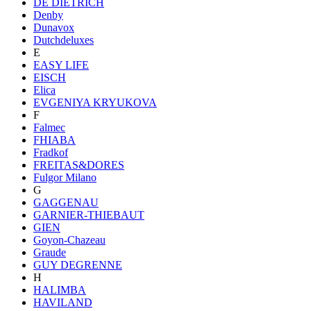
DE DIETRICH
Denby
Dunavox
Dutchdeluxes
E
EASY LIFE
EISCH
Elica
EVGENIYA KRYUKOVA
F
Falmec
FHIABA
Fradkof
FREITAS&DORES
Fulgor Milano
G
GAGGENAU
GARNIER-THIEBAUT
GIEN
Goyon-Chazeau
Graude
GUY DEGRENNE
H
HALIMBA
HAVILAND