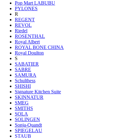
Pop Mart LABUBU
PYLONES
R
REGENT
REVOL
Riedel
ROSENTHAL
Royal Albert
ROYAL BONE CHINA
Royal Doulton
S
SABATIER
SABRE
SAMURA
Schulthess
SHISHI
Signature Kitchen Suite
SKINNATUR
SMEG
SMITHS
SOLA
SOLINGEN
Sonja-Quandt
SPIEGELAU
STAUB