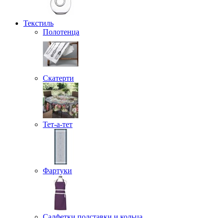
Текстиль
Полотенца
Скатерти
Тет-а-тет
Фартуки
Салфетки подставки и кольца