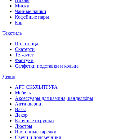
Пиалы
Миски
Чайные чашки
Кофейные пары
Бар
Текстиль
Полотенца
Скатерти
Тет-а-тет
Фартуки
Салфетки подставки и кольца
Декор
АРТ СКУЛЬПТУРА
Мебель
Аксессуары для камина, канделябры
Антиквариат
Вазы
Декор
Елочные игрушки
Люстры
Настенные тарелки
Свечи и подсвечники