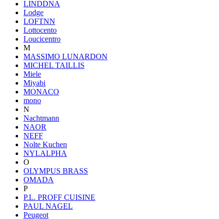
LINDDNA
Lodge
LOFTNN
Lottocento
Loucicentro
M
MASSIMO LUNARDON
MICHEL TAILLIS
Miele
Miyabi
MONACO
mono
N
Nachtmann
NAOR
NEFF
Nolte Kuchen
NYLALPHA
O
OLYMPUS BRASS
OMADA
P
P.L. PROFF CUISINE
PAUL NAGEL
Peugeot