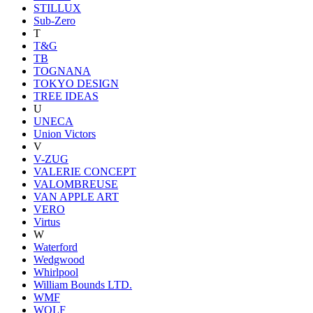
STILLUX
Sub-Zero
T
T&G
TB
TOGNANA
TOKYO DESIGN
TREE IDEAS
U
UNECA
Union Victors
V
V-ZUG
VALERIE CONCEPT
VALOMBREUSE
VAN APPLE ART
VERO
Virtus
W
Waterford
Wedgwood
Whirlpool
William Bounds LTD.
WMF
WOLF