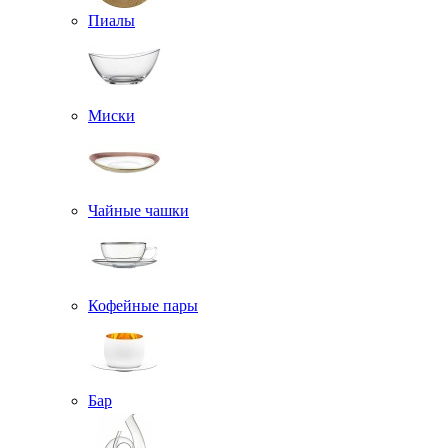
Пиалы
Миски
Чайные чашки
Кофейные пары
Бар