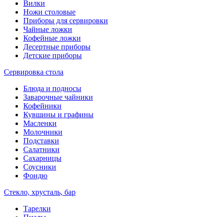
Вилки
Ножи столовые
Приборы для сервировки
Чайные ложки
Кофейные ложки
Десертные приборы
Детские приборы
Сервировка стола
Блюда и подносы
Заварочные чайники
Кофейники
Кувшины и графины
Масленки
Молочники
Подставки
Салатники
Сахарницы
Соусники
Фондю
Стекло, хрусталь, бар
Тарелки