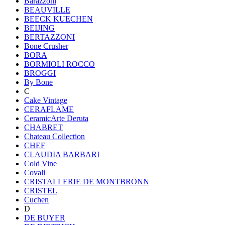
Barazzoni
BEAUVILLE
BEECK KUECHEN
BEIJING
BERTAZZONI
Bone Crusher
BORA
BORMIOLI ROCCO
BROGGI
By Bone
C
Cake Vintage
CERAFLAME
CeramicArte Deruta
CHABRET
Chateau Collection
CHEF
CLAUDIA BARBARI
Cold Vine
Covali
CRISTALLERIE DE MONTBRONN
CRISTEL
Cuchen
D
DE BUYER