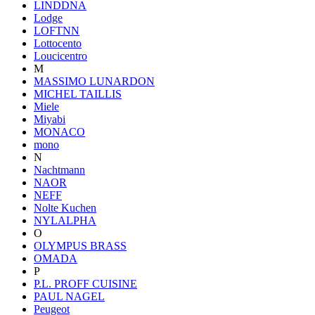
LINDDNA
Lodge
LOFTNN
Lottocento
Loucicentro
M
MASSIMO LUNARDON
MICHEL TAILLIS
Miele
Miyabi
MONACO
mono
N
Nachtmann
NAOR
NEFF
Nolte Kuchen
NYLALPHA
O
OLYMPUS BRASS
OMADA
P
P.L. PROFF CUISINE
PAUL NAGEL
Peugeot