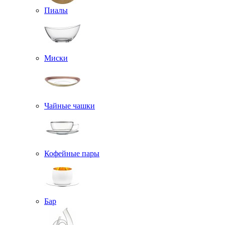
Пиалы
Миски
Чайные чашки
Кофейные пары
Бар