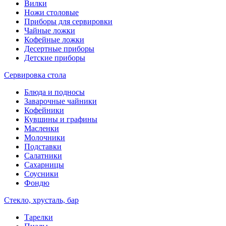
Вилки
Ножи столовые
Приборы для сервировки
Чайные ложки
Кофейные ложки
Десертные приборы
Детские приборы
Сервировка стола
Блюда и подносы
Заварочные чайники
Кофейники
Кувшины и графины
Масленки
Молочники
Подставки
Салатники
Сахарницы
Соусники
Фондю
Стекло, хрусталь, бар
Тарелки