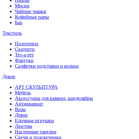
Пиалы
Миски
Чайные чашки
Кофейные пары
Бар
Текстиль
Полотенца
Скатерти
Тет-а-тет
Фартуки
Салфетки подставки и кольца
Декор
АРТ СКУЛЬПТУРА
Мебель
Аксессуары для камина, канделябры
Антиквариат
Вазы
Декор
Елочные игрушки
Люстры
Настенные тарелки
Свечи и подсвечники