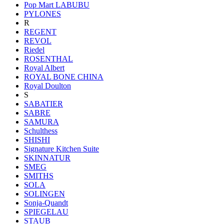
Pop Mart LABUBU
PYLONES
R
REGENT
REVOL
Riedel
ROSENTHAL
Royal Albert
ROYAL BONE CHINA
Royal Doulton
S
SABATIER
SABRE
SAMURA
Schulthess
SHISHI
Signature Kitchen Suite
SKINNATUR
SMEG
SMITHS
SOLA
SOLINGEN
Sonja-Quandt
SPIEGELAU
STAUB