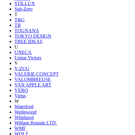
STILLUX
Sub-Zero
T
T&G
TB
TOGNANA
TOKYO DESIGN
TREE IDEAS
U
UNECA
Union Victors
V
V-ZUG
VALERIE CONCEPT
VALOMBREUSE
VAN APPLE ART
VERO
Virtus
W
Waterford
Wedgwood
Whirlpool
William Bounds LTD.
WMF
WOLF