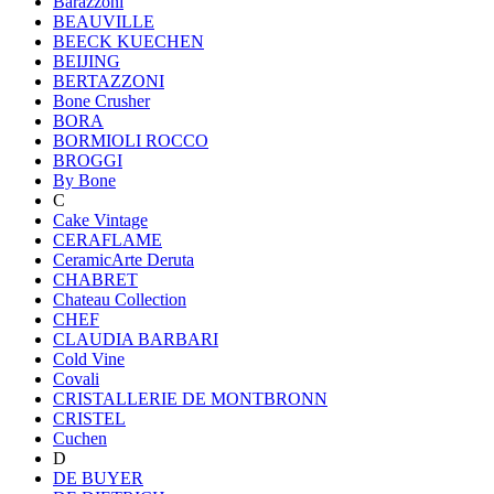
Barazzoni
BEAUVILLE
BEECK KUECHEN
BEIJING
BERTAZZONI
Bone Crusher
BORA
BORMIOLI ROCCO
BROGGI
By Bone
C
Cake Vintage
CERAFLAME
CeramicArte Deruta
CHABRET
Chateau Collection
CHEF
CLAUDIA BARBARI
Cold Vine
Covali
CRISTALLERIE DE MONTBRONN
CRISTEL
Cuchen
D
DE BUYER