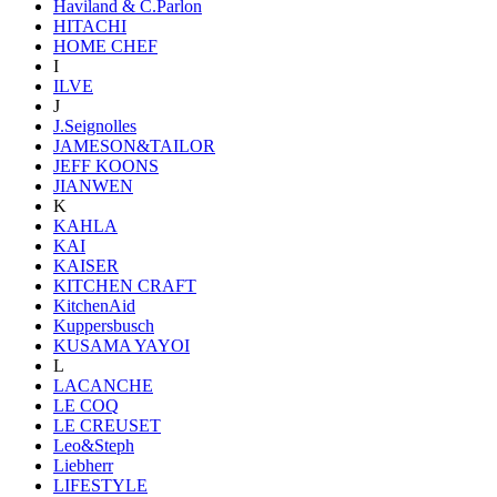
Haviland & C.Parlon
HITACHI
HOME CHEF
I
ILVE
J
J.Seignolles
JAMESON&TAILOR
JEFF KOONS
JIANWEN
K
KAHLA
KAI
KAISER
KITCHEN CRAFT
KitchenAid
Kuppersbusch
KUSAMA YAYOI
L
LACANCHE
LE COQ
LE CREUSET
Leo&Steph
Liebherr
LIFESTYLE