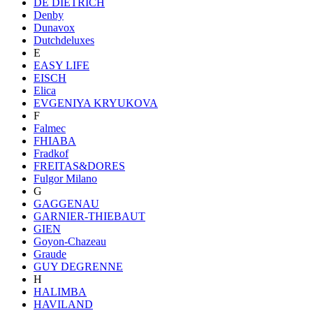
DE DIETRICH
Denby
Dunavox
Dutchdeluxes
E
EASY LIFE
EISCH
Elica
EVGENIYA KRYUKOVA
F
Falmec
FHIABA
Fradkof
FREITAS&DORES
Fulgor Milano
G
GAGGENAU
GARNIER-THIEBAUT
GIEN
Goyon-Chazeau
Graude
GUY DEGRENNE
H
HALIMBA
HAVILAND