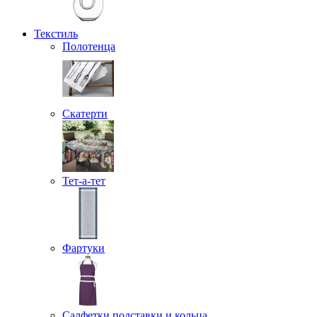
Текстиль
Полотенца
Скатерти
Тет-а-тет
Фартуки
Салфетки подставки и кольца