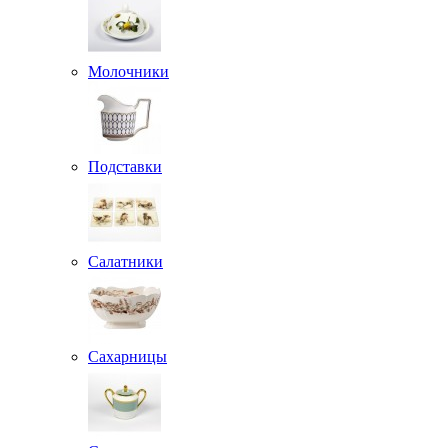
Молочники
Подставки
Салатники
Сахарницы