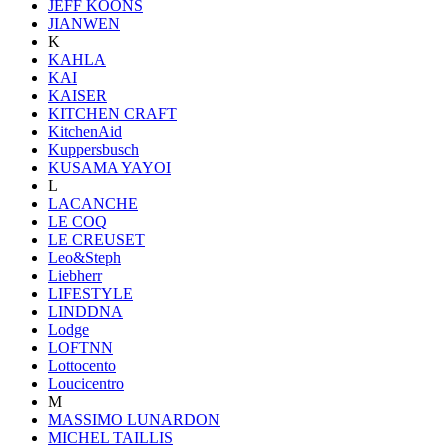
JEFF KOONS
JIANWEN
K
KAHLA
KAI
KAISER
KITCHEN CRAFT
KitchenAid
Kuppersbusch
KUSAMA YAYOI
L
LACANCHE
LE COQ
LE CREUSET
Leo&Steph
Liebherr
LIFESTYLE
LINDDNA
Lodge
LOFTNN
Lottocento
Loucicentro
M
MASSIMO LUNARDON
MICHEL TAILLIS