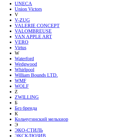
UNECA
Union Victors
V
V-ZUG
VALERIE CONCEPT
VALOMBREUSE
VAN APPLE ART
VERO
Virtus
W
Waterford
Wedgwood
Whirlpool
William Bounds LTD.
WMF
WOLF
Z
ZWILLING
Б
Без бренда
К
Кольчугинский мельхиор
Э
ЭКО-СТИЛЬ
ЭКСКЛЮЗИВ