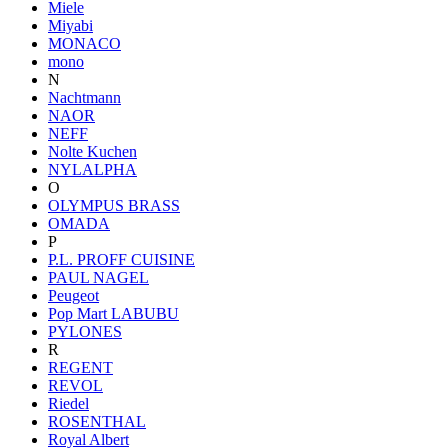
Miele
Miyabi
MONACO
mono
N
Nachtmann
NAOR
NEFF
Nolte Kuchen
NYLALPHA
O
OLYMPUS BRASS
OMADA
P
P.L. PROFF CUISINE
PAUL NAGEL
Peugeot
Pop Mart LABUBU
PYLONES
R
REGENT
REVOL
Riedel
ROSENTHAL
Royal Albert