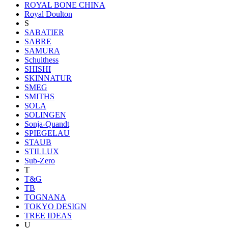
ROYAL BONE CHINA
Royal Doulton
S
SABATIER
SABRE
SAMURA
Schulthess
SHISHI
SKINNATUR
SMEG
SMITHS
SOLA
SOLINGEN
Sonja-Quandt
SPIEGELAU
STAUB
STILLUX
Sub-Zero
T
T&G
TB
TOGNANA
TOKYO DESIGN
TREE IDEAS
U