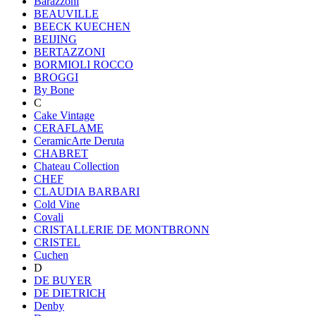
Barazzoni
BEAUVILLE
BEECK KUECHEN
BEIJING
BERTAZZONI
BORMIOLI ROCCO
BROGGI
By Bone
C
Cake Vintage
CERAFLAME
CeramicArte Deruta
CHABRET
Chateau Collection
CHEF
CLAUDIA BARBARI
Cold Vine
Covali
CRISTALLERIE DE MONTBRONN
CRISTEL
Cuchen
D
DE BUYER
DE DIETRICH
Denby