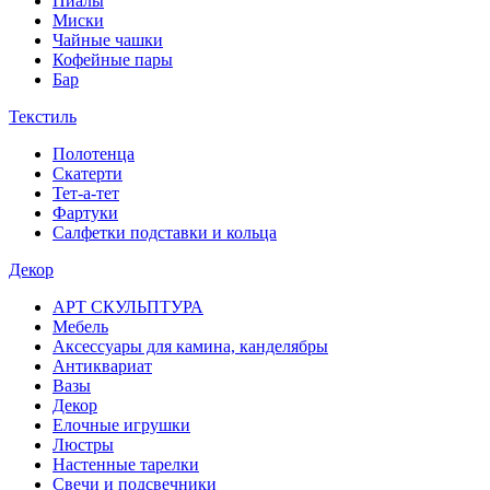
Пиалы
Миски
Чайные чашки
Кофейные пары
Бар
Текстиль
Полотенца
Скатерти
Тет-а-тет
Фартуки
Салфетки подставки и кольца
Декор
АРТ СКУЛЬПТУРА
Мебель
Аксессуары для камина, канделябры
Антиквариат
Вазы
Декор
Елочные игрушки
Люстры
Настенные тарелки
Свечи и подсвечники