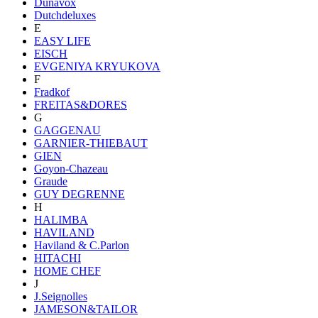
Dunavox
Dutchdeluxes
E
EASY LIFE
EISCH
EVGENIYA KRYUKOVA
F
Fradkof
FREITAS&DORES
G
GAGGENAU
GARNIER-THIEBAUT
GIEN
Goyon-Chazeau
Graude
GUY DEGRENNE
H
HALIMBA
HAVILAND
Haviland & C.Parlon
HITACHI
HOME CHEF
J
J.Seignolles
JAMESON&TAILOR