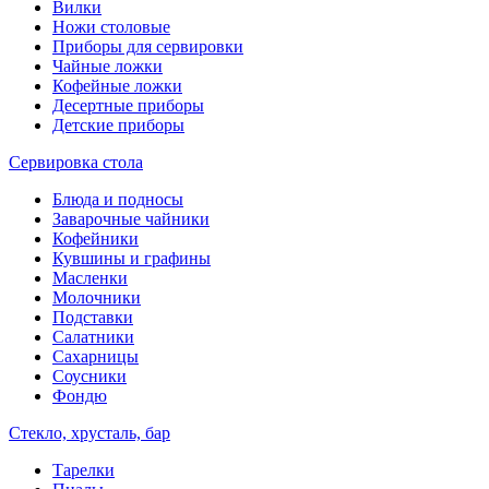
Вилки
Ножи столовые
Приборы для сервировки
Чайные ложки
Кофейные ложки
Десертные приборы
Детские приборы
Сервировка стола
Блюда и подносы
Заварочные чайники
Кофейники
Кувшины и графины
Масленки
Молочники
Подставки
Салатники
Сахарницы
Соусники
Фондю
Стекло, хрусталь, бар
Тарелки