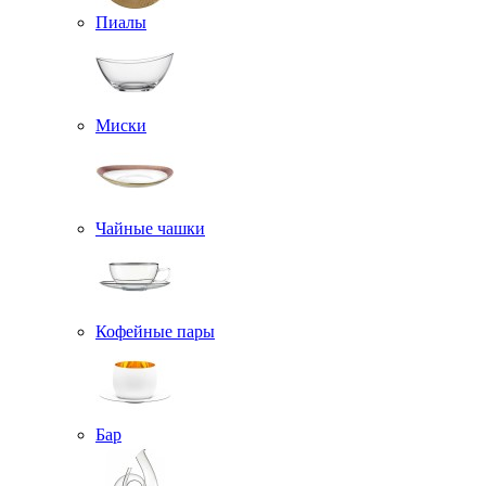
Пиалы
Миски
Чайные чашки
Кофейные пары
Бар