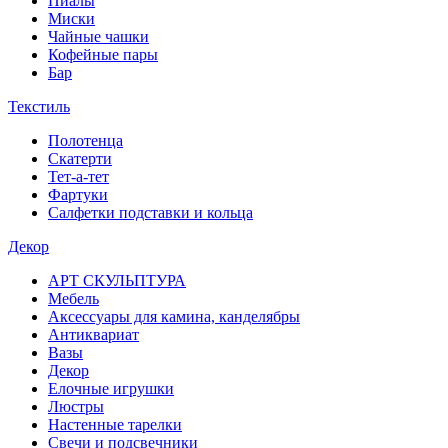
Пиалы
Миски
Чайные чашки
Кофейные пары
Бар
Текстиль
Полотенца
Скатерти
Тет-а-тет
Фартуки
Салфетки подставки и кольца
Декор
АРТ СКУЛЬПТУРА
Мебель
Аксессуары для камина, канделябры
Антиквариат
Вазы
Декор
Елочные игрушки
Люстры
Настенные тарелки
Свечи и подсвечники