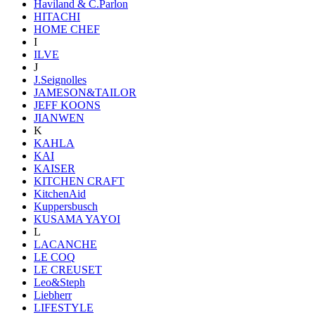
Haviland & C.Parlon
HITACHI
HOME CHEF
I
ILVE
J
J.Seignolles
JAMESON&TAILOR
JEFF KOONS
JIANWEN
K
KAHLA
KAI
KAISER
KITCHEN CRAFT
KitchenAid
Kuppersbusch
KUSAMA YAYOI
L
LACANCHE
LE COQ
LE CREUSET
Leo&Steph
Liebherr
LIFESTYLE