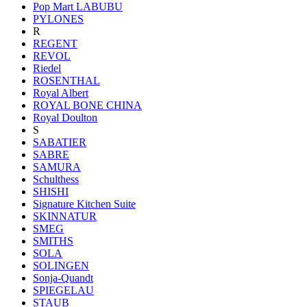
Pop Mart LABUBU
PYLONES
R
REGENT
REVOL
Riedel
ROSENTHAL
Royal Albert
ROYAL BONE CHINA
Royal Doulton
S
SABATIER
SABRE
SAMURA
Schulthess
SHISHI
Signature Kitchen Suite
SKINNATUR
SMEG
SMITHS
SOLA
SOLINGEN
Sonja-Quandt
SPIEGELAU
STAUB