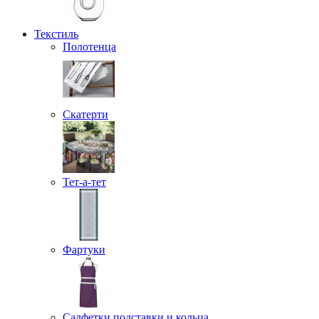
Текстиль
Полотенца
Скатерти
Тет-а-тет
Фартуки
Салфетки подставки и кольца