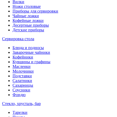
Вилки
Ножи столовые
Приборы для сервировки
Чайные ложки
Кофейные ложки
Десертные приборы
Детские приборы
Сервировка стола
Блюда и подносы
Заварочные чайники
Кофейники
Кувшины и графины
Масленки
Молочники
Подставки
Салатники
Сахарницы
Соусники
Фондю
Стекло, хрусталь, бар
Тарелки