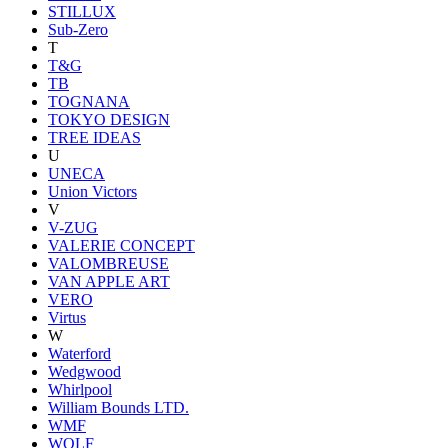
STILLUX
Sub-Zero
T
T&G
TB
TOGNANA
TOKYO DESIGN
TREE IDEAS
U
UNECA
Union Victors
V
V-ZUG
VALERIE CONCEPT
VALOMBREUSE
VAN APPLE ART
VERO
Virtus
W
Waterford
Wedgwood
Whirlpool
William Bounds LTD.
WMF
WOLF