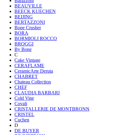
Barazzoni
BEAUVILLE
BEECK KUECHEN
BEIJING
BERTAZZONI
Bone Crusher
BORA
BORMIOLI ROCCO
BROGGI
By Bone
C
Cake Vintage
CERAFLAME
CeramicArte Deruta
CHABRET
Chateau Collection
CHEF
CLAUDIA BARBARI
Cold Vine
Covali
CRISTALLERIE DE MONTBRONN
CRISTEL
Cuchen
D
DE BUYER