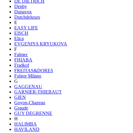
DE DIETRICH
Denby
Dunavox
Dutchdeluxes
E
EASY LIFE
EISCH
Elica
EVGENIYA KRYUKOVA
F
Falmec
FHIABA
Fradkof
FREITAS&DORES
Fulgor Milano
G
GAGGENAU
GARNIER-THIEBAUT
GIEN
Goyon-Chazeau
Graude
GUY DEGRENNE
H
HALIMBA
HAVILAND