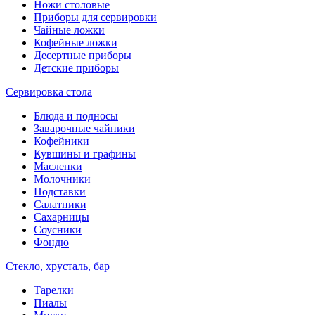
Ножи столовые
Приборы для сервировки
Чайные ложки
Кофейные ложки
Десертные приборы
Детские приборы
Сервировка стола
Блюда и подносы
Заварочные чайники
Кофейники
Кувшины и графины
Масленки
Молочники
Подставки
Салатники
Сахарницы
Соусники
Фондю
Стекло, хрусталь, бар
Тарелки
Пиалы