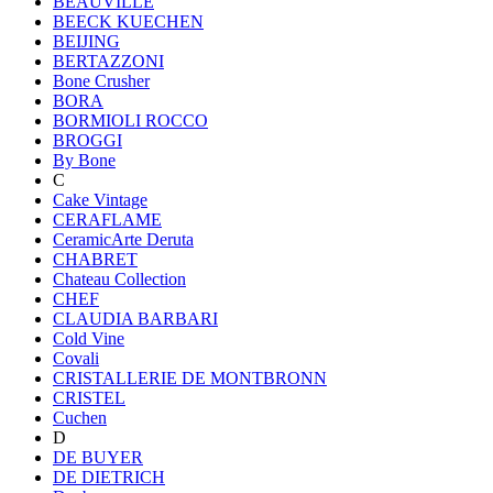
BEAUVILLE
BEECK KUECHEN
BEIJING
BERTAZZONI
Bone Crusher
BORA
BORMIOLI ROCCO
BROGGI
By Bone
C
Cake Vintage
CERAFLAME
CeramicArte Deruta
CHABRET
Chateau Collection
CHEF
CLAUDIA BARBARI
Cold Vine
Covali
CRISTALLERIE DE MONTBRONN
CRISTEL
Cuchen
D
DE BUYER
DE DIETRICH