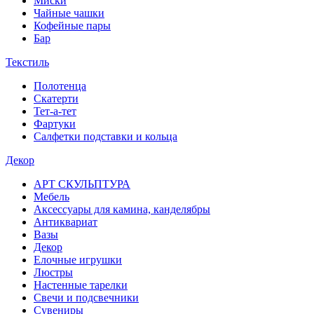
Миски
Чайные чашки
Кофейные пары
Бар
Текстиль
Полотенца
Скатерти
Тет-а-тет
Фартуки
Салфетки подставки и кольца
Декор
АРТ СКУЛЬПТУРА
Мебель
Аксессуары для камина, канделябры
Антиквариат
Вазы
Декор
Елочные игрушки
Люстры
Настенные тарелки
Свечи и подсвечники
Сувениры