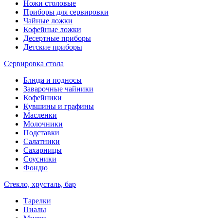
Ножи столовые
Приборы для сервировки
Чайные ложки
Кофейные ложки
Десертные приборы
Детские приборы
Сервировка стола
Блюда и подносы
Заварочные чайники
Кофейники
Кувшины и графины
Масленки
Молочники
Подставки
Салатники
Сахарницы
Соусники
Фондю
Стекло, хрусталь, бар
Тарелки
Пиалы