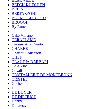
BEAUVILLE
BEECK KUECHEN
BEIJING
BERTAZZONI
BORMIOLI ROCCO
BROGGI
By Bone
C
Cake Vintage
CERAFLAME
CeramicArte Deruta
CHABRET
Chateau Collection
CHEF
CLAUDIA BARBARI
Cold Vine
Covali
CRISTALLERIE DE MONTBRONN
CRISTEL
Cuchen
D
DE BUYER
DE DIETRICH
Denby
Dunavox