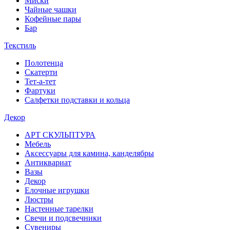
Миски
Чайные чашки
Кофейные пары
Бар
Текстиль
Полотенца
Скатерти
Тет-а-тет
Фартуки
Салфетки подставки и кольца
Декор
АРТ СКУЛЬПТУРА
Мебель
Аксессуары для камина, канделябры
Антиквариат
Вазы
Декор
Елочные игрушки
Люстры
Настенные тарелки
Свечи и подсвечники
Сувениры