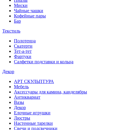
Пиалы
Миски
Чайные чашки
Кофейные пары
Бар
Текстиль
Полотенца
Скатерти
Тет-а-тет
Фартуки
Салфетки подставки и кольца
Декор
АРТ СКУЛЬПТУРА
Мебель
Аксессуары для камина, канделябры
Антиквариат
Вазы
Декор
Елочные игрушки
Люстры
Настенные тарелки
Свечи и подсвечники