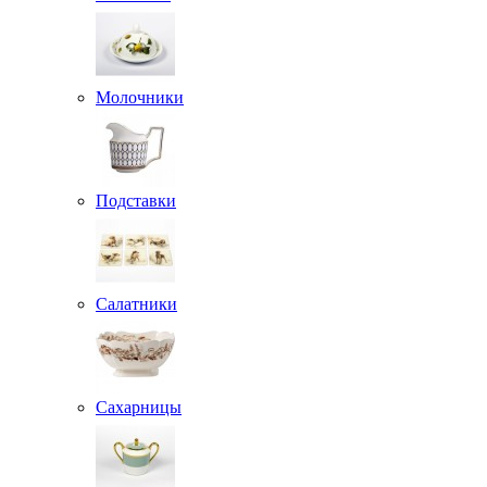
Молочники
Подставки
Салатники
Сахарницы