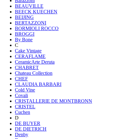
Barazzoni
BEAUVILLE
BEECK KUECHEN
BEIJING
BERTAZZONI
BORMIOLI ROCCO
BROGGI
By Bone
C
Cake Vintage
CERAFLAME
CeramicArte Deruta
CHABRET
Chateau Collection
CHEF
CLAUDIA BARBARI
Cold Vine
Covali
CRISTALLERIE DE MONTBRONN
CRISTEL
Cuchen
D
DE BUYER
DE DIETRICH
Denby