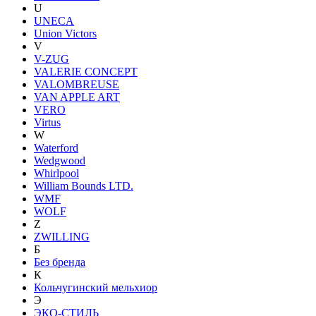
U
UNECA
Union Victors
V
V-ZUG
VALERIE CONCEPT
VALOMBREUSE
VAN APPLE ART
VERO
Virtus
W
Waterford
Wedgwood
Whirlpool
William Bounds LTD.
WMF
WOLF
Z
ZWILLING
Б
Без бренда
К
Кольчугинский мельхиор
Э
ЭКО-СТИЛЬ