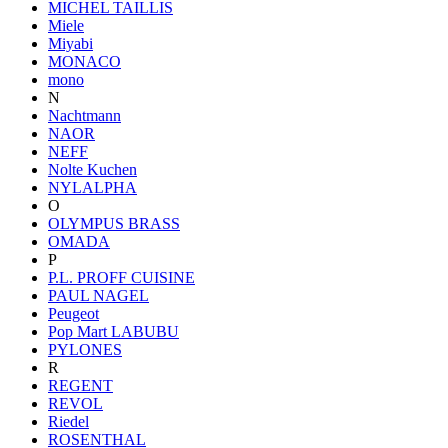
MICHEL TAILLIS
Miele
Miyabi
MONACO
mono
N
Nachtmann
NAOR
NEFF
Nolte Kuchen
NYLALPHA
O
OLYMPUS BRASS
OMADA
P
P.L. PROFF CUISINE
PAUL NAGEL
Peugeot
Pop Mart LABUBU
PYLONES
R
REGENT
REVOL
Riedel
ROSENTHAL