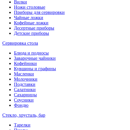
Вилки
Ножи столовые
Приборы для сервировки
Чайные ложки
Кофейные ложки
Десертные приборы
Детские приборы
Сервировка стола
Блюда и подносы
Заварочные чайники
Кофейники
Кувшины и графины
Масленки
Молочники
Подставки
Салатники
Сахарницы
Соусники
Фондю
Стекло, хрусталь, бар
Тарелки