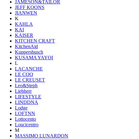
JAMESON&TAILOR
JEFF KOONS
JIANWEN
K
KAHLA
KAI
KAISER
KITCHEN CRAFT
KitchenAid
Kuppersbusch
KUSAMA YAYOI
L
LACANCHE
LE COQ
LE CREUSET
Leo&Steph
Liebherr
LIFESTYLE
LINDDNA
Lodge
LOFTNN
Lottocento
Loucicentro
M
MASSIMO LUNARDON