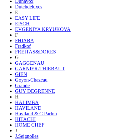
Dunavox
Dutchdeluxes
E
EASY LIFE
EISCH
EVGENIYA KRYUKOVA
F
FHIABA
Fradkof
FREITAS&DORES
G
GAGGENAU
GARNIER-THIEBAUT
GIEN
Goyon-Chazeau
Graude
GUY DEGRENNE
H
HALIMBA
HAVILAND
Haviland & C.Parlon
HITACHI
HOME CHEF
J
J.Seignolles