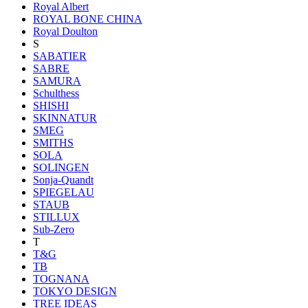
Royal Albert
ROYAL BONE CHINA
Royal Doulton
S
SABATIER
SABRE
SAMURA
Schulthess
SHISHI
SKINNATUR
SMEG
SMITHS
SOLA
SOLINGEN
Sonja-Quandt
SPIEGELAU
STAUB
STILLUX
Sub-Zero
T
T&G
TB
TOGNANA
TOKYO DESIGN
TREE IDEAS