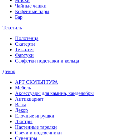
Миски
Чайные чашки
Кофейные пары
Бар
Текстиль
Полотенца
Скатерти
Тет-а-тет
Фартуки
Салфетки подставки и кольца
Декор
АРТ СКУЛЬПТУРА
Мебель
Аксессуары для камина, канделябры
Антиквариат
Вазы
Декор
Елочные игрушки
Люстры
Настенные тарелки
Свечи и подсвечники
Сувениры