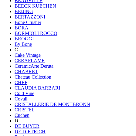
BEAUVILLE
BEECK KUECHEN
BEIJING
BERTAZZONI
Bone Crusher
BORA
BORMIOLI ROCCO
BROGGI
By Bone
C
Cake Vintage
CERAFLAME
CeramicArte Deruta
CHABRET
Chateau Collection
CHEF
CLAUDIA BARBARI
Cold Vine
Covali
CRISTALLERIE DE MONTBRONN
CRISTEL
Cuchen
D
DE BUYER
DE DIETRICH