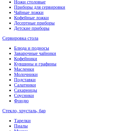
Ножи столовые
Приборы для сервировки
Чайные ложки
Кофейные ложки
Десертные приборы
Детские приборы
Сервировка стола
Блюда и подносы
Заварочные чайники
Кофейники
Кувшины и графины
Масленки
Молочники
Подставки
Салатники
Сахарницы
Соусники
Фондю
Стекло, хрусталь, бар
Тарелки
Пиалы