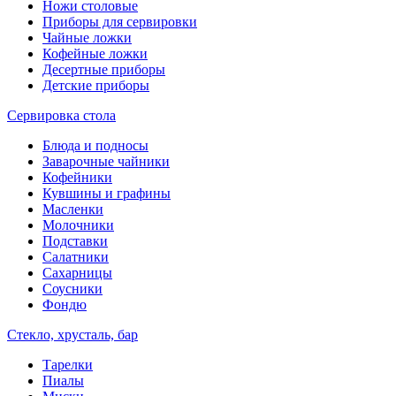
Ножи столовые
Приборы для сервировки
Чайные ложки
Кофейные ложки
Десертные приборы
Детские приборы
Сервировка стола
Блюда и подносы
Заварочные чайники
Кофейники
Кувшины и графины
Масленки
Молочники
Подставки
Салатники
Сахарницы
Соусники
Фондю
Стекло, хрусталь, бар
Тарелки
Пиалы