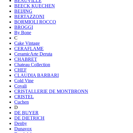
BEAUVILLE
BEECK KUECHEN
BEIJING
BERTAZZONI
BORMIOLI ROCCO
BROGGI
By Bone
C
Cake Vintage
CERAFLAME
CeramicArte Deruta
CHABRET
Chateau Collection
CHEF
CLAUDIA BARBARI
Cold Vine
Covali
CRISTALLERIE DE MONTBRONN
CRISTEL
Cuchen
D
DE BUYER
DE DIETRICH
Denby
Dunavox