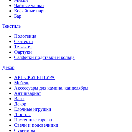
Миски
Чайные чашки
Кофейные пары
Бар
Текстиль
Полотенца
Скатерти
Тет-а-тет
Фартуки
Салфетки подставки и кольца
Декор
АРТ СКУЛЬПТУРА
Мебель
Аксессуары для камина, канделябры
Антиквариат
Вазы
Декор
Елочные игрушки
Люстры
Настенные тарелки
Свечи и подсвечники
Сувениры