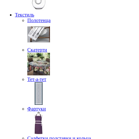
Текстиль
Полотенца
Скатерти
Тет-а-тет
Фартуки
Салфетки подставки и кольца