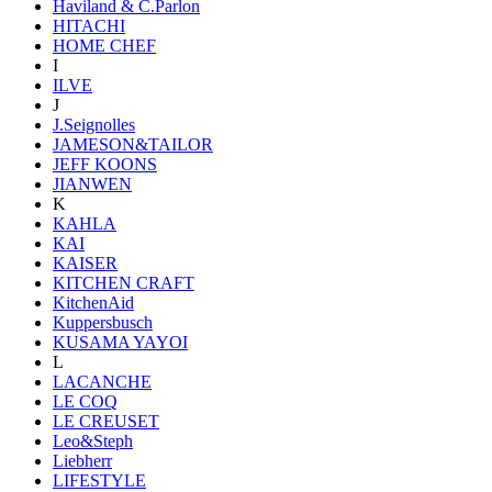
Haviland & C.Parlon
HITACHI
HOME CHEF
I
ILVE
J
J.Seignolles
JAMESON&TAILOR
JEFF KOONS
JIANWEN
K
KAHLA
KAI
KAISER
KITCHEN CRAFT
KitchenAid
Kuppersbusch
KUSAMA YAYOI
L
LACANCHE
LE COQ
LE CREUSET
Leo&Steph
Liebherr
LIFESTYLE