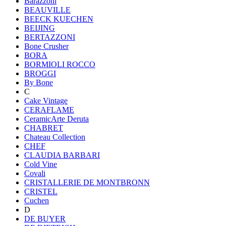
Barazzoni
BEAUVILLE
BEECK KUECHEN
BEIJING
BERTAZZONI
Bone Crusher
BORA
BORMIOLI ROCCO
BROGGI
By Bone
C
Cake Vintage
CERAFLAME
CeramicArte Deruta
CHABRET
Chateau Collection
CHEF
CLAUDIA BARBARI
Cold Vine
Covali
CRISTALLERIE DE MONTBRONN
CRISTEL
Cuchen
D
DE BUYER