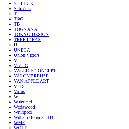
STILLUX
Sub-Zero
T
T&G
TB
TOGNANA
TOKYO DESIGN
TREE IDEAS
U
UNECA
Union Victors
V
V-ZUG
VALERIE CONCEPT
VALOMBREUSE
VAN APPLE ART
VERO
Virtus
W
Waterford
Wedgwood
Whirlpool
William Bounds LTD.
WMF
WOLF