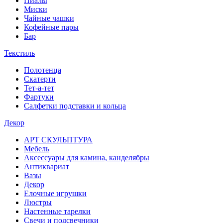
Пиалы
Миски
Чайные чашки
Кофейные пары
Бар
Текстиль
Полотенца
Скатерти
Тет-а-тет
Фартуки
Салфетки подставки и кольца
Декор
АРТ СКУЛЬПТУРА
Мебель
Аксессуары для камина, канделябры
Антиквариат
Вазы
Декор
Елочные игрушки
Люстры
Настенные тарелки
Свечи и подсвечники