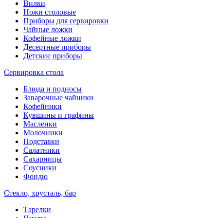
Вилки
Ножи столовые
Приборы для сервировки
Чайные ложки
Кофейные ложки
Десертные приборы
Детские приборы
Сервировка стола
Блюда и подносы
Заварочные чайники
Кофейники
Кувшины и графины
Масленки
Молочники
Подставки
Салатники
Сахарницы
Соусники
Фондю
Стекло, хрусталь, бар
Тарелки