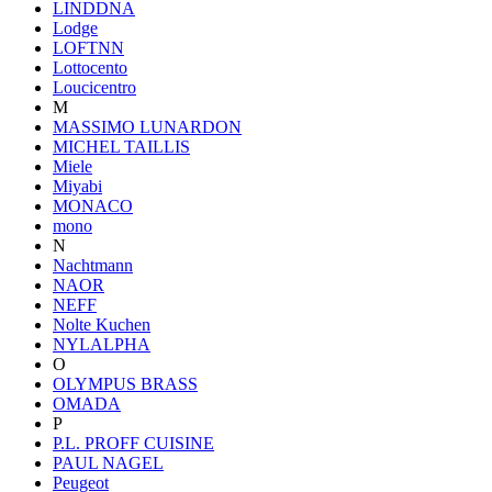
LINDDNA
Lodge
LOFTNN
Lottocento
Loucicentro
M
MASSIMO LUNARDON
MICHEL TAILLIS
Miele
Miyabi
MONACO
mono
N
Nachtmann
NAOR
NEFF
Nolte Kuchen
NYLALPHA
O
OLYMPUS BRASS
OMADA
P
P.L. PROFF CUISINE
PAUL NAGEL
Peugeot