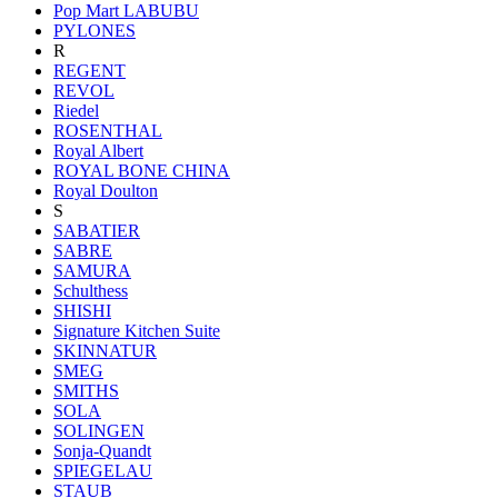
Pop Mart LABUBU
PYLONES
R
REGENT
REVOL
Riedel
ROSENTHAL
Royal Albert
ROYAL BONE CHINA
Royal Doulton
S
SABATIER
SABRE
SAMURA
Schulthess
SHISHI
Signature Kitchen Suite
SKINNATUR
SMEG
SMITHS
SOLA
SOLINGEN
Sonja-Quandt
SPIEGELAU
STAUB