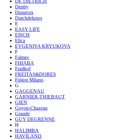
DE DIETRICH
Denby
Dunavox
Dutchdeluxes
E
EASY LIFE
EISCH
Elica
EVGENIYA KRYUKOVA
F
Falmec
FHIABA
Fradkof
FREITAS&DORES
Fulgor Milano
G
GAGGENAU
GARNIER-THIEBAUT
GIEN
Goyon-Chazeau
Graude
GUY DEGRENNE
H
HALIMBA
HAVILAND