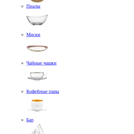
Пиалы
Миски
Чайные чашки
Кофейные пары
Бар