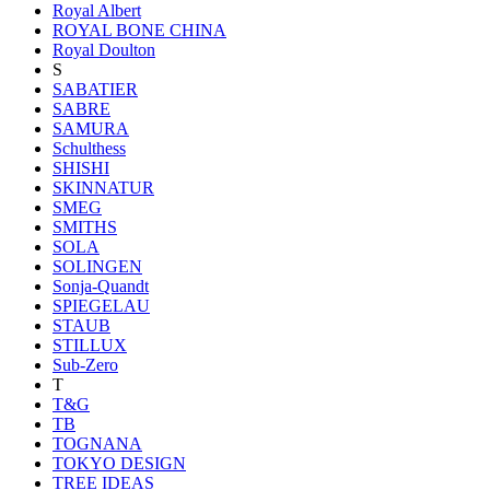
Royal Albert
ROYAL BONE CHINA
Royal Doulton
S
SABATIER
SABRE
SAMURA
Schulthess
SHISHI
SKINNATUR
SMEG
SMITHS
SOLA
SOLINGEN
Sonja-Quandt
SPIEGELAU
STAUB
STILLUX
Sub-Zero
T
T&G
TB
TOGNANA
TOKYO DESIGN
TREE IDEAS