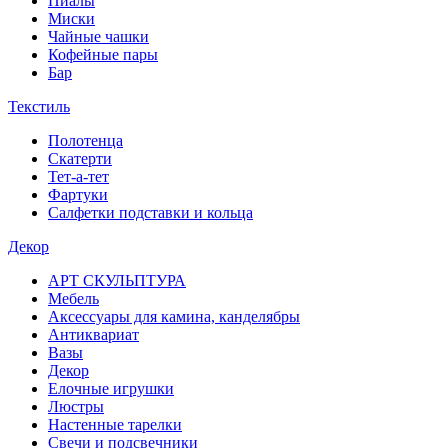
Пиалы
Миски
Чайные чашки
Кофейные пары
Бар
Текстиль
Полотенца
Скатерти
Тет-а-тет
Фартуки
Салфетки подставки и кольца
Декор
АРТ СКУЛЬПТУРА
Мебель
Аксессуары для камина, канделябры
Антиквариат
Вазы
Декор
Елочные игрушки
Люстры
Настенные тарелки
Свечи и подсвечники