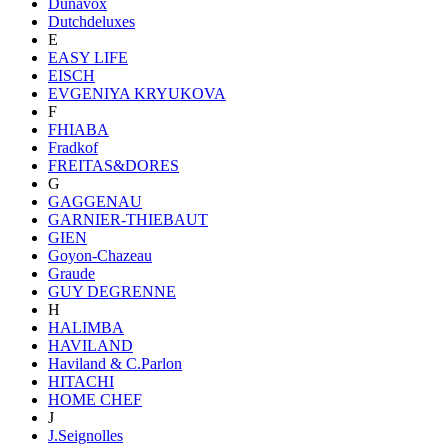
Dunavox
Dutchdeluxes
E
EASY LIFE
EISCH
EVGENIYA KRYUKOVA
F
FHIABA
Fradkof
FREITAS&DORES
G
GAGGENAU
GARNIER-THIEBAUT
GIEN
Goyon-Chazeau
Graude
GUY DEGRENNE
H
HALIMBA
HAVILAND
Haviland & C.Parlon
HITACHI
HOME CHEF
J
J.Seignolles