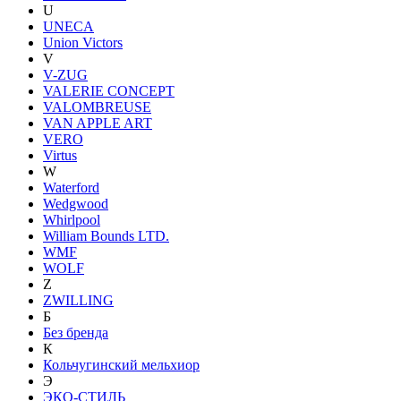
U
UNECA
Union Victors
V
V-ZUG
VALERIE CONCEPT
VALOMBREUSE
VAN APPLE ART
VERO
Virtus
W
Waterford
Wedgwood
Whirlpool
William Bounds LTD.
WMF
WOLF
Z
ZWILLING
Б
Без бренда
К
Кольчугинский мельхиор
Э
ЭКО-СТИЛЬ