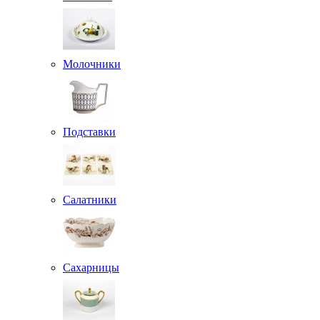
Молочники
Подставки
Салатники
Сахарницы