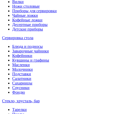
Вилки
Ножи столовые
Приборы для сервировки
Чайные ложки
Кофейные ложки
Десертные приборы
Детские приборы
Сервировка стола
Блюда и подносы
Заварочные чайники
Кофейники
Кувшины и графины
Масленки
Молочники
Подставки
Салатники
Сахарницы
Соусники
Фондю
Стекло, хрусталь, бар
Тарелки