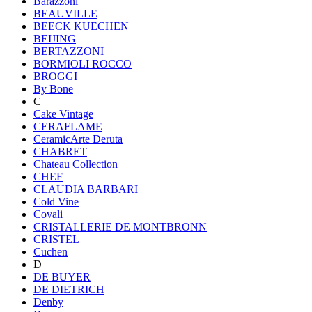
Barazzoni
BEAUVILLE
BEECK KUECHEN
BEIJING
BERTAZZONI
BORMIOLI ROCCO
BROGGI
By Bone
C
Cake Vintage
CERAFLAME
CeramicArte Deruta
CHABRET
Chateau Collection
CHEF
CLAUDIA BARBARI
Cold Vine
Covali
CRISTALLERIE DE MONTBRONN
CRISTEL
Cuchen
D
DE BUYER
DE DIETRICH
Denby