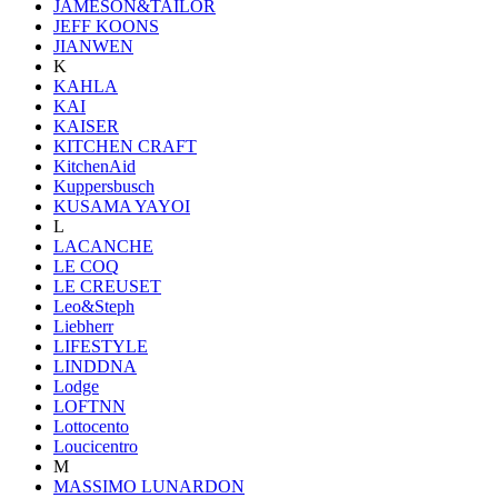
JAMESON&TAILOR
JEFF KOONS
JIANWEN
K
KAHLA
KAI
KAISER
KITCHEN CRAFT
KitchenAid
Kuppersbusch
KUSAMA YAYOI
L
LACANCHE
LE COQ
LE CREUSET
Leo&Steph
Liebherr
LIFESTYLE
LINDDNA
Lodge
LOFTNN
Lottocento
Loucicentro
M
MASSIMO LUNARDON