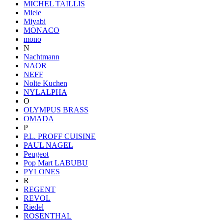
MICHEL TAILLIS
Miele
Miyabi
MONACO
mono
N
Nachtmann
NAOR
NEFF
Nolte Kuchen
NYLALPHA
O
OLYMPUS BRASS
OMADA
P
P.L. PROFF CUISINE
PAUL NAGEL
Peugeot
Pop Mart LABUBU
PYLONES
R
REGENT
REVOL
Riedel
ROSENTHAL