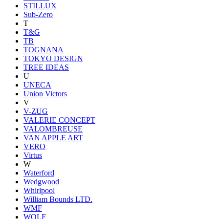
STILLUX
Sub-Zero
T
T&G
TB
TOGNANA
TOKYO DESIGN
TREE IDEAS
U
UNECA
Union Victors
V
V-ZUG
VALERIE CONCEPT
VALOMBREUSE
VAN APPLE ART
VERO
Virtus
W
Waterford
Wedgwood
Whirlpool
William Bounds LTD.
WMF
WOLF