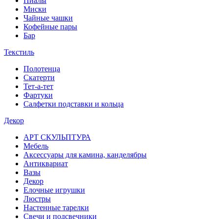
Пиалы
Миски
Чайные чашки
Кофейные пары
Бар
Текстиль
Полотенца
Скатерти
Тет-а-тет
Фартуки
Салфетки подставки и кольца
Декор
АРТ СКУЛЬПТУРА
Мебель
Аксессуары для камина, канделябры
Антиквариат
Вазы
Декор
Елочные игрушки
Люстры
Настенные тарелки
Свечи и подсвечники