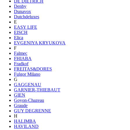
DE DIETRICH
Denby
Dunavox
Dutchdeluxes
E
EASY LIFE
EISCH
Elica
EVGENIYA KRYUKOVA
F
Falmec
FHIABA
Fradkof
FREITAS&DORES
Fulgor Milano
G
GAGGENAU
GARNIER-THIEBAUT
GIEN
Goyon-Chazeau
Graude
GUY DEGRENNE
H
HALIMBA
HAVILAND