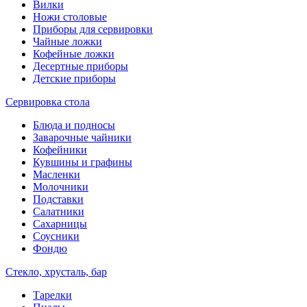
Вилки
Ножи столовые
Приборы для сервировки
Чайные ложки
Кофейные ложки
Десертные приборы
Детские приборы
Сервировка стола
Блюда и подносы
Заварочные чайники
Кофейники
Кувшины и графины
Масленки
Молочники
Подставки
Салатники
Сахарницы
Соусники
Фондю
Стекло, хрусталь, бар
Тарелки