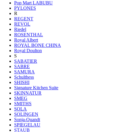
Pop Mart LABUBU
PYLONES
R
REGENT
REVOL
Riedel
ROSENTHAL
Royal Albert
ROYAL BONE CHINA
Royal Doulton
S
SABATIER
SABRE
SAMURA
Schulthess
SHISHI
Signature Kitchen Suite
SKINNATUR
SMEG
SMITHS
SOLA
SOLINGEN
Sonja-Quandt
SPIEGELAU
STAUB