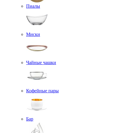
Пиалы
Миски
Чайные чашки
Кофейные пары
Бар