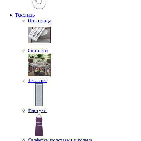
Текстиль
Полотенца
Скатерти
Тет-а-тет
Фартуки
Салфетки подставки и кольца