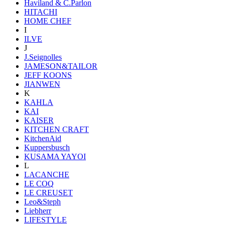
Haviland & C.Parlon
HITACHI
HOME CHEF
I
ILVE
J
J.Seignolles
JAMESON&TAILOR
JEFF KOONS
JIANWEN
K
KAHLA
KAI
KAISER
KITCHEN CRAFT
KitchenAid
Kuppersbusch
KUSAMA YAYOI
L
LACANCHE
LE COQ
LE CREUSET
Leo&Steph
Liebherr
LIFESTYLE