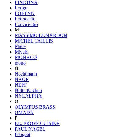
LINDDNA
Lodge
LOFTNN
Lottocento
Loucicentro
M
MASSIMO LUNARDON
MICHEL TAILLIS
Miele
Miyabi
MONACO
mono
N
Nachtmann
NAOR
NEFF
Nolte Kuchen
NYLALPHA
O
OLYMPUS BRASS
OMADA
P
P.L. PROFF CUISINE
PAUL NAGEL
Peugeot