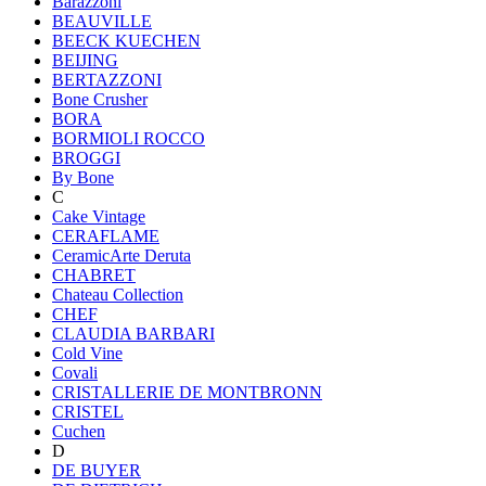
Barazzoni
BEAUVILLE
BEECK KUECHEN
BEIJING
BERTAZZONI
Bone Crusher
BORA
BORMIOLI ROCCO
BROGGI
By Bone
C
Cake Vintage
CERAFLAME
CeramicArte Deruta
CHABRET
Chateau Collection
CHEF
CLAUDIA BARBARI
Cold Vine
Covali
CRISTALLERIE DE MONTBRONN
CRISTEL
Cuchen
D
DE BUYER