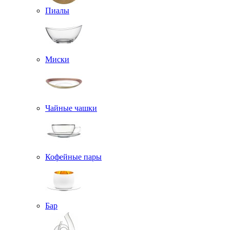
Пиалы
Миски
Чайные чашки
Кофейные пары
Бар