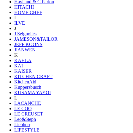
Haviland & C.Parlon
HITACHI
HOME CHEF
I
ILVE
J
J.Seignolles
JAMESON&TAILOR
JEFF KOONS
JIANWEN
K
KAHLA
KAI
KAISER
KITCHEN CRAFT
KitchenAid
Kuppersbusch
KUSAMA YAYOI
L
LACANCHE
LE COQ
LE CREUSET
Leo&Steph
Liebherr
LIFESTYLE