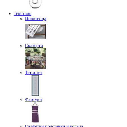
Текстиль
Полотенца
Скатерти
Тет-а-тет
Фартуки
Салфетки подставки и кольца