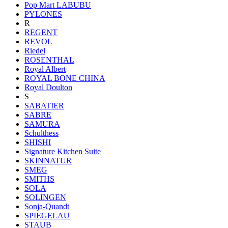
Pop Mart LABUBU
PYLONES
R
REGENT
REVOL
Riedel
ROSENTHAL
Royal Albert
ROYAL BONE CHINA
Royal Doulton
S
SABATIER
SABRE
SAMURA
Schulthess
SHISHI
Signature Kitchen Suite
SKINNATUR
SMEG
SMITHS
SOLA
SOLINGEN
Sonja-Quandt
SPIEGELAU
STAUB