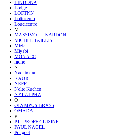
LINDDNA
Lodge
LOFTNN
Lottocento
Loucicentro
M
MASSIMO LUNARDON
MICHEL TAILLIS
Miele
Miyabi
MONACO
mono
N
Nachtmann
NAOR
NEFF
Nolte Kuchen
NYLALPHA
O
OLYMPUS BRASS
OMADA
P
P.L. PROFF CUISINE
PAUL NAGEL
Peugeot