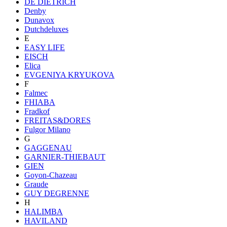
DE DIETRICH
Denby
Dunavox
Dutchdeluxes
E
EASY LIFE
EISCH
Elica
EVGENIYA KRYUKOVA
F
Falmec
FHIABA
Fradkof
FREITAS&DORES
Fulgor Milano
G
GAGGENAU
GARNIER-THIEBAUT
GIEN
Goyon-Chazeau
Graude
GUY DEGRENNE
H
HALIMBA
HAVILAND