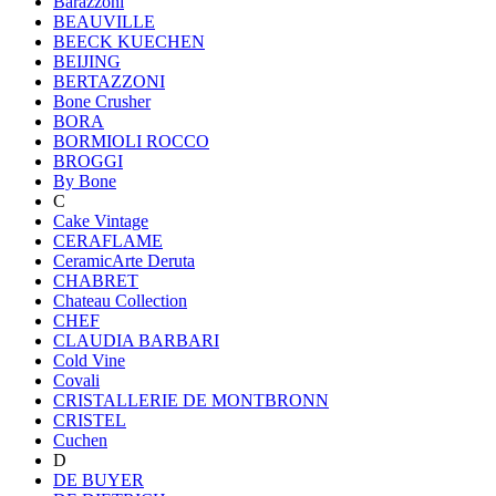
Barazzoni
BEAUVILLE
BEECK KUECHEN
BEIJING
BERTAZZONI
Bone Crusher
BORA
BORMIOLI ROCCO
BROGGI
By Bone
C
Cake Vintage
CERAFLAME
CeramicArte Deruta
CHABRET
Chateau Collection
CHEF
CLAUDIA BARBARI
Cold Vine
Covali
CRISTALLERIE DE MONTBRONN
CRISTEL
Cuchen
D
DE BUYER