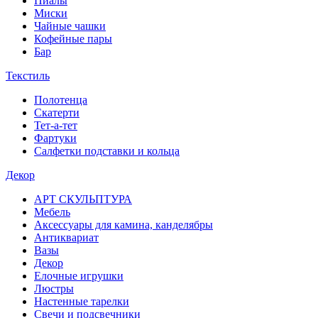
Пиалы
Миски
Чайные чашки
Кофейные пары
Бар
Текстиль
Полотенца
Скатерти
Тет-а-тет
Фартуки
Салфетки подставки и кольца
Декор
АРТ СКУЛЬПТУРА
Мебель
Аксессуары для камина, канделябры
Антиквариат
Вазы
Декор
Елочные игрушки
Люстры
Настенные тарелки
Свечи и подсвечники