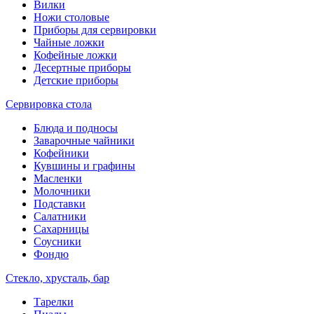
Вилки
Ножи столовые
Приборы для сервировки
Чайные ложки
Кофейные ложки
Десертные приборы
Детские приборы
Сервировка стола
Блюда и подносы
Заварочные чайники
Кофейники
Кувшины и графины
Масленки
Молочники
Подставки
Салатники
Сахарницы
Соусники
Фондю
Стекло, хрусталь, бар
Тарелки