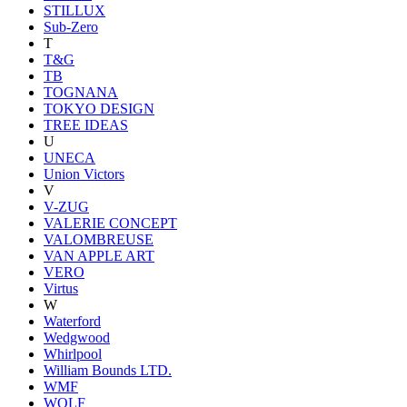
STILLUX
Sub-Zero
T
T&G
TB
TOGNANA
TOKYO DESIGN
TREE IDEAS
U
UNECA
Union Victors
V
V-ZUG
VALERIE CONCEPT
VALOMBREUSE
VAN APPLE ART
VERO
Virtus
W
Waterford
Wedgwood
Whirlpool
William Bounds LTD.
WMF
WOLF