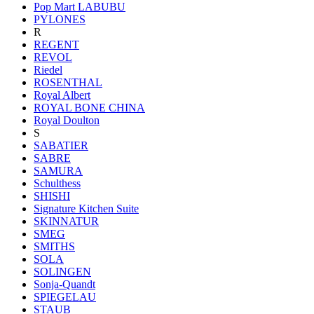
Pop Mart LABUBU
PYLONES
R
REGENT
REVOL
Riedel
ROSENTHAL
Royal Albert
ROYAL BONE CHINA
Royal Doulton
S
SABATIER
SABRE
SAMURA
Schulthess
SHISHI
Signature Kitchen Suite
SKINNATUR
SMEG
SMITHS
SOLA
SOLINGEN
Sonja-Quandt
SPIEGELAU
STAUB