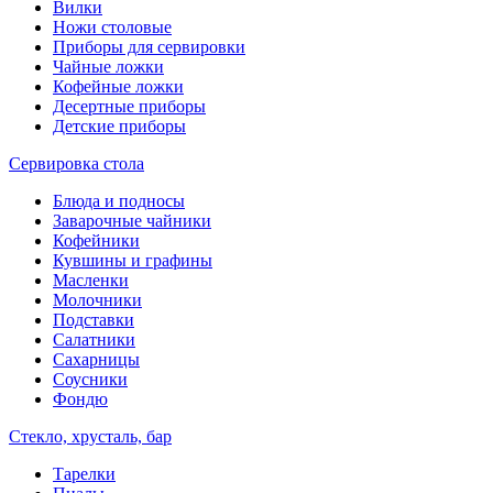
Вилки
Ножи столовые
Приборы для сервировки
Чайные ложки
Кофейные ложки
Десертные приборы
Детские приборы
Сервировка стола
Блюда и подносы
Заварочные чайники
Кофейники
Кувшины и графины
Масленки
Молочники
Подставки
Салатники
Сахарницы
Соусники
Фондю
Стекло, хрусталь, бар
Тарелки