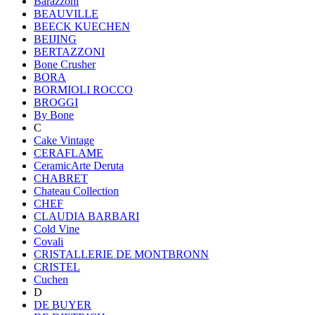
Barazzoni
BEAUVILLE
BEECK KUECHEN
BEIJING
BERTAZZONI
Bone Crusher
BORA
BORMIOLI ROCCO
BROGGI
By Bone
C
Cake Vintage
CERAFLAME
CeramicArte Deruta
CHABRET
Chateau Collection
CHEF
CLAUDIA BARBARI
Cold Vine
Covali
CRISTALLERIE DE MONTBRONN
CRISTEL
Cuchen
D
DE BUYER