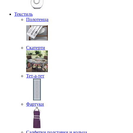
Текстиль
Полотенца
Скатерти
Тет-а-тет
Фартуки
Салфетки подставки и кольца