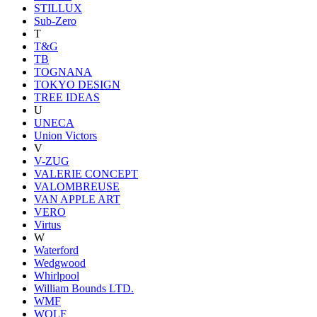
STILLUX
Sub-Zero
T
T&G
TB
TOGNANA
TOKYO DESIGN
TREE IDEAS
U
UNECA
Union Victors
V
V-ZUG
VALERIE CONCEPT
VALOMBREUSE
VAN APPLE ART
VERO
Virtus
W
Waterford
Wedgwood
Whirlpool
William Bounds LTD.
WMF
WOLF