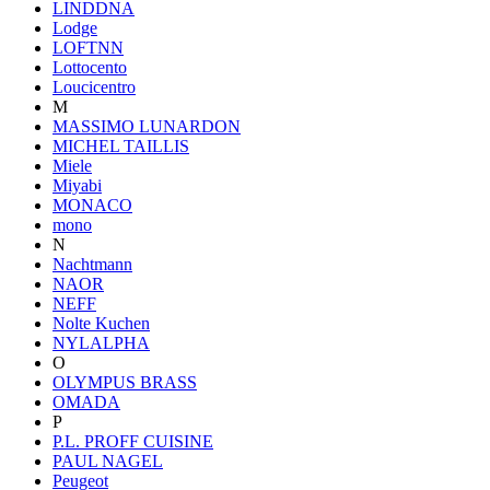
LINDDNA
Lodge
LOFTNN
Lottocento
Loucicentro
M
MASSIMO LUNARDON
MICHEL TAILLIS
Miele
Miyabi
MONACO
mono
N
Nachtmann
NAOR
NEFF
Nolte Kuchen
NYLALPHA
O
OLYMPUS BRASS
OMADA
P
P.L. PROFF CUISINE
PAUL NAGEL
Peugeot