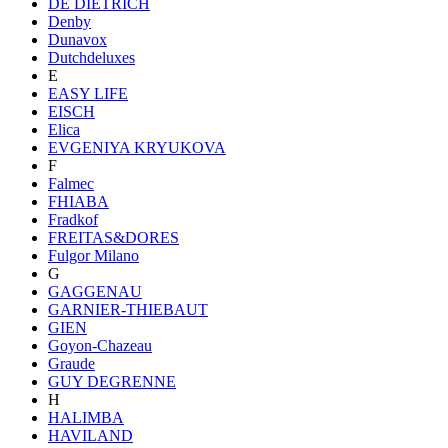
DE DIETRICH
Denby
Dunavox
Dutchdeluxes
E
EASY LIFE
EISCH
Elica
EVGENIYA KRYUKOVA
F
Falmec
FHIABA
Fradkof
FREITAS&DORES
Fulgor Milano
G
GAGGENAU
GARNIER-THIEBAUT
GIEN
Goyon-Chazeau
Graude
GUY DEGRENNE
H
HALIMBA
HAVILAND