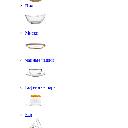
Пиалы
Миски
Чайные чашки
Кофейные пары
Бар