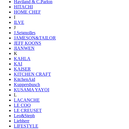
Haviland & C.Parlon
HITACHI
HOME CHEF
I
ILVE
J
J.Seignolles
JAMESON&TAILOR
JEFF KOONS
JIANWEN
K
KAHLA
KAI
KAISER
KITCHEN CRAFT
KitchenAid
Kuppersbusch
KUSAMA YAYOI
L
LACANCHE
LE COQ
LE CREUSET
Leo&Steph
Liebherr
LIFESTYLE