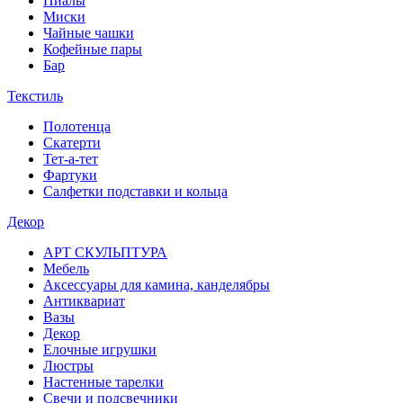
Пиалы
Миски
Чайные чашки
Кофейные пары
Бар
Текстиль
Полотенца
Скатерти
Тет-а-тет
Фартуки
Салфетки подставки и кольца
Декор
АРТ СКУЛЬПТУРА
Мебель
Аксессуары для камина, канделябры
Антиквариат
Вазы
Декор
Елочные игрушки
Люстры
Настенные тарелки
Свечи и подсвечники