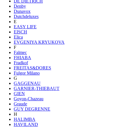
DE DIETRICH
Denby
Dunavox
Dutchdeluxes
E
EASY LIFE
EISCH
Elica
EVGENIYA KRYUKOVA
F
Falmec
FHIABA
Fradkof
FREITAS&DORES
Fulgor Milano
G
GAGGENAU
GARNIER-THIEBAUT
GIEN
Goyon-Chazeau
Graude
GUY DEGRENNE
H
HALIMBA
HAVILAND