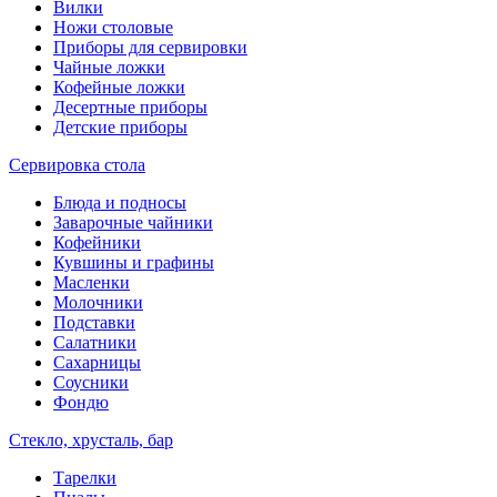
Вилки
Ножи столовые
Приборы для сервировки
Чайные ложки
Кофейные ложки
Десертные приборы
Детские приборы
Сервировка стола
Блюда и подносы
Заварочные чайники
Кофейники
Кувшины и графины
Масленки
Молочники
Подставки
Салатники
Сахарницы
Соусники
Фондю
Стекло, хрусталь, бар
Тарелки