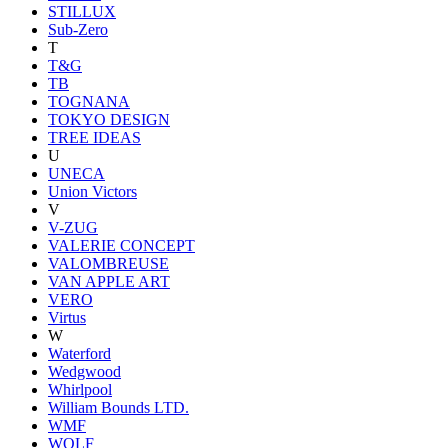
STILLUX
Sub-Zero
T
T&G
TB
TOGNANA
TOKYO DESIGN
TREE IDEAS
U
UNECA
Union Victors
V
V-ZUG
VALERIE CONCEPT
VALOMBREUSE
VAN APPLE ART
VERO
Virtus
W
Waterford
Wedgwood
Whirlpool
William Bounds LTD.
WMF
WOLF