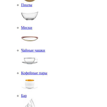
Пиалы
Миски
Чайные чашки
Кофейные пары
Бар