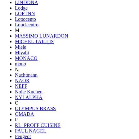
LINDDNA
Lodge
LOFTNN
Lottocento
Loucicentro
M
MASSIMO LUNARDON
MICHEL TAILLIS
Miele
Miyabi
MONACO
mono
N
Nachtmann
NAOR
NEFF
Nolte Kuchen
NYLALPHA
O
OLYMPUS BRASS
OMADA
P
P.L. PROFF CUISINE
PAUL NAGEL
Peugeot