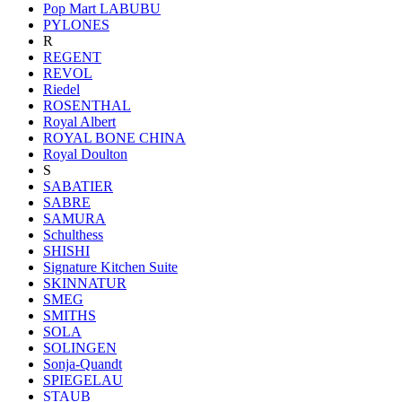
Pop Mart LABUBU
PYLONES
R
REGENT
REVOL
Riedel
ROSENTHAL
Royal Albert
ROYAL BONE CHINA
Royal Doulton
S
SABATIER
SABRE
SAMURA
Schulthess
SHISHI
Signature Kitchen Suite
SKINNATUR
SMEG
SMITHS
SOLA
SOLINGEN
Sonja-Quandt
SPIEGELAU
STAUB