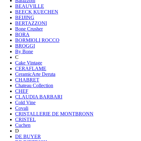
Barazzoni
BEAUVILLE
BEECK KUECHEN
BEIJING
BERTAZZONI
Bone Crusher
BORA
BORMIOLI ROCCO
BROGGI
By Bone
C
Cake Vintage
CERAFLAME
CeramicArte Deruta
CHABRET
Chateau Collection
CHEF
CLAUDIA BARBARI
Cold Vine
Covali
CRISTALLERIE DE MONTBRONN
CRISTEL
Cuchen
D
DE BUYER