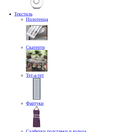
Текстиль
Полотенца
Скатерти
Тет-а-тет
Фартуки
Салфетки подставки и кольца