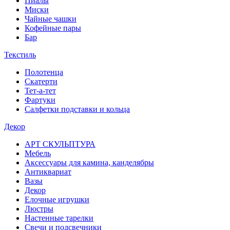
Пиалы
Миски
Чайные чашки
Кофейные пары
Бар
Текстиль
Полотенца
Скатерти
Тет-а-тет
Фартуки
Салфетки подставки и кольца
Декор
АРТ СКУЛЬПТУРА
Мебель
Аксессуары для камина, канделябры
Антиквариат
Вазы
Декор
Елочные игрушки
Люстры
Настенные тарелки
Свечи и подсвечники