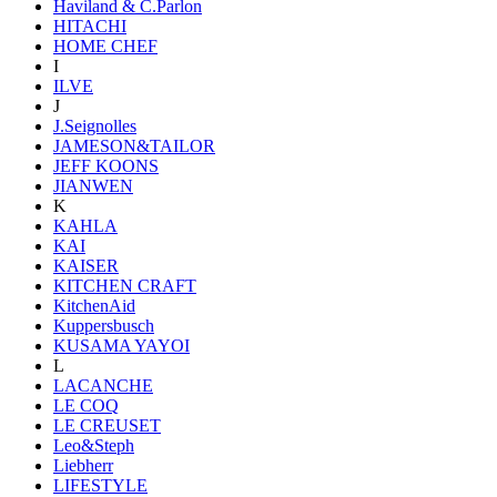
Haviland & C.Parlon
HITACHI
HOME CHEF
I
ILVE
J
J.Seignolles
JAMESON&TAILOR
JEFF KOONS
JIANWEN
K
KAHLA
KAI
KAISER
KITCHEN CRAFT
KitchenAid
Kuppersbusch
KUSAMA YAYOI
L
LACANCHE
LE COQ
LE CREUSET
Leo&Steph
Liebherr
LIFESTYLE