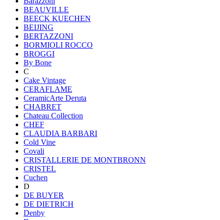
Barazzoni
BEAUVILLE
BEECK KUECHEN
BEIJING
BERTAZZONI
BORMIOLI ROCCO
BROGGI
By Bone
C
Cake Vintage
CERAFLAME
CeramicArte Deruta
CHABRET
Chateau Collection
CHEF
CLAUDIA BARBARI
Cold Vine
Covali
CRISTALLERIE DE MONTBRONN
CRISTEL
Cuchen
D
DE BUYER
DE DIETRICH
Denby