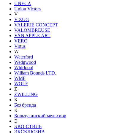
UNECA
Union Victors
V
V-ZUG
VALERIE CONCEPT
VALOMBREUSE
VAN APPLE ART
VERO
Virtus
W
Waterford
Wedgwood
Whirlpool
William Bounds LTD.
WMF
WOLF
Z
ZWILLING
Б
Без бренда
К
Кольчугинский мельхиор
Э
ЭКО-СТИЛЬ
ЭКСКЛЮЗИВ