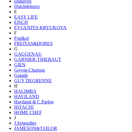
Dunavox
Dutchdeluxes
E
EASY LIFE
EISCH
EVGENIYA KRYUKOVA
F
Fradkof
FREITAS&DORES
G
GAGGENAU
GARNIER-THIEBAUT
GIEN
Goyon-Chazeau
Graude
GUY DEGRENNE
H
HALIMBA
HAVILAND
Haviland & C.Parlon
HITACHI
HOME CHEF
J
J.Seignolles
JAMESON&TAILOR