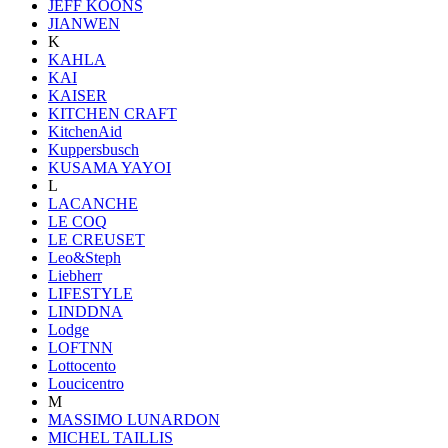
JEFF KOONS
JIANWEN
K
KAHLA
KAI
KAISER
KITCHEN CRAFT
KitchenAid
Kuppersbusch
KUSAMA YAYOI
L
LACANCHE
LE COQ
LE CREUSET
Leo&Steph
Liebherr
LIFESTYLE
LINDDNA
Lodge
LOFTNN
Lottocento
Loucicentro
M
MASSIMO LUNARDON
MICHEL TAILLIS