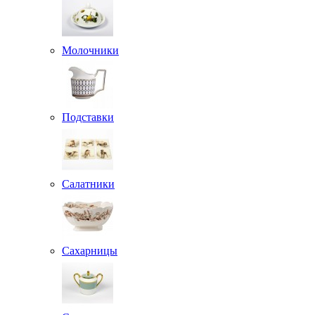
Молочники
Подставки
Салатники
Сахарницы