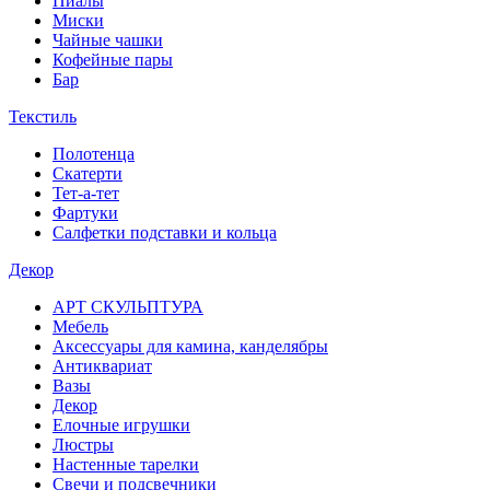
Пиалы
Миски
Чайные чашки
Кофейные пары
Бар
Текстиль
Полотенца
Скатерти
Тет-а-тет
Фартуки
Салфетки подставки и кольца
Декор
АРТ СКУЛЬПТУРА
Мебель
Аксессуары для камина, канделябры
Антиквариат
Вазы
Декор
Елочные игрушки
Люстры
Настенные тарелки
Свечи и подсвечники