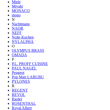
Miele
Miyabi
MONACO
mono
N
Nachtmann
NAOR
NEFF
Nolte Kuchen
NYLALPHA
O
OLYMPUS BRASS
OMADA
P
P.L. PROFF CUISINE
PAUL NAGEL
Peugeot
Pop Mart LABUBU
PYLONES
R
REGENT
REVOL
Riedel
ROSENTHAL
Royal Albert