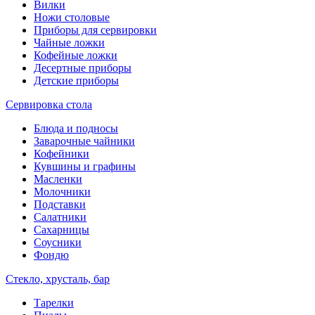
Вилки
Ножи столовые
Приборы для сервировки
Чайные ложки
Кофейные ложки
Десертные приборы
Детские приборы
Сервировка стола
Блюда и подносы
Заварочные чайники
Кофейники
Кувшины и графины
Масленки
Молочники
Подставки
Салатники
Сахарницы
Соусники
Фондю
Стекло, хрусталь, бар
Тарелки