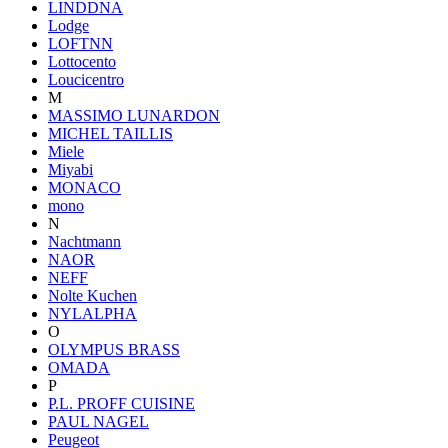
LINDDNA
Lodge
LOFTNN
Lottocento
Loucicentro
M
MASSIMO LUNARDON
MICHEL TAILLIS
Miele
Miyabi
MONACO
mono
N
Nachtmann
NAOR
NEFF
Nolte Kuchen
NYLALPHA
O
OLYMPUS BRASS
OMADA
P
P.L. PROFF CUISINE
PAUL NAGEL
Peugeot