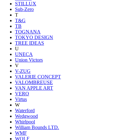
STILLUX
Sub-Zero
T
T&G
TB
TOGNANA
TOKYO DESIGN
TREE IDEAS
U
UNECA
Union Victors
V
V-ZUG
VALERIE CONCEPT
VALOMBREUSE
VAN APPLE ART
VERO
Virtus
W
Waterford
Wedgwood
Whirlpool
William Bounds LTD.
WMF
WOLF