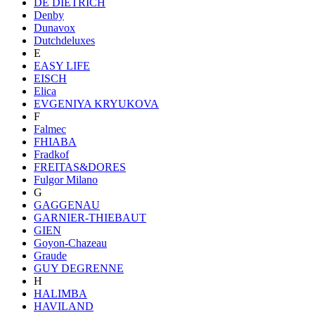
DE DIETRICH
Denby
Dunavox
Dutchdeluxes
E
EASY LIFE
EISCH
Elica
EVGENIYA KRYUKOVA
F
Falmec
FHIABA
Fradkof
FREITAS&DORES
Fulgor Milano
G
GAGGENAU
GARNIER-THIEBAUT
GIEN
Goyon-Chazeau
Graude
GUY DEGRENNE
H
HALIMBA
HAVILAND