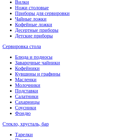
Вилки
Ножи столовые
Приборы для сервировки
Чайные ложки
Кофейные ложки
Десертные приборы
Детские приборы
Сервировка стола
Блюда и подносы
Заварочные чайники
Кофейники
Кувшины и графины
Масленки
Молочники
Подставки
Салатники
Сахарницы
Соусники
Фондю
Стекло, хрусталь, бар
Тарелки