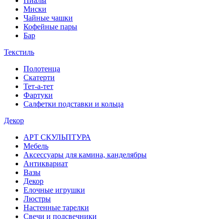
Пиалы
Миски
Чайные чашки
Кофейные пары
Бар
Текстиль
Полотенца
Скатерти
Тет-а-тет
Фартуки
Салфетки подставки и кольца
Декор
АРТ СКУЛЬПТУРА
Мебель
Аксессуары для камина, канделябры
Антиквариат
Вазы
Декор
Елочные игрушки
Люстры
Настенные тарелки
Свечи и подсвечники