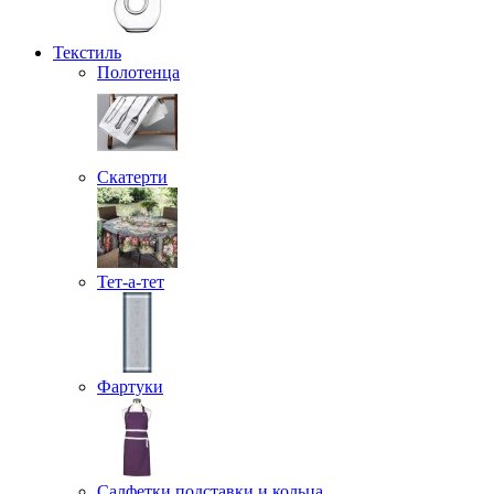
Текстиль
Полотенца
Скатерти
Тет-а-тет
Фартуки
Салфетки подставки и кольца