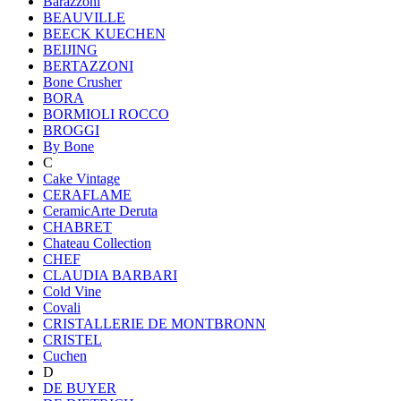
Barazzoni
BEAUVILLE
BEECK KUECHEN
BEIJING
BERTAZZONI
Bone Crusher
BORA
BORMIOLI ROCCO
BROGGI
By Bone
C
Cake Vintage
CERAFLAME
CeramicArte Deruta
CHABRET
Chateau Collection
CHEF
CLAUDIA BARBARI
Cold Vine
Covali
CRISTALLERIE DE MONTBRONN
CRISTEL
Cuchen
D
DE BUYER