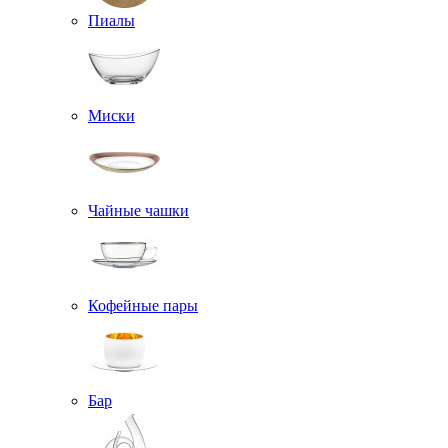
Пиалы
Миски
Чайные чашки
Кофейные пары
Бар