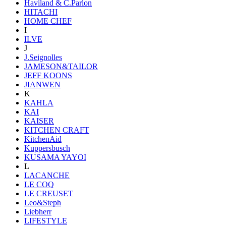
Haviland & C.Parlon
HITACHI
HOME CHEF
I
ILVE
J
J.Seignolles
JAMESON&TAILOR
JEFF KOONS
JIANWEN
K
KAHLA
KAI
KAISER
KITCHEN CRAFT
KitchenAid
Kuppersbusch
KUSAMA YAYOI
L
LACANCHE
LE COQ
LE CREUSET
Leo&Steph
Liebherr
LIFESTYLE