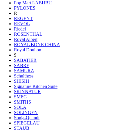
Pop Mart LABUBU
PYLONES
R
REGENT
REVOL
Riedel
ROSENTHAL
Royal Albert
ROYAL BONE CHINA
Royal Doulton
S
SABATIER
SABRE
SAMURA
Schulthess
SHISHI
Signature Kitchen Suite
SKINNATUR
SMEG
SMITHS
SOLA
SOLINGEN
Sonja-Quandt
SPIEGELAU
STAUB