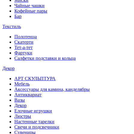
Миски
Чайные чашки
Кофейные пары
Бар
Текстиль
Полотенца
Скатерти
Тет-а-тет
Фартуки
Салфетки подставки и кольца
Декор
АРТ СКУЛЬПТУРА
Мебель
Аксессуары для камина, канделябры
Антиквариат
Вазы
Декор
Елочные игрушки
Люстры
Настенные тарелки
Свечи и подсвечники
Сувениры