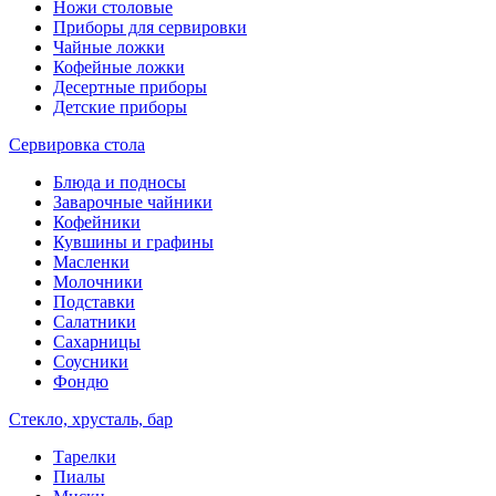
Ножи столовые
Приборы для сервировки
Чайные ложки
Кофейные ложки
Десертные приборы
Детские приборы
Сервировка стола
Блюда и подносы
Заварочные чайники
Кофейники
Кувшины и графины
Масленки
Молочники
Подставки
Салатники
Сахарницы
Соусники
Фондю
Стекло, хрусталь, бар
Тарелки
Пиалы