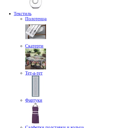
Текстиль
Полотенца
Скатерти
Тет-а-тет
Фартуки
Салфетки подставки и кольца