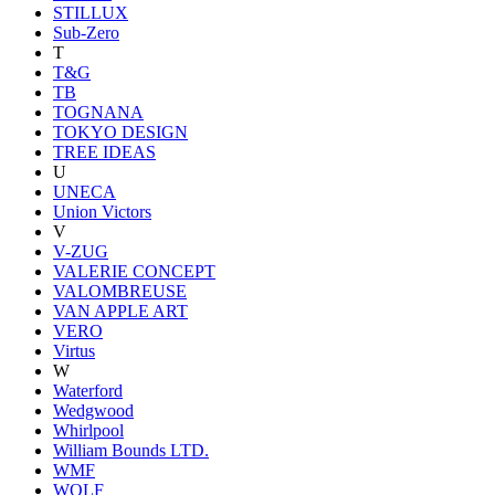
STILLUX
Sub-Zero
T
T&G
TB
TOGNANA
TOKYO DESIGN
TREE IDEAS
U
UNECA
Union Victors
V
V-ZUG
VALERIE CONCEPT
VALOMBREUSE
VAN APPLE ART
VERO
Virtus
W
Waterford
Wedgwood
Whirlpool
William Bounds LTD.
WMF
WOLF