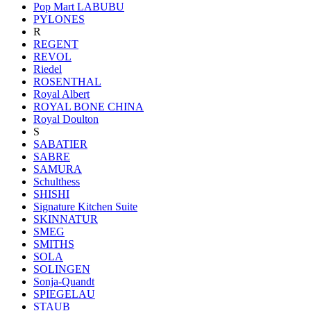
Pop Mart LABUBU
PYLONES
R
REGENT
REVOL
Riedel
ROSENTHAL
Royal Albert
ROYAL BONE CHINA
Royal Doulton
S
SABATIER
SABRE
SAMURA
Schulthess
SHISHI
Signature Kitchen Suite
SKINNATUR
SMEG
SMITHS
SOLA
SOLINGEN
Sonja-Quandt
SPIEGELAU
STAUB