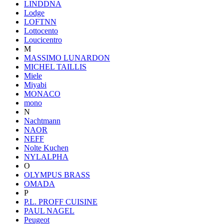
LINDDNA
Lodge
LOFTNN
Lottocento
Loucicentro
M
MASSIMO LUNARDON
MICHEL TAILLIS
Miele
Miyabi
MONACO
mono
N
Nachtmann
NAOR
NEFF
Nolte Kuchen
NYLALPHA
O
OLYMPUS BRASS
OMADA
P
P.L. PROFF CUISINE
PAUL NAGEL
Peugeot