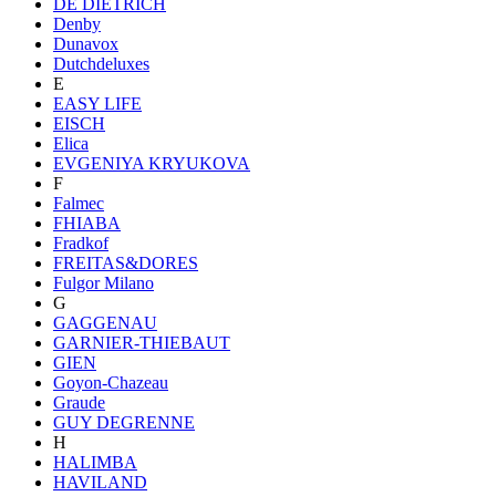
DE DIETRICH
Denby
Dunavox
Dutchdeluxes
E
EASY LIFE
EISCH
Elica
EVGENIYA KRYUKOVA
F
Falmec
FHIABA
Fradkof
FREITAS&DORES
Fulgor Milano
G
GAGGENAU
GARNIER-THIEBAUT
GIEN
Goyon-Chazeau
Graude
GUY DEGRENNE
H
HALIMBA
HAVILAND