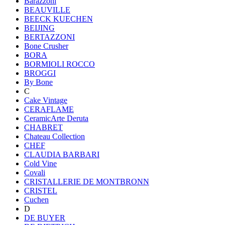
Barazzoni
BEAUVILLE
BEECK KUECHEN
BEIJING
BERTAZZONI
Bone Crusher
BORA
BORMIOLI ROCCO
BROGGI
By Bone
C
Cake Vintage
CERAFLAME
CeramicArte Deruta
CHABRET
Chateau Collection
CHEF
CLAUDIA BARBARI
Cold Vine
Covali
CRISTALLERIE DE MONTBRONN
CRISTEL
Cuchen
D
DE BUYER