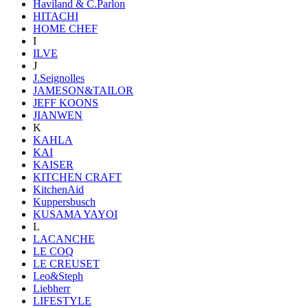
Haviland & C.Parlon
HITACHI
HOME CHEF
I
ILVE
J
J.Seignolles
JAMESON&TAILOR
JEFF KOONS
JIANWEN
K
KAHLA
KAI
KAISER
KITCHEN CRAFT
KitchenAid
Kuppersbusch
KUSAMA YAYOI
L
LACANCHE
LE COQ
LE CREUSET
Leo&Steph
Liebherr
LIFESTYLE