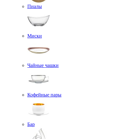
Пиалы
Миски
Чайные чашки
Кофейные пары
Бар