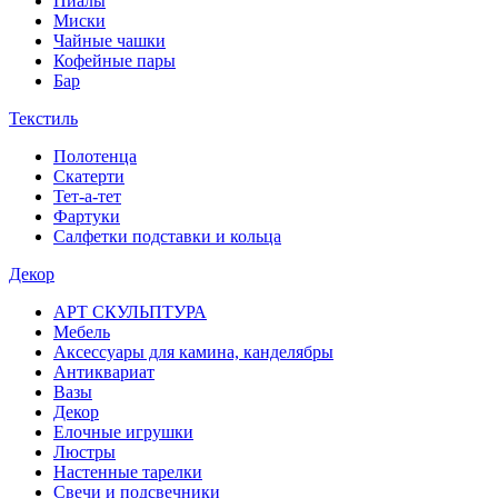
Пиалы
Миски
Чайные чашки
Кофейные пары
Бар
Текстиль
Полотенца
Скатерти
Тет-а-тет
Фартуки
Салфетки подставки и кольца
Декор
АРТ СКУЛЬПТУРА
Мебель
Аксессуары для камина, канделябры
Антиквариат
Вазы
Декор
Елочные игрушки
Люстры
Настенные тарелки
Свечи и подсвечники