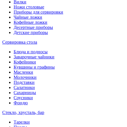
Вилки
Ножи столовые
Приборы для сервировки
Чайные ложки
Кофейные ложки
Десертные приборы
Детские приборы
Сервировка стола
Блюда и подносы
Заварочные чайники
Кофейники
Кувшины и графины
Масленки
Молочники
Подставки
Салатники
Сахарницы
Соусники
Фондю
Стекло, хрусталь, бар
Тарелки