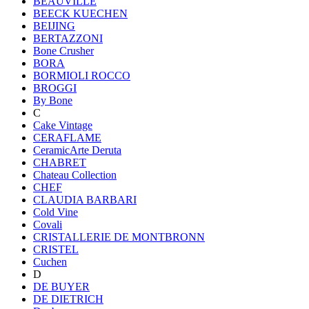
BEAUVILLE
BEECK KUECHEN
BEIJING
BERTAZZONI
Bone Crusher
BORA
BORMIOLI ROCCO
BROGGI
By Bone
C
Cake Vintage
CERAFLAME
CeramicArte Deruta
CHABRET
Chateau Collection
CHEF
CLAUDIA BARBARI
Cold Vine
Covali
CRISTALLERIE DE MONTBRONN
CRISTEL
Cuchen
D
DE BUYER
DE DIETRICH