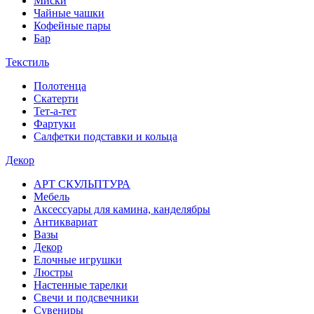
Миски
Чайные чашки
Кофейные пары
Бар
Текстиль
Полотенца
Скатерти
Тет-а-тет
Фартуки
Салфетки подставки и кольца
Декор
АРТ СКУЛЬПТУРА
Мебель
Аксессуары для камина, канделябры
Антиквариат
Вазы
Декор
Елочные игрушки
Люстры
Настенные тарелки
Свечи и подсвечники
Сувениры