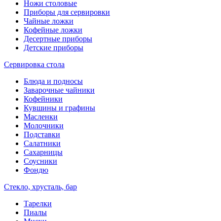
Ножи столовые
Приборы для сервировки
Чайные ложки
Кофейные ложки
Десертные приборы
Детские приборы
Сервировка стола
Блюда и подносы
Заварочные чайники
Кофейники
Кувшины и графины
Масленки
Молочники
Подставки
Салатники
Сахарницы
Соусники
Фондю
Стекло, хрусталь, бар
Тарелки
Пиалы