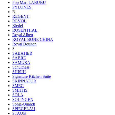
Pop Mart LABUBU
PYLONES
R
REGENT
REVOL
Riedel
ROSENTHAL
Royal Albert
ROYAL BONE CHINA
Royal Doulton
S
SABATIER
SABRE
SAMURA
Schulthess
SHISHI
Signature Kitchen Suite
SKINNATUR
SMEG
SMITHS
SOLA
SOLINGEN
Sonja-Quandt
SPIEGELAU
STAUB