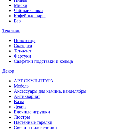
Пиалы
Миски
Чайные чашки
Кофейные пары
Бар
Текстиль
Полотенца
Скатерти
Тет-а-тет
Фартуки
Салфетки подставки и кольца
Декор
АРТ СКУЛЬПТУРА
Мебель
Аксессуары для камина, канделябры
Антиквариат
Вазы
Декор
Елочные игрушки
Люстры
Настенные тарелки
Свечи и подсвечники