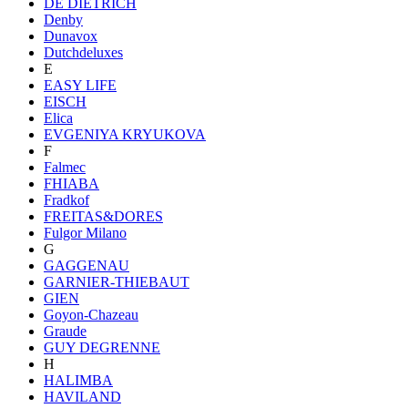
DE DIETRICH
Denby
Dunavox
Dutchdeluxes
E
EASY LIFE
EISCH
Elica
EVGENIYA KRYUKOVA
F
Falmec
FHIABA
Fradkof
FREITAS&DORES
Fulgor Milano
G
GAGGENAU
GARNIER-THIEBAUT
GIEN
Goyon-Chazeau
Graude
GUY DEGRENNE
H
HALIMBA
HAVILAND