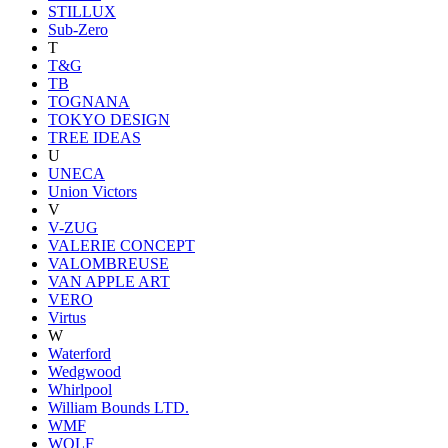
STILLUX
Sub-Zero
T
T&G
TB
TOGNANA
TOKYO DESIGN
TREE IDEAS
U
UNECA
Union Victors
V
V-ZUG
VALERIE CONCEPT
VALOMBREUSE
VAN APPLE ART
VERO
Virtus
W
Waterford
Wedgwood
Whirlpool
William Bounds LTD.
WMF
WOLF