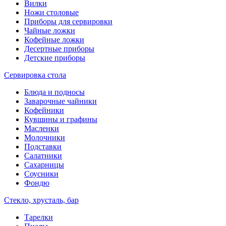
Вилки
Ножи столовые
Приборы для сервировки
Чайные ложки
Кофейные ложки
Десертные приборы
Детские приборы
Сервировка стола
Блюда и подносы
Заварочные чайники
Кофейники
Кувшины и графины
Масленки
Молочники
Подставки
Салатники
Сахарницы
Соусники
Фондю
Стекло, хрусталь, бар
Тарелки