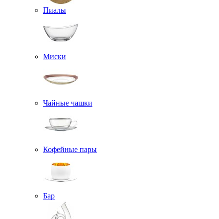
Пиалы
Миски
Чайные чашки
Кофейные пары
Бар