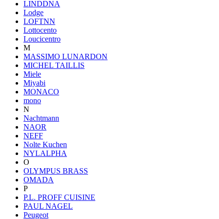
LINDDNA
Lodge
LOFTNN
Lottocento
Loucicentro
M
MASSIMO LUNARDON
MICHEL TAILLIS
Miele
Miyabi
MONACO
mono
N
Nachtmann
NAOR
NEFF
Nolte Kuchen
NYLALPHA
O
OLYMPUS BRASS
OMADA
P
P.L. PROFF CUISINE
PAUL NAGEL
Peugeot