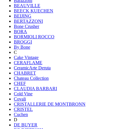
Barazzoni
BEAUVILLE
BEECK KUECHEN
BEIJING
BERTAZZONI
Bone Crusher
BORA
BORMIOLI ROCCO
BROGGI
By Bone
C
Cake Vintage
CERAFLAME
CeramicArte Deruta
CHABRET
Chateau Collection
CHEF
CLAUDIA BARBARI
Cold Vine
Covali
CRISTALLERIE DE MONTBRONN
CRISTEL
Cuchen
D
DE BUYER