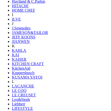
Haviland & C.Parlon
HITACHI
HOME CHEF
I
ILVE
J
J.Seignolles
JAMESON&TAILOR
JEFF KOONS
JIANWEN
K
KAHLA
KAI
KAISER
KITCHEN CRAFT
KitchenAid
Kuppersbusch
KUSAMA YAYOI
L
LACANCHE
LE COQ
LE CREUSET
Leo&Steph
Liebherr
LIFESTYLE