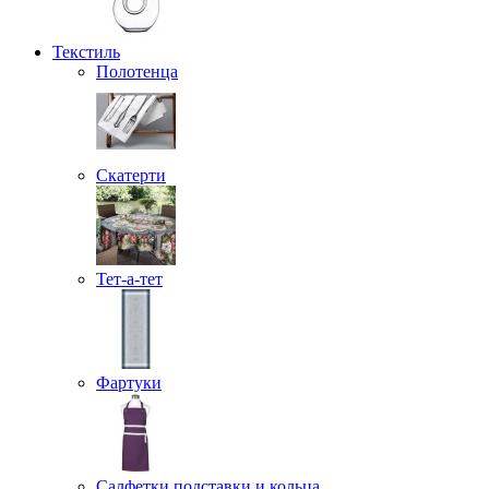
Текстиль
Полотенца
Скатерти
Тет-а-тет
Фартуки
Салфетки подставки и кольца