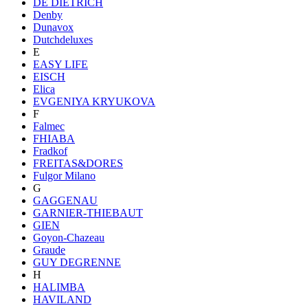
DE DIETRICH
Denby
Dunavox
Dutchdeluxes
E
EASY LIFE
EISCH
Elica
EVGENIYA KRYUKOVA
F
Falmec
FHIABA
Fradkof
FREITAS&DORES
Fulgor Milano
G
GAGGENAU
GARNIER-THIEBAUT
GIEN
Goyon-Chazeau
Graude
GUY DEGRENNE
H
HALIMBA
HAVILAND