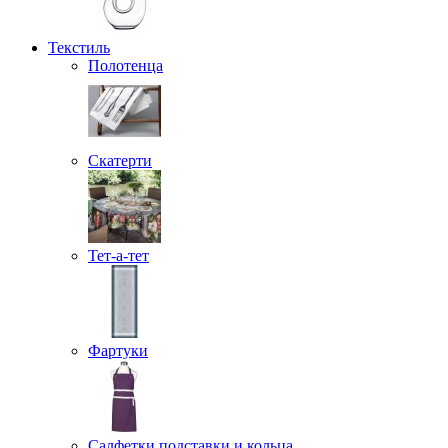
Текстиль
Полотенца
Скатерти
Тет-а-тет
Фартуки
Салфетки подставки и кольца