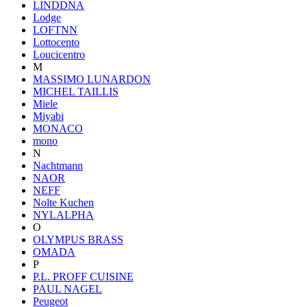
LINDDNA
Lodge
LOFTNN
Lottocento
Loucicentro
M
MASSIMO LUNARDON
MICHEL TAILLIS
Miele
Miyabi
MONACO
mono
N
Nachtmann
NAOR
NEFF
Nolte Kuchen
NYLALPHA
O
OLYMPUS BRASS
OMADA
P
P.L. PROFF CUISINE
PAUL NAGEL
Peugeot