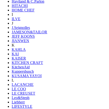
Haviland & C.Parlon
HITACHI
HOME CHEF
I
ILVE
J
J.Seignolles
JAMESON&TAILOR
JEFF KOONS
JIANWEN
K
KAHLA
KAI
KAISER
KITCHEN CRAFT
KitchenAid
Kuppersbusch
KUSAMA YAYOI
L
LACANCHE
LE COQ
LE CREUSET
Leo&Steph
Liebherr
LIFESTYLE