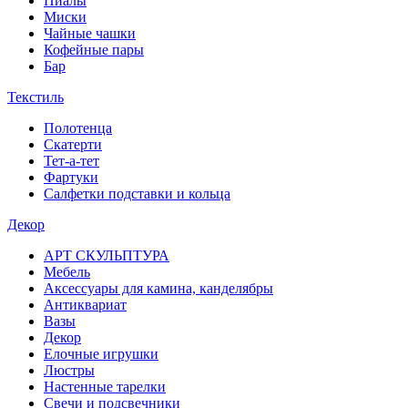
Пиалы
Миски
Чайные чашки
Кофейные пары
Бар
Текстиль
Полотенца
Скатерти
Тет-а-тет
Фартуки
Салфетки подставки и кольца
Декор
АРТ СКУЛЬПТУРА
Мебель
Аксессуары для камина, канделябры
Антиквариат
Вазы
Декор
Елочные игрушки
Люстры
Настенные тарелки
Свечи и подсвечники