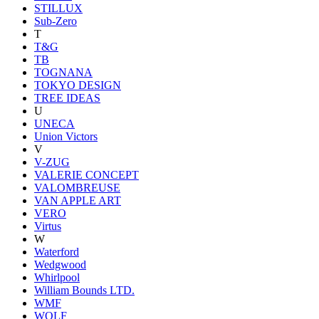
STILLUX
Sub-Zero
T
T&G
TB
TOGNANA
TOKYO DESIGN
TREE IDEAS
U
UNECA
Union Victors
V
V-ZUG
VALERIE CONCEPT
VALOMBREUSE
VAN APPLE ART
VERO
Virtus
W
Waterford
Wedgwood
Whirlpool
William Bounds LTD.
WMF
WOLF