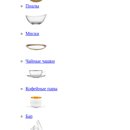
Пиалы
Миски
Чайные чашки
Кофейные пары
Бар