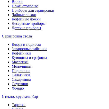
Вилки
Ножи столовые
Приборы для сервировки
Чайные ложки
Кофейные ложки
Десертные приборы
Детские приборы
Сервировка стола
Блюда и подносы
Заварочные чайники
Кофейники
Кувшины и графины
Масленки
Молочники
Подставки
Салатники
Сахарницы
Соусники
Фондю
Стекло, хрусталь, бар
Тарелки