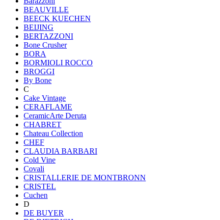
Barazzoni
BEAUVILLE
BEECK KUECHEN
BEIJING
BERTAZZONI
Bone Crusher
BORA
BORMIOLI ROCCO
BROGGI
By Bone
C
Cake Vintage
CERAFLAME
CeramicArte Deruta
CHABRET
Chateau Collection
CHEF
CLAUDIA BARBARI
Cold Vine
Covali
CRISTALLERIE DE MONTBRONN
CRISTEL
Cuchen
D
DE BUYER