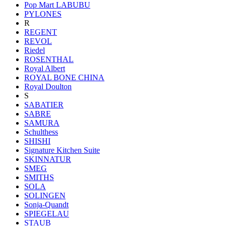
Pop Mart LABUBU
PYLONES
R
REGENT
REVOL
Riedel
ROSENTHAL
Royal Albert
ROYAL BONE CHINA
Royal Doulton
S
SABATIER
SABRE
SAMURA
Schulthess
SHISHI
Signature Kitchen Suite
SKINNATUR
SMEG
SMITHS
SOLA
SOLINGEN
Sonja-Quandt
SPIEGELAU
STAUB