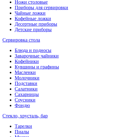
Ножи столовые
Приборы для сервировки
Чайные ложки
Кофейные ложки
Десертные приборы
Детские приборы
Сервировка стола
Блюда и подносы
Заварочные чайники
Кофейники
Кувшины и графины
Масленки
Молочники
Подставки
Салатники
Сахарницы
Соусники
Фондю
Стекло, хрусталь, бар
Тарелки
Пиалы