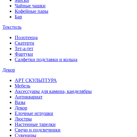
Миски
Чайные чашки
Кофейные пары
Бар
Текстиль
Полотенца
Скатерти
Тет-а-тет
Фартуки
Салфетки подставки и кольца
Декор
АРТ СКУЛЬПТУРА
Мебель
Аксессуары для камина, канделябры
Антиквариат
Вазы
Декор
Елочные игрушки
Люстры
Настенные тарелки
Свечи и подсвечники
Сувениры