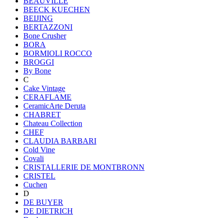
BEAUVILLE
BEECK KUECHEN
BEIJING
BERTAZZONI
Bone Crusher
BORA
BORMIOLI ROCCO
BROGGI
By Bone
C
Cake Vintage
CERAFLAME
CeramicArte Deruta
CHABRET
Chateau Collection
CHEF
CLAUDIA BARBARI
Cold Vine
Covali
CRISTALLERIE DE MONTBRONN
CRISTEL
Cuchen
D
DE BUYER
DE DIETRICH