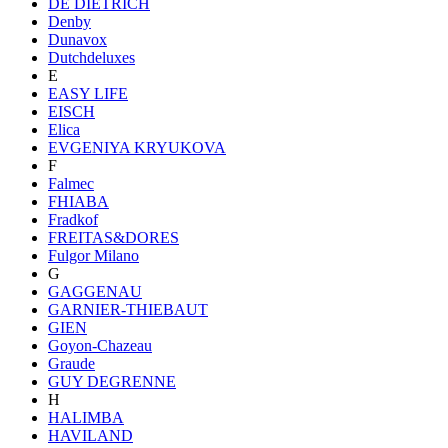
DE DIETRICH
Denby
Dunavox
Dutchdeluxes
E
EASY LIFE
EISCH
Elica
EVGENIYA KRYUKOVA
F
Falmec
FHIABA
Fradkof
FREITAS&DORES
Fulgor Milano
G
GAGGENAU
GARNIER-THIEBAUT
GIEN
Goyon-Chazeau
Graude
GUY DEGRENNE
H
HALIMBA
HAVILAND