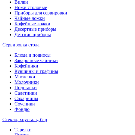
Вилки
Ножи столовые
Приборы для сервировки
Чайные ложки
Кофейные ложки
Десертные приборы
Детские приборы
Сервировка стола
Блюда и подносы
Заварочные чайники
Кофейники
Кувшины и графины
Масленки
Молочники
Подставки
Салатники
Сахарницы
Соусники
Фондю
Стекло, хрусталь, бар
Тарелки