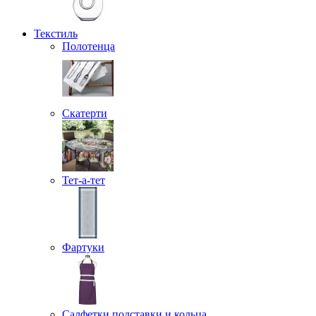
Текстиль
Полотенца
Скатерти
Тет-а-тет
Фартуки
Салфетки подставки и кольца