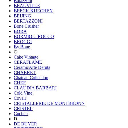
Barazzoni
BEAUVILLE
BEECK KUECHEN
BEIJING
BERTAZZONI
Bone Crusher
BORA
BORMIOLI ROCCO
BROGGI
By Bone
C
Cake Vintage
CERAFLAME
CeramicArte Deruta
CHABRET
Chateau Collection
CHEF
CLAUDIA BARBARI
Cold Vine
Covali
CRISTALLERIE DE MONTBRONN
CRISTEL
Cuchen
D
DE BUYER