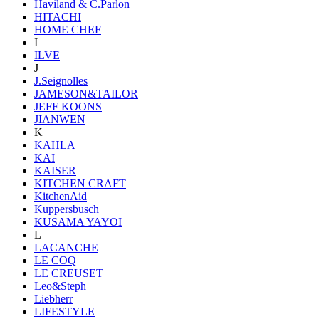
Haviland & C.Parlon
HITACHI
HOME CHEF
I
ILVE
J
J.Seignolles
JAMESON&TAILOR
JEFF KOONS
JIANWEN
K
KAHLA
KAI
KAISER
KITCHEN CRAFT
KitchenAid
Kuppersbusch
KUSAMA YAYOI
L
LACANCHE
LE COQ
LE CREUSET
Leo&Steph
Liebherr
LIFESTYLE