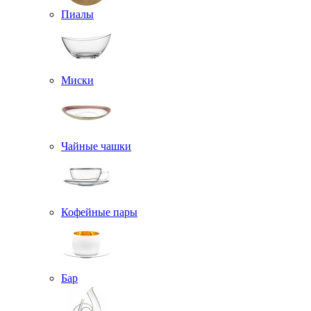
Пиалы
Миски
Чайные чашки
Кофейные пары
Бар