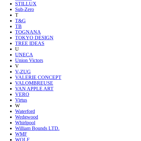
STILLUX
Sub-Zero
T
T&G
TB
TOGNANA
TOKYO DESIGN
TREE IDEAS
U
UNECA
Union Victors
V
V-ZUG
VALERIE CONCEPT
VALOMBREUSE
VAN APPLE ART
VERO
Virtus
W
Waterford
Wedgwood
Whirlpool
William Bounds LTD.
WMF
WOLF