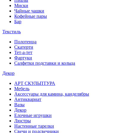
Пиалы
Миски
Чайные чашки
Кофейные пары
Бар
Текстиль
Полотенца
Скатерти
Тет-а-тет
Фартуки
Салфетки подставки и кольца
Декор
АРТ СКУЛЬПТУРА
Мебель
Аксессуары для камина, канделябры
Антиквариат
Вазы
Декор
Елочные игрушки
Люстры
Настенные тарелки
Свечи и подсвечники