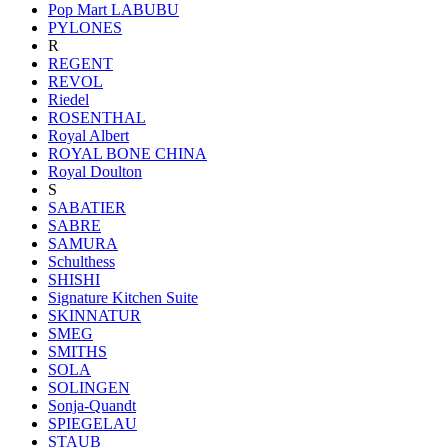
Pop Mart LABUBU
PYLONES
R
REGENT
REVOL
Riedel
ROSENTHAL
Royal Albert
ROYAL BONE CHINA
Royal Doulton
S
SABATIER
SABRE
SAMURA
Schulthess
SHISHI
Signature Kitchen Suite
SKINNATUR
SMEG
SMITHS
SOLA
SOLINGEN
Sonja-Quandt
SPIEGELAU
STAUB