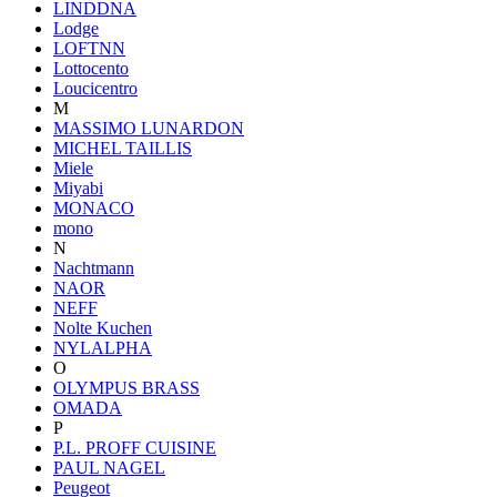
LINDDNA
Lodge
LOFTNN
Lottocento
Loucicentro
M
MASSIMO LUNARDON
MICHEL TAILLIS
Miele
Miyabi
MONACO
mono
N
Nachtmann
NAOR
NEFF
Nolte Kuchen
NYLALPHA
O
OLYMPUS BRASS
OMADA
P
P.L. PROFF CUISINE
PAUL NAGEL
Peugeot