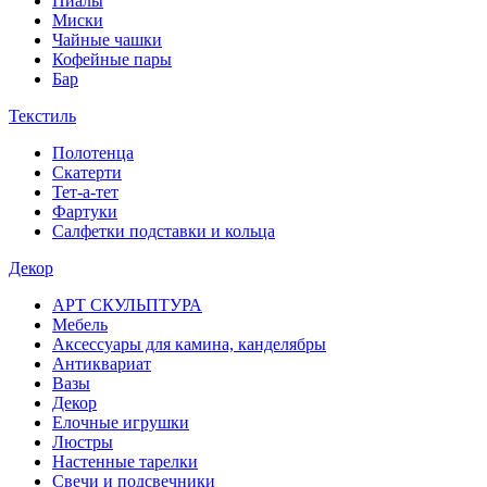
Пиалы
Миски
Чайные чашки
Кофейные пары
Бар
Текстиль
Полотенца
Скатерти
Тет-а-тет
Фартуки
Салфетки подставки и кольца
Декор
АРТ СКУЛЬПТУРА
Мебель
Аксессуары для камина, канделябры
Антиквариат
Вазы
Декор
Елочные игрушки
Люстры
Настенные тарелки
Свечи и подсвечники