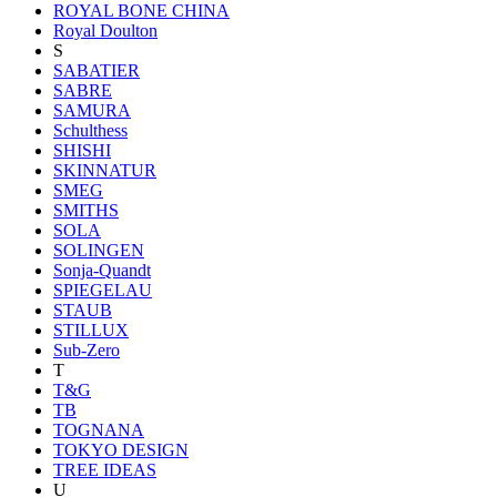
ROYAL BONE CHINA
Royal Doulton
S
SABATIER
SABRE
SAMURA
Schulthess
SHISHI
SKINNATUR
SMEG
SMITHS
SOLA
SOLINGEN
Sonja-Quandt
SPIEGELAU
STAUB
STILLUX
Sub-Zero
T
T&G
TB
TOGNANA
TOKYO DESIGN
TREE IDEAS
U