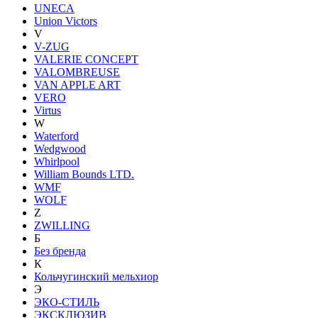
UNECA
Union Victors
V
V-ZUG
VALERIE CONCEPT
VALOMBREUSE
VAN APPLE ART
VERO
Virtus
W
Waterford
Wedgwood
Whirlpool
William Bounds LTD.
WMF
WOLF
Z
ZWILLING
Б
Без бренда
К
Кольчугинский мельхиор
Э
ЭКО-СТИЛЬ
ЭКСКЛЮЗИВ