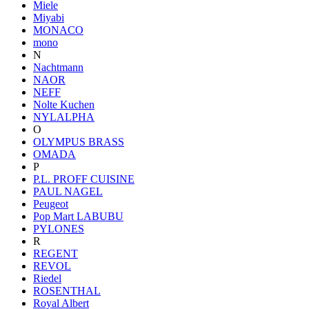
Miele
Miyabi
MONACO
mono
N
Nachtmann
NAOR
NEFF
Nolte Kuchen
NYLALPHA
O
OLYMPUS BRASS
OMADA
P
P.L. PROFF CUISINE
PAUL NAGEL
Peugeot
Pop Mart LABUBU
PYLONES
R
REGENT
REVOL
Riedel
ROSENTHAL
Royal Albert