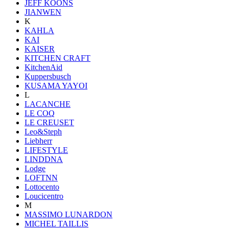
JEFF KOONS
JIANWEN
K
KAHLA
KAI
KAISER
KITCHEN CRAFT
KitchenAid
Kuppersbusch
KUSAMA YAYOI
L
LACANCHE
LE COQ
LE CREUSET
Leo&Steph
Liebherr
LIFESTYLE
LINDDNA
Lodge
LOFTNN
Lottocento
Loucicentro
M
MASSIMO LUNARDON
MICHEL TAILLIS