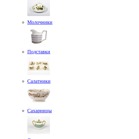
Молочники
Подставки
Салатники
Сахарницы