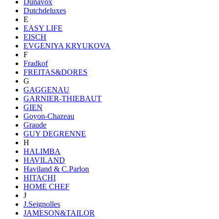
Dunavox
Dutchdeluxes
E
EASY LIFE
EISCH
EVGENIYA KRYUKOVA
F
Fradkof
FREITAS&DORES
G
GAGGENAU
GARNIER-THIEBAUT
GIEN
Goyon-Chazeau
Graude
GUY DEGRENNE
H
HALIMBA
HAVILAND
Haviland & C.Parlon
HITACHI
HOME CHEF
J
J.Seignolles
JAMESON&TAILOR