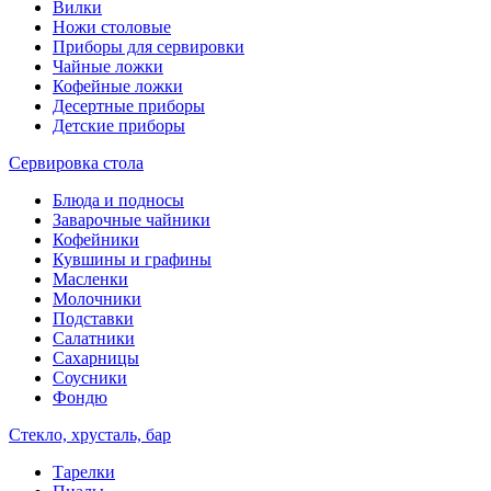
Вилки
Ножи столовые
Приборы для сервировки
Чайные ложки
Кофейные ложки
Десертные приборы
Детские приборы
Сервировка стола
Блюда и подносы
Заварочные чайники
Кофейники
Кувшины и графины
Масленки
Молочники
Подставки
Салатники
Сахарницы
Соусники
Фондю
Стекло, хрусталь, бар
Тарелки