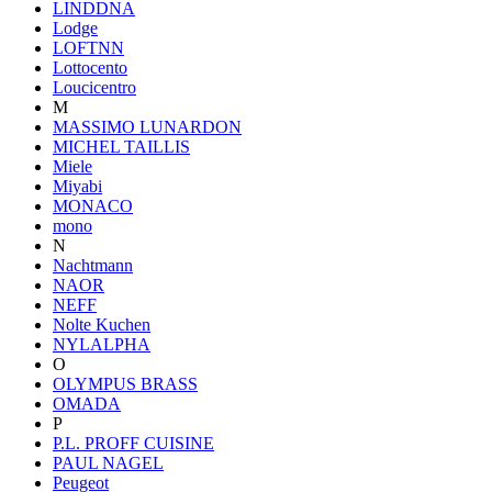
LINDDNA
Lodge
LOFTNN
Lottocento
Loucicentro
M
MASSIMO LUNARDON
MICHEL TAILLIS
Miele
Miyabi
MONACO
mono
N
Nachtmann
NAOR
NEFF
Nolte Kuchen
NYLALPHA
O
OLYMPUS BRASS
OMADA
P
P.L. PROFF CUISINE
PAUL NAGEL
Peugeot