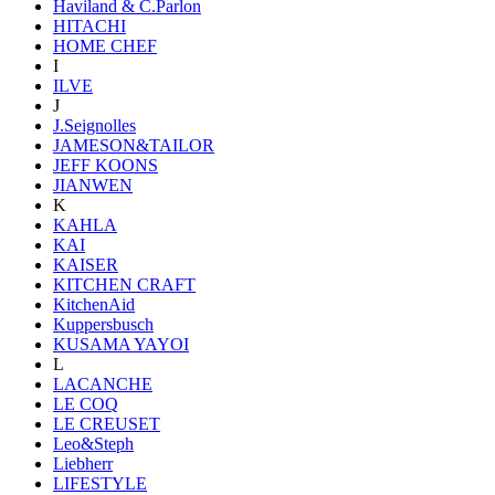
Haviland & C.Parlon
HITACHI
HOME CHEF
I
ILVE
J
J.Seignolles
JAMESON&TAILOR
JEFF KOONS
JIANWEN
K
KAHLA
KAI
KAISER
KITCHEN CRAFT
KitchenAid
Kuppersbusch
KUSAMA YAYOI
L
LACANCHE
LE COQ
LE CREUSET
Leo&Steph
Liebherr
LIFESTYLE