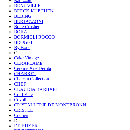
Barazzoni
BEAUVILLE
BEECK KUECHEN
BEIJING
BERTAZZONI
Bone Crusher
BORA
BORMIOLI ROCCO
BROGGI
By Bone
C
Cake Vintage
CERAFLAME
CeramicArte Deruta
CHABRET
Chateau Collection
CHEF
CLAUDIA BARBARI
Cold Vine
Covali
CRISTALLERIE DE MONTBRONN
CRISTEL
Cuchen
D
DE BUYER