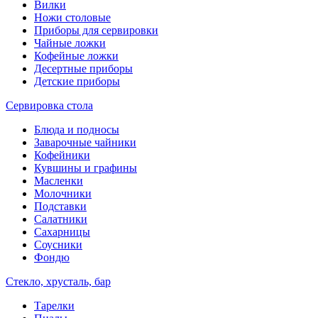
Вилки
Ножи столовые
Приборы для сервировки
Чайные ложки
Кофейные ложки
Десертные приборы
Детские приборы
Сервировка стола
Блюда и подносы
Заварочные чайники
Кофейники
Кувшины и графины
Масленки
Молочники
Подставки
Салатники
Сахарницы
Соусники
Фондю
Стекло, хрусталь, бар
Тарелки