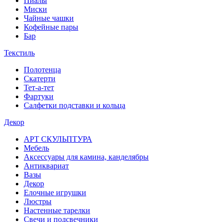
Пиалы
Миски
Чайные чашки
Кофейные пары
Бар
Текстиль
Полотенца
Скатерти
Тет-а-тет
Фартуки
Салфетки подставки и кольца
Декор
АРТ СКУЛЬПТУРА
Мебель
Аксессуары для камина, канделябры
Антиквариат
Вазы
Декор
Елочные игрушки
Люстры
Настенные тарелки
Свечи и подсвечники