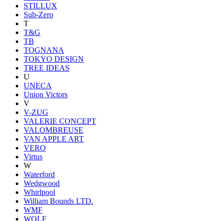
STILLUX
Sub-Zero
T
T&G
TB
TOGNANA
TOKYO DESIGN
TREE IDEAS
U
UNECA
Union Victors
V
V-ZUG
VALERIE CONCEPT
VALOMBREUSE
VAN APPLE ART
VERO
Virtus
W
Waterford
Wedgwood
Whirlpool
William Bounds LTD.
WMF
WOLF