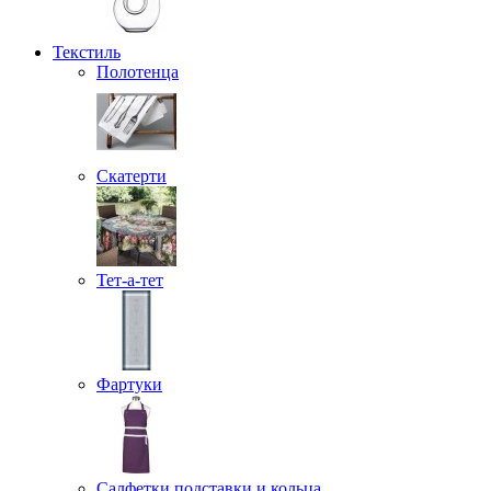
Текстиль
Полотенца
Скатерти
Тет-а-тет
Фартуки
Салфетки подставки и кольца