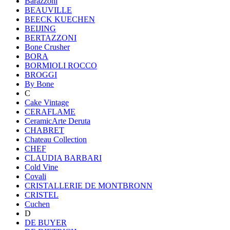
Barazzoni
BEAUVILLE
BEECK KUECHEN
BEIJING
BERTAZZONI
Bone Crusher
BORA
BORMIOLI ROCCO
BROGGI
By Bone
C
Cake Vintage
CERAFLAME
CeramicArte Deruta
CHABRET
Chateau Collection
CHEF
CLAUDIA BARBARI
Cold Vine
Covali
CRISTALLERIE DE MONTBRONN
CRISTEL
Cuchen
D
DE BUYER