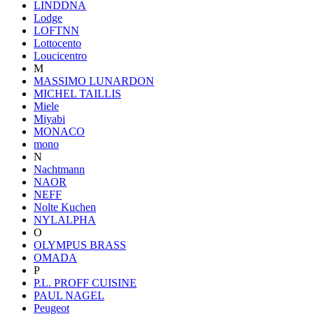
LINDDNA
Lodge
LOFTNN
Lottocento
Loucicentro
M
MASSIMO LUNARDON
MICHEL TAILLIS
Miele
Miyabi
MONACO
mono
N
Nachtmann
NAOR
NEFF
Nolte Kuchen
NYLALPHA
O
OLYMPUS BRASS
OMADA
P
P.L. PROFF CUISINE
PAUL NAGEL
Peugeot