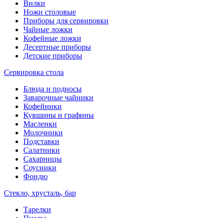
Вилки
Ножи столовые
Приборы для сервировки
Чайные ложки
Кофейные ложки
Десертные приборы
Детские приборы
Сервировка стола
Блюда и подносы
Заварочные чайники
Кофейники
Кувшины и графины
Масленки
Молочники
Подставки
Салатники
Сахарницы
Соусники
Фондю
Стекло, хрусталь, бар
Тарелки