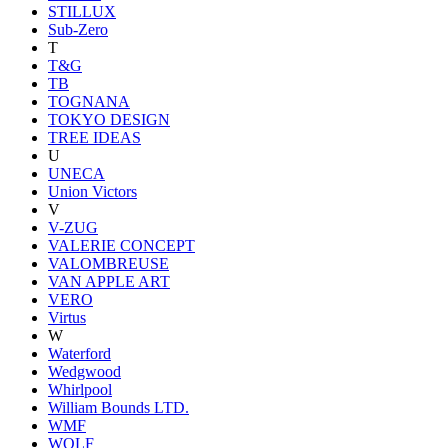
STILLUX
Sub-Zero
T
T&G
TB
TOGNANA
TOKYO DESIGN
TREE IDEAS
U
UNECA
Union Victors
V
V-ZUG
VALERIE CONCEPT
VALOMBREUSE
VAN APPLE ART
VERO
Virtus
W
Waterford
Wedgwood
Whirlpool
William Bounds LTD.
WMF
WOLF