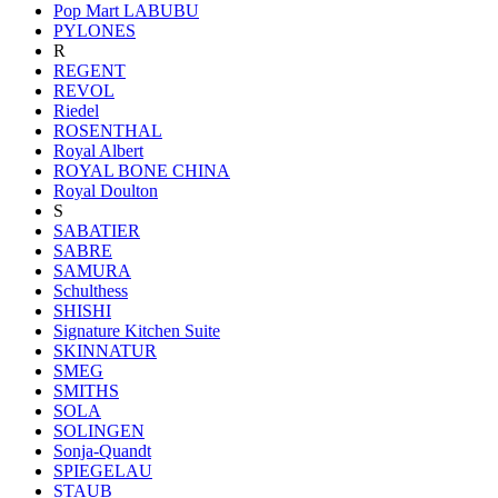
Pop Mart LABUBU
PYLONES
R
REGENT
REVOL
Riedel
ROSENTHAL
Royal Albert
ROYAL BONE CHINA
Royal Doulton
S
SABATIER
SABRE
SAMURA
Schulthess
SHISHI
Signature Kitchen Suite
SKINNATUR
SMEG
SMITHS
SOLA
SOLINGEN
Sonja-Quandt
SPIEGELAU
STAUB