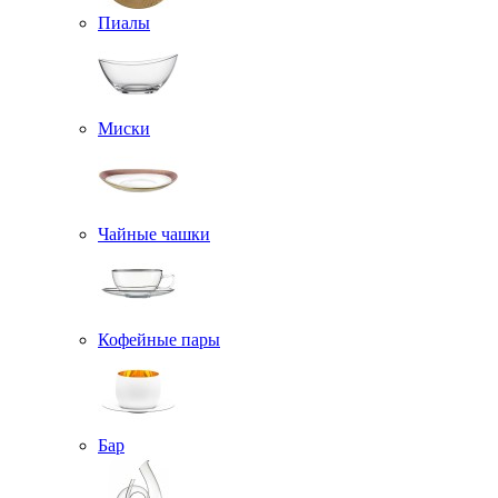
Пиалы
Миски
Чайные чашки
Кофейные пары
Бар