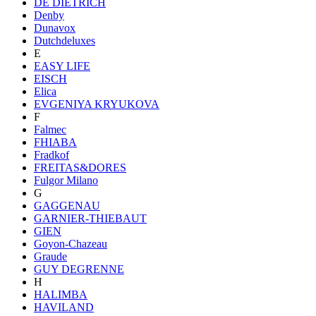
DE DIETRICH
Denby
Dunavox
Dutchdeluxes
E
EASY LIFE
EISCH
Elica
EVGENIYA KRYUKOVA
F
Falmec
FHIABA
Fradkof
FREITAS&DORES
Fulgor Milano
G
GAGGENAU
GARNIER-THIEBAUT
GIEN
Goyon-Chazeau
Graude
GUY DEGRENNE
H
HALIMBA
HAVILAND