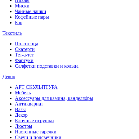
Пиалы
Миски
Чайные чашки
Кофейные пары
Бар
Текстиль
Полотенца
Скатерти
Тет-а-тет
Фартуки
Салфетки подставки и кольца
Декор
АРТ СКУЛЬПТУРА
Мебель
Аксессуары для камина, канделябры
Антиквариат
Вазы
Декор
Елочные игрушки
Люстры
Настенные тарелки
Свечи и подсвечники