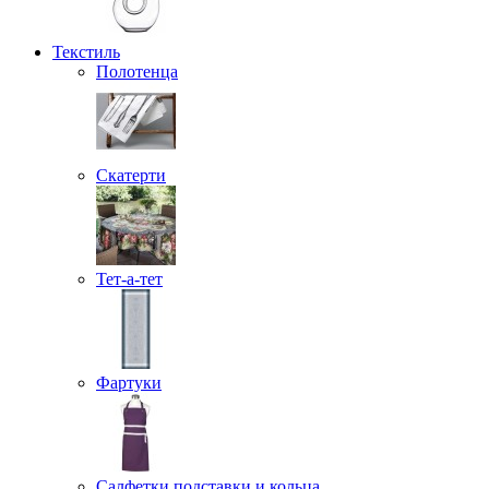
Текстиль
Полотенца
Скатерти
Тет-а-тет
Фартуки
Салфетки подставки и кольца