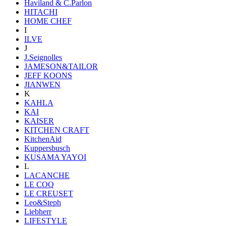
Haviland & C.Parlon
HITACHI
HOME CHEF
I
ILVE
J
J.Seignolles
JAMESON&TAILOR
JEFF KOONS
JIANWEN
K
KAHLA
KAI
KAISER
KITCHEN CRAFT
KitchenAid
Kuppersbusch
KUSAMA YAYOI
L
LACANCHE
LE COQ
LE CREUSET
Leo&Steph
Liebherr
LIFESTYLE