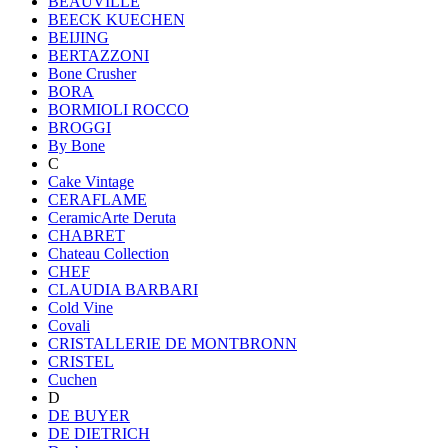
BEAUVILLE
BEECK KUECHEN
BEIJING
BERTAZZONI
Bone Crusher
BORA
BORMIOLI ROCCO
BROGGI
By Bone
C
Cake Vintage
CERAFLAME
CeramicArte Deruta
CHABRET
Chateau Collection
CHEF
CLAUDIA BARBARI
Cold Vine
Covali
CRISTALLERIE DE MONTBRONN
CRISTEL
Cuchen
D
DE BUYER
DE DIETRICH