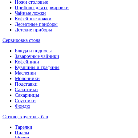
Ножи столовые
Приборы для сервировки
Чайные ложки
Кофейные ложки
Десертные приборы
Детские приборы
Сервировка стола
Блюда и подносы
Заварочные чайники
Кофейники
Кувшины и графины
Масленки
Молочники
Подставки
Салатники
Сахарницы
Соусники
Фондю
Стекло, хрусталь, бар
Тарелки
Пиалы