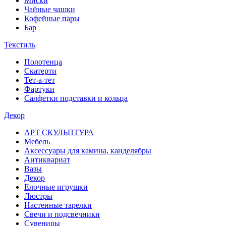
Миски
Чайные чашки
Кофейные пары
Бар
Текстиль
Полотенца
Скатерти
Тет-а-тет
Фартуки
Салфетки подставки и кольца
Декор
АРТ СКУЛЬПТУРА
Мебель
Аксессуары для камина, канделябры
Антиквариат
Вазы
Декор
Елочные игрушки
Люстры
Настенные тарелки
Свечи и подсвечники
Сувениры