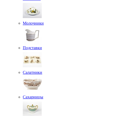
Молочники
Подставки
Салатники
Сахарницы