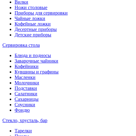
Вилки
Ножи столовые
Приборы для сервировки
Чайные ложки
Кофейные ложки
Десертные приборы
Детские приборы
Сервировка стола
Блюда и подносы
Заварочные чайники
Кофейники
Кувшины и графины
Масленки
Молочники
Подставки
Салатники
Сахарницы
Соусники
Фондю
Стекло, хрусталь, бар
Тарелки