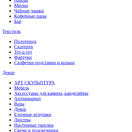
Пиалы
Миски
Чайные чашки
Кофейные пары
Бар
Текстиль
Полотенца
Скатерти
Тет-а-тет
Фартуки
Салфетки подставки и кольца
Декор
АРТ СКУЛЬПТУРА
Мебель
Аксессуары для камина, канделябры
Антиквариат
Вазы
Декор
Елочные игрушки
Люстры
Настенные тарелки
Свечи и подсвечники