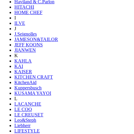
Haviland & C.Parlon
HITACHI
HOME CHEF
I
ILVE
J
J.Seignolles
JAMESON&TAILOR
JEFF KOONS
JIANWEN
K
KAHLA
KAI
KAISER
KITCHEN CRAFT
KitchenAid
Kuppersbusch
KUSAMA YAYOI
L
LACANCHE
LE COQ
LE CREUSET
Leo&Steph
Liebherr
LIFESTYLE