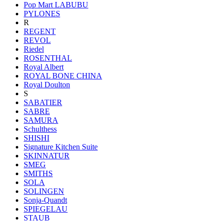
Pop Mart LABUBU
PYLONES
R
REGENT
REVOL
Riedel
ROSENTHAL
Royal Albert
ROYAL BONE CHINA
Royal Doulton
S
SABATIER
SABRE
SAMURA
Schulthess
SHISHI
Signature Kitchen Suite
SKINNATUR
SMEG
SMITHS
SOLA
SOLINGEN
Sonja-Quandt
SPIEGELAU
STAUB