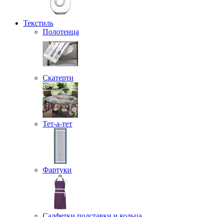
Текстиль
Полотенца
Скатерти
Тет-а-тет
Фартуки
Салфетки подставки и кольца