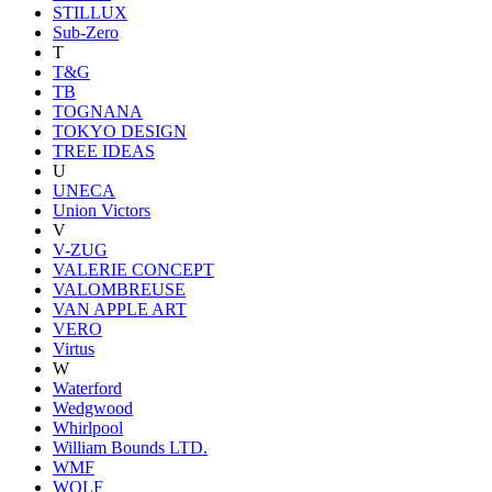
STILLUX
Sub-Zero
T
T&G
TB
TOGNANA
TOKYO DESIGN
TREE IDEAS
U
UNECA
Union Victors
V
V-ZUG
VALERIE CONCEPT
VALOMBREUSE
VAN APPLE ART
VERO
Virtus
W
Waterford
Wedgwood
Whirlpool
William Bounds LTD.
WMF
WOLF