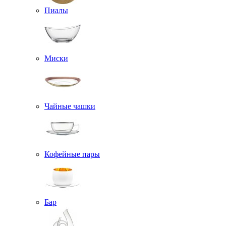
Пиалы
Миски
Чайные чашки
Кофейные пары
Бар