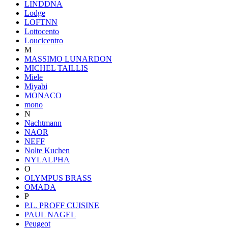
LINDDNA
Lodge
LOFTNN
Lottocento
Loucicentro
M
MASSIMO LUNARDON
MICHEL TAILLIS
Miele
Miyabi
MONACO
mono
N
Nachtmann
NAOR
NEFF
Nolte Kuchen
NYLALPHA
O
OLYMPUS BRASS
OMADA
P
P.L. PROFF CUISINE
PAUL NAGEL
Peugeot