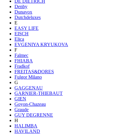
DE DIETRICH
Denby
Dunavox
Dutchdeluxes
E
EASY LIFE
EISCH
Elica
EVGENIYA KRYUKOVA
F
Falmec
FHIABA
Fradkof
FREITAS&DORES
Fulgor Milano
G
GAGGENAU
GARNIER-THIEBAUT
GIEN
Goyon-Chazeau
Graude
GUY DEGRENNE
H
HALIMBA
HAVILAND